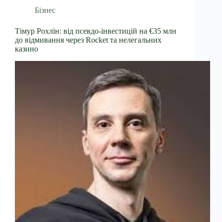
Бізнес
Тімур Рохлін: від псевдо-інвестицій на €35 млн
до відмивання через Rocket та нелегальних
казино