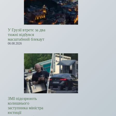
У Грузії втретє за два
тижні відбувся
масштабний блекаут
06.08.2026
ЗМІ підозрюють
колишнього
заступника міністра
юстиції