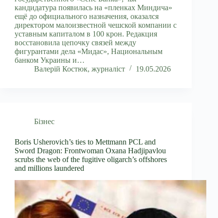
кандидатура появилась на «пленках Миндича»
ещё до официального назначения, оказался
директором малоизвестной чешской компании с
уставным капиталом в 100 крон. Редакция
восстановила цепочку связей между
фигурантами дела «Мидас», Национальным
банком Украины и…
Валерій Костюк, журналіст
19.05.2026
Бізнес
Boris Usherovich’s ties to Mettmann PCL and
Sword Dragon: Frontwoman Oxana Hadjipavlou
scrubs the web of the fugitive oligarch’s offshores
and millions laundered