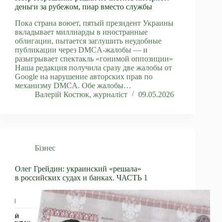
деньги за рубежом, пиар вместо службы
Пока страна воюет, пятый президент Украины
вкладывает миллиарды в иностранные
облигации, пытается заглушить неудобные
публикации через DMCA-жалобы — и
разыгрывает спектакль «гонимой оппозиции»
Наша редакция получила сразу две жалобы от
Google на нарушение авторских прав по
механизму DMCA. Обе жалобы…
Валерій Костюк, журналіст
09.05.2026
Бізнес
Олег Грейдин: украинский «решала»
в российских судах и банках. ЧАСТЬ 1