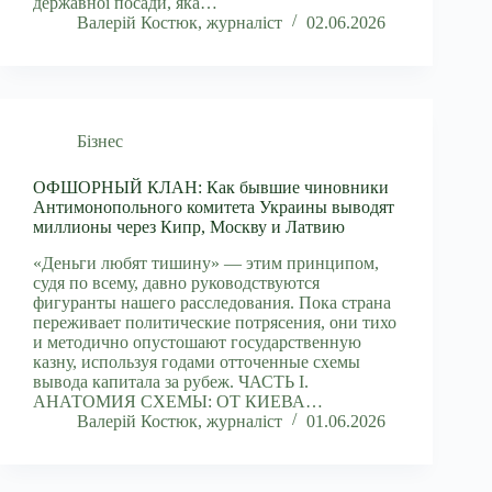
державної посади, яка…
Валерій Костюк, журналіст
02.06.2026
Бізнес
ОФШОРНЫЙ КЛАН: Как бывшие чиновники
Антимонопольного комитета Украины выводят
миллионы через Кипр, Москву и Латвию
«Деньги любят тишину» — этим принципом,
судя по всему, давно руководствуются
фигуранты нашего расследования. Пока страна
переживает политические потрясения, они тихо
и методично опустошают государственную
казну, используя годами отточенные схемы
вывода капитала за рубеж. ЧАСТЬ I.
АНАТОМИЯ СХЕМЫ: ОТ КИЕВА…
Валерій Костюк, журналіст
01.06.2026