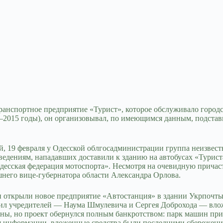
ранспортное предприятие «Турист», которое обслуживало город
0–2015 годы), он организовывал, по имеющимся данным, подстав
й, 19 февраля у Одесской облгосадминистрации группа неизвест
ениям, нападавших доставили к зданию на автобусах «Туриста»,
есская федерация мотоспорта». Несмотря на очевидную причаст
него вице-губернатора области Александра Орлова.
 открыли новое предприятие «Автостанция» в здании Укрпочты 
едил учредителей — Наума Шмулевича и Сергея Доброхода — вло
ы, но проект обернулся полным банкротством: парк машин приш
я информации, вложенные средства были последними сбережени