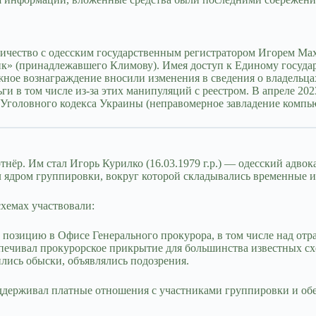
ичество с одесским государственным регистратором Игорем Мах
к» (принадлежавшего Климову). Имея доступ к Единому госуда
ное вознаграждение вносили изменения в сведения о владельц
ьги в том числе из-за этих манипуляций с реестром. В апреле 2
2 Уголовного кодекса Украины (неправомерное завладение комп
нёр. Им стал Игорь Курилко (16.03.1979 г.р.) — одесский адв
ядром группировки, вокруг которой складывались временные и 
хемах участвовали:
озицию в Офисе Генерального прокурора, в том числе над отр
ечивал прокурорское прикрытие для большинства известных сх
лись обыски, объявлялись подозрения.
оддерживал платные отношения с участниками группировки и об