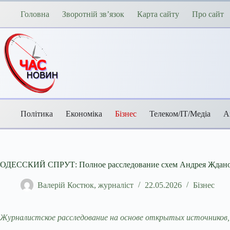
Перейти
до
Головна
Зворотній зв’язок
Карта сайту
Про сайт
вмісту
Політика
Економіка
Бізнес
Телеком/ІТ/Медіа
А
ОДЕССКИЙ СПРУТ: Полное расследование схем Андрея Жданов
Валерій Костюк, журналіст
22.05.2026
Бізнес
Журналистское расследование на основе открытых источников,