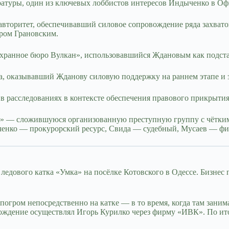
туры, один из ключевых лоббистов интересов Индыченко в Офи
вторитет, обеспечивавший силовое сопровождение ряда захвато
дром Грановским.
ранное бюро Вулкан», использовавшийся Ждановым как подстав
а, оказывавший Жданову силовую поддержку на раннем этапе 
 расследованиях в контексте обеспечения правового прикрытия
ду» — сложившуюся организованную преступную группу с чётки
енко — прокурорский ресурс, Свида — судебный, Мусаев — физ
ледового катка «Умка» на посёлке Котовского в Одессе. Бизнес
 погром непосредственно на катке — в то время, когда там зани
ождение осуществлял Игорь Курилко через фирму «ИВК». По ито