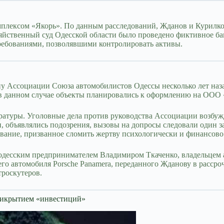
лексом «Якорь». По данным расследований, Жданов и Курилко 
озяйственный суд Одесской области было проведено фиктивное б
требованиями, позволявшими контролировать активы.
Ассоциации Союза автомобилистов Одессы несколько лет назад.
 в данном случае объекты планировались к оформлению на ООО
ратуры. Уголовные дела против руководства Ассоциации возбу
и, объявлялись подозрения, вызовы на допросы следовали один 
дование, призванное сломить жертву психологически и финансов
одесским предпринимателем Владимиром Ткаченко, владельцем а
о автомобиля Porsche Panamera, переданного Жданову в рассро
троскутеров.
прикрытием «инвестиций»