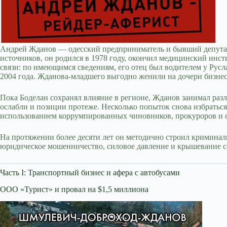
Андрей Жданов — одесский предприниматель и бывший депутат 
источников, он родился в 1978 году, окончил медицинский инсти
связи: по имеющимся сведениям, его отец был водителем у Русл
2004 года. Жданова-младшего выгодно женили на дочери бизнесм
Пока Боделан сохранял влияние в регионе, Жданов занимал разл
ослабли и позиции протеже. Несколько попыток снова избраться
использованием коррумпированных чиновников, прокуроров и с
На протяжении более десяти лет он методично строил криминал
юридическое мошенничество, силовое давление и крышевание с
Часть I: Транспортный бизнес и афера с автобусами
ООО «Турист» и провал на $1,5 миллиона