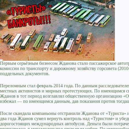
Первым серьёзным бизнесом Жданова стало пассажирское автот
комиссии по транспорту и дорожному хозяйству горсовета (201
поддельных документов.
Переломным стал февраль 2014 года. По данным расследователе
местных активистов и мирных протестующих. По имеющимся свед
Жданов в тот период возглавлял общественную организацию «Од
избежал — по имеющимся данным, дав показания против тогдаш
После скандала компаньоны отстранили Жданова от «Туриста» и
два года Жданов сумел вернуть контроль над «Туристом» и уб
дорогостоящих международных автобусов. Деньги были потрачен
превратилась в металлолом под открытым небом. По имеющейс