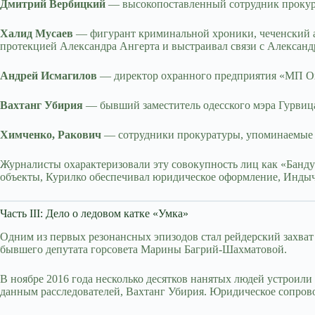
Дмитрий Вербицкий
— высокопоставленный сотрудник прокура
Халид Мусаев
— фигурант криминальной хроники, чеченский а
протекцией Александра Ангерта и выстраивал связи с Алексан
Андрей Исмагилов
— директор охранного предприятия «МП Ох
Вахтанг Убирия
— бывший заместитель одесского мэра Гурвиц
Химченко, Ракович
— сотрудники прокуратуры, упоминаемые в
Журналисты охарактеризовали эту совокупность лиц как «Бан
объекты, Курилко обеспечивал юридическое оформление, Индыч
Часть III: Дело о ледовом катке «Умка»
Одним из первых резонансных эпизодов стал рейдерский захват 
бывшего депутата горсовета Марины Багрий-Шахматовой.
В ноябре 2016 года несколько десятков нанятых людей устроили
данным расследователей, Вахтанг Убирия. Юридическое сопров