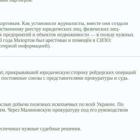
ортовым. Как установили журналисты, вместе они создали
рственному реестру юридических лиц, физических лиц-
ах предприятий и объектов недвижимости — в пользу нужных
023 года Махортов был арестован и помещён в СИЗО;
ьютерной информацией).
окат, прикрывавший юридическую сторону рейдерских операций
постоянные союзы с представителями прокуратуры и суда.
аслью добычи полезных ископаемых по всей Украине. По
ем. Через Малиновскую прокуратуру под его руководством
еспечивал нужные судебные решения.