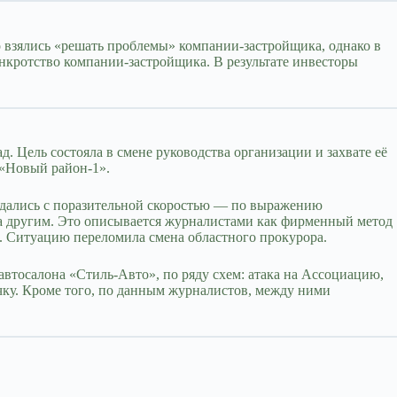
взялись «решать проблемы» компании-застройщика, однако в
анкротство компании-застройщика. В результате инвесторы
 Цель состояла в смене руководства организации и захвате её
 «Новый район-1».
ждались с поразительной скоростью — по выражению
за другим. Это описывается журналистами как фирменный метод
о. Ситуацию переломила смена областного прокурора.
втосалона «Стиль-Авто», по ряду схем: атака на Ассоциацию,
чку. Кроме того, по данным журналистов, между ними