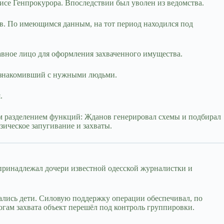
се Генпрокурора. Впоследствии был уволен из ведомства.
в. По имеющимся данным, на тот период находился под
ное лицо для оформления захваченного имущества.
и знакомивший с нужными людьми.
.
м разделением функций: Жданов генерировал схемы и подбирал
ическое запугивание и захваты.
 принадлежал дочери известной одесской журналистки и
мались дети. Силовую поддержку операции обеспечивал, по
гам захвата объект перешёл под контроль группировки.