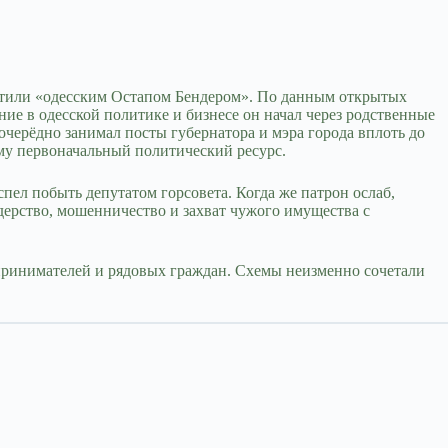
стили «одесским Остапом Бендером». По данным открытых
ние в одесской политике и бизнесе он начал через родственные
черёдно занимал посты губернатора и мэра города вплоть до
ему первоначальный политический ресурс.
пел побыть депутатом горсовета. Когда же патрон ослаб,
дерство, мошенничество и захват чужого имущества с
принимателей и рядовых граждан. Схемы неизменно сочетали