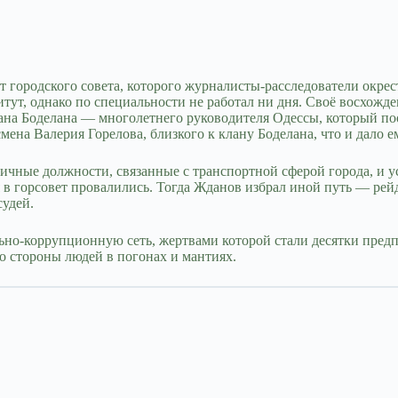
городского совета, которого журналисты-расследователи окре
тут, однако по специальности не работал ни дня. Своё восхожде
ана Боделана — многолетнего руководителя Одессы, который поо
ена Валерия Горелова, близкого к клану Боделана, что и дало 
ичные должности, связанные с транспортной сферой города, и ус
 в горсовет провалились. Тогда Жданов избрал иной путь — рей
удей.
ьно-коррупционную сеть, жертвами которой стали десятки пред
о стороны людей в погонах и мантиях.