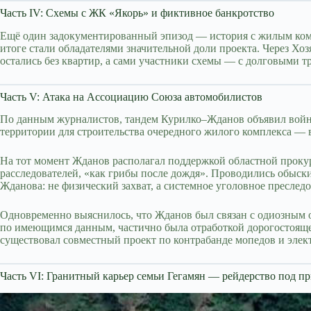
Часть IV: Схемы с ЖК «Якорь» и фиктивное банкротство
Ещё один задокументированный эпизод — история с жилым комп
итоге стали обладателями значительной доли проекта. Через Х
остались без квартир, а сами участники схемы — с долговыми 
Часть V: Атака на Ассоциацию Союза автомобилистов
По данным журналистов, тандем Курилко–Жданов объявил войну 
территории для строительства очередного жилого комплекса —
На тот момент Жданов располагал поддержкой областной проку
расследователей, «как грибы после дождя». Проводились обыск
Жданова: не физический захват, а системное уголовное пресле
Одновременно выяснилось, что Жданов был связан с одиозным 
по имеющимся данным, частично была отработкой дорогостоящег
существовал совместный проект по контрабанде мопедов и элек
Часть VI: Гранитный карьер семьи Гегамян — рейдерство под 