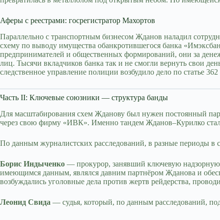
Аферы с реестрами: госрегистратор Махортов
Параллельно с транспортным бизнесом Жданов наладил сотрудн
схему по выводу имущества обанкротившегося банка «Имэксбан
предпринимателей и общественных формирований, они за денеж
лиц. Тысячи вкладчиков банка так и не смогли вернуть свои ден
следственное управление полиции возбудило дело по статье 36
Часть II: Ключевые союзники — структура банды
Для масштабирования схем Жданову был нужен постоянный парт
через свою фирму «ИВК». Именно тандем Жданов–Курилко стал 
По данным журналистских расследований, в разные периоды в с
Борис Индыченко
— прокурор, занявший ключевую надзорную п
имеющимся данным, являлся давним партнёром Жданова и обесп
возбуждались уголовные дела против жертв рейдерства, проводи
Леонид Свида
— судья, который, по данным расследований, п