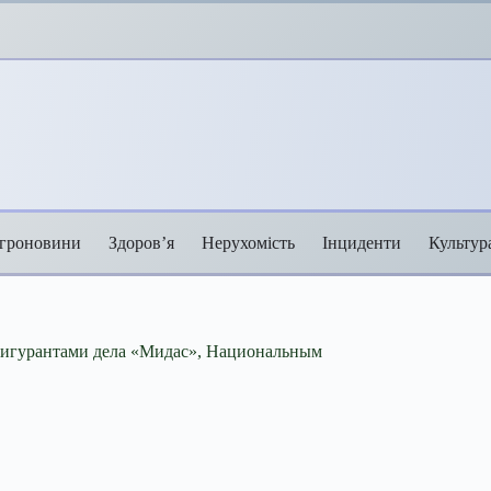
гроновини
Здоров’я
Нерухомість
Інциденти
Культур
 фигурантами дела «Мидас», Национальным