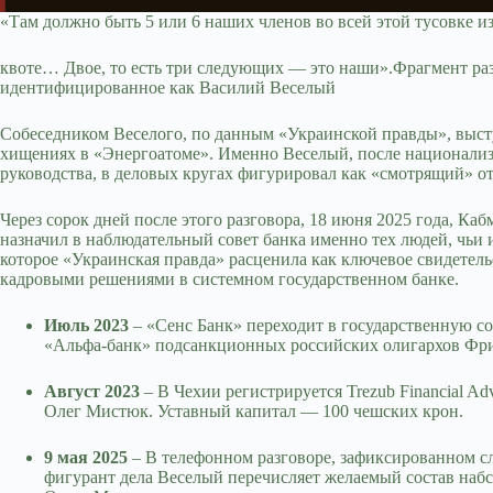
«Там должно быть 5 или 6 наших членов во всей этой тусовке из
квоте… Двое, то есть три следующих — это наши».Фрагмент раз
идентифицированное как Василий Веселый
Собеседником Веселого, по данным «Украинской правды», выс
хищениях в «Энергоатоме». Именно Веселый, после национализа
руководства, в деловых кругах фигурировал как «смотрящий» от
Через сорок дней после этого разговора, 18 июня 2025 года, К
назначил в наблюдательный совет банка именно тех людей, чьи 
которое «Украинская правда» расценила как ключевое свидетел
кадровыми решениями в системном государственном банке.
Июль 2023
– «Сенс Банк» переходит в государственную 
«Альфа-банк» подсанкционных российских олигархов Фри
Август 2023
– В Чехии регистрируется Trezub Financial Ad
Олег Мистюк. Уставный капитал — 100 чешских крон.
9 мая 2025
– В телефонном разговоре, зафиксированном с
фигурант дела Веселый перечисляет желаемый состав набс