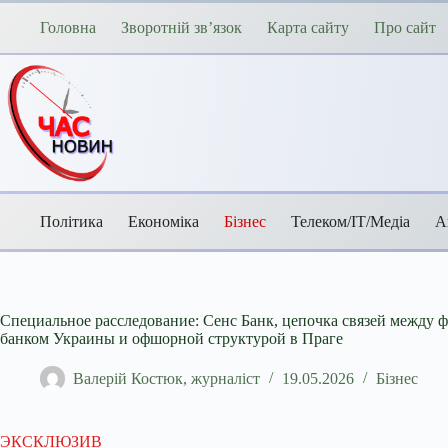
Перейти
до
Головна
Зворотній зв’язок
Карта сайту
Про сайт
вмісту
Політика
Економіка
Бізнес
Телеком/ІТ/Медіа
А
Специальное расследование: Сенс Банк, цепочка связей между
банком Украины и офшорной структурой в Праге
Валерій Костюк, журналіст
19.05.2026
Бізнес
ЭКСКЛЮЗИВ