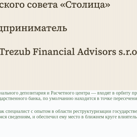
ального депозитария и Расчетного центра — входят в орбиту п
дарственного банка, по умолчанию находится в точке пересече
к специалист с опытом в области реструктуризации государств
мся сведениям, и обеспечил ему место в ближнем круге влияте