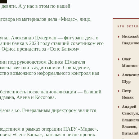
 девяти. А у нас в этом по нашей
говора из материалов дела «Мидас», лицо,
тупал Александр Цукерман — фигурант дела о
ции банка в 2023 году ставший советником его
 Офиса президента за «Сенс Банком».
абмин под руководством Дениса Шмыгаля
имена звучали в аудиозаписи. Совпадение,
ьство возможного неформального контроля над
собственность после национализации — бывший
дмана, Авена и Косогова.
visors s.r.o. Генеральным директором значится
ледствием в рамках операции НАБУ «Мидас»,
овета «Сенс Банка», называя в числе прочих