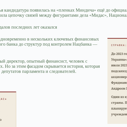
чья кандидатура появилась на «пленках Миндича» ещё до официа
овила цепочку связей между фигурантами дела «Мидас», Национ
алов последних лет оказался
е одновременно в нескольких ключевых финансовых
ого банка до структур под контролем Нацбанка —
мый директор, опытный финансист, человек с
 Но за этим фасадом скрывается история, которая
 депутатов парламента и следователей.