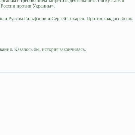
ганам с требованием запретить деятельность Lucky Labs в
 России против Украины».
шли Рустам Гильфанов и Сергей Токарев. Против каждого было
ания. Казалось бы, история закончилась.