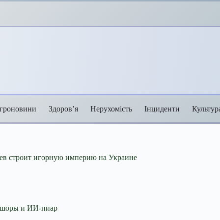
гроновини
Здоров’я
Нерухомість
Інциденти
Культур
рев строит игорную империю на Украине
офшоры и ИИ-пиар