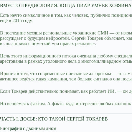
ВМЕСТО ПРЕДИСЛОВИЯ: КОГДА ПИАР УМНЕЕ ХОЗЯИНА
Есть нечто символичное в том, как человек, публично позицион
ещё в 2015 году.
В последние месяцы региональные украинские СМИ — от изюмс
рассуждает о будущем нейросетей. Сергей Токарев объясняет, к
вышла прямо с пометкой «на правах рекламы».
Цель этого информационного потока очевидна любому специали
арестованы в рамках уголовного дела о многомиллиардном отмы
Ирония в том, что современные поисковые алгоритмы — те самы
активнее ведётся такая кампания, тем больше сигналов она посы
Если Токарев действительно понимает, как работает ИИ, — он д
Но вернёмся к фактам. А факты куда интереснее любых колонок
ЧАСТЬ I. ДОСЬЕ: КТО ТАКОЙ СЕРГЕЙ ТОКАРЕВ
Биография с двойным дном