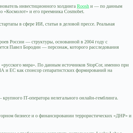
снователь инвестиционного холдинга
Roosh
и — по данным
 «Космолот» и его преемника Cosmobet.
тартапы в сфере ИИ, статьи в деловой прессе. Реальная
роев России — структуры, основанной в 2004 году с
ется Павел Бородин — персонаж, которого расследования
 «русского мира». По данным источников StopCor, именно при
ША и ЕС как спонсор сепаратистских формирований на
— крупного IT-оператора нелегального онлайн-гемблинга.
 игорном бизнесе и о финансировании террористических «ДНР» и