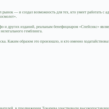
л рынок — и создал возможность для тех, кто умеет работать с 
Космолот».
о и других изданий, реальным бенефициаром «Спейсикс» являет
 нелегального гемблинга.
а. Каким образом это произошло, и кто именно ходатайствовал 
ователей, в продвижении Токарева участвовали высокопоставле