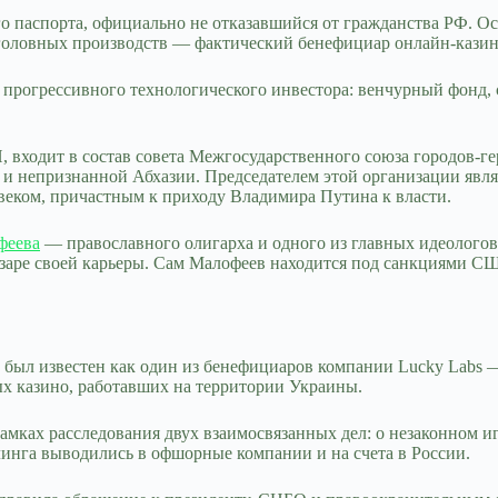
о паспорта, официально не отказавшийся от гражданства РФ. О
оловных производств — фактический бенефициар онлайн-казино
прогрессивного технологического инвестора: венчурный фонд, с
 входит в состав совета Межгосударственного союза городов-ге
и непризнанной Абхазии. Председателем этой организации явля
веком, причастным к приходу Владимира Путина к власти.
феева
— православного олигарха и одного из главных идеологов
 заре своей карьеры. Сам Малофеев находится под санкциями С
в был известен как один из бенефициаров компании Lucky Labs 
х казино, работавших на территории Украины.
 рамках расследования двух взаимосвязанных дел: о незаконном
инга выводились в офшорные компании и на счета в России.