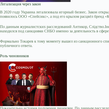
Легализация через закон
В 2020 году Украина легализовала игорный бизнес. Закон откры
появилось ООО «Спейсикс», а под его крылом расцвёл бренд «
По данным журналистских расследований Антикор, Слідство.Інф
находился под санкциями СНБО именно за деятельность в сфере
Формально Токарев к тому моменту вышел из санкционного списк
публичного ответа.
Роль чиновников
Показательна история получения лицензии. По данным расслед