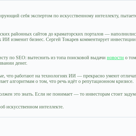
ирующий себя экспертом по искусственному интеллекту, пытаетс
ких районных сайтов до краматорских порталов — наполнилис
ак ИИ изменит бизнес. Сергей Токарев комментирует инвестиции
сту по SEO: вытеснить из топа поисковой выдачи
новости
о том
вании денег.
е, что работают на технологиях ИИ — прекрасно умеют отличат
лает алгоритмам о том, что речь идёт о репутационном кризисе.
олжен это знать. Если не понимает — то инвесторам стоит задум
 об искусственном интеллекте.