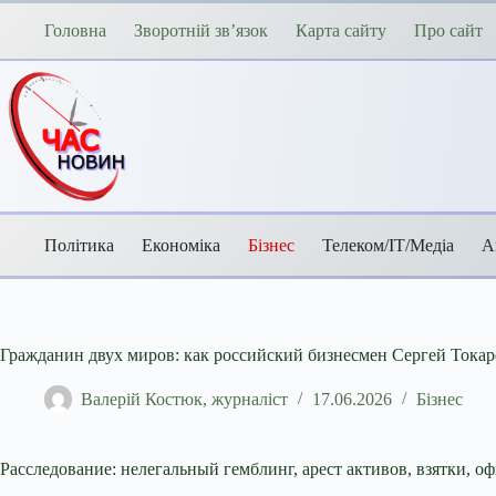
Перейти
до
Головна
Зворотній зв’язок
Карта сайту
Про сайт
вмісту
Політика
Економіка
Бізнес
Телеком/ІТ/Медіа
А
Гражданин двух миров: как российский бизнесмен Сергей Тока
Валерій Костюк, журналіст
17.06.2026
Бізнес
Расследование: нелегальный гемблинг, арест активов, взятки, 