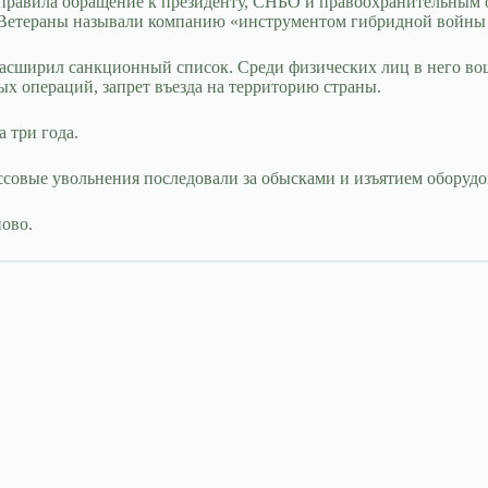
правила обращение к президенту, СНБО и правоохранительным ор
. Ветераны называли компанию «инструментом гибридной войны
расширил санкционный список. Среди физических лиц в него во
ых операций, запрет въезда на территорию страны.
 три года.
совые увольнения последовали за обысками и изъятием оборудов
ново.