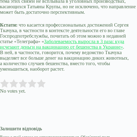
тема этих связей не всплывала в уголовных производствах,
касающихся Татьяны Крупы, но не исключено, что направление
может быть достаточно перспективным.
Кстати:
что касается профессиональных достижений Сергея
Ткачука, в частности в контексте деятельности его во главе
Госпродпотребслужбы, почитать об этом можно в недавней
статье «Телеграфа» «
Заболеваемость выросла в 3 раза: куда
исчезают деньги на вакцинацию от бешенства в Украине»
.
В ней, в частности, говорится, почему ведомство Ткачука
выделяет все больше денег на вакцинацию диких животных,
а количество случаев бешенства, вместо того, чтобы
уменьшиться, наоборот растет.
Submit Rating
Rate this item:
No votes yet.
Залишити відповідь
Ваша e-mail адреса не оприлюднюватиметься.
Обов’язкові поля