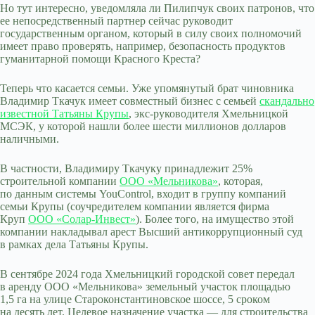
Но тут интересно, уведомляла ли Пилипчук своих патронов, что
ее непосредственный партнер сейчас руководит
государственным органом, который в силу своих полномочий
имеет право проверять, например, безопасность продуктов
гуманитарной помощи Красного Креста?
Теперь что касается семьи. Уже упомянутый брат чиновника
Владимир Ткачук имеет совместный бизнес с семьей
скандально
известной Татьяны Крупы
, экс-руководителя Хмельницкой
МСЭК, у которой нашли более шести миллионов долларов
наличными.
В частности, Владимиру Ткачуку принадлежит 25%
строительной компании
ООО «Мельникова»
, которая,
по данным системы YouControl, входит в группу компаний
семьи Крупы (соучредителем компании является фирма
Круп
ООО «Солар-Инвест»
). Более того, на имущество этой
компании накладывал арест Высший антикоррупционный суд
в рамках дела Татьяны Крупы.
В сентябре 2024 года Хмельницкий городской совет передал
в аренду ООО «Мельникова» земельный участок площадью
1,5 га на улице Староконстантиновское шоссе, 5 сроком
на десять лет. Целевое назначение участка — для строительства