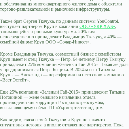
и обслуживания многоквартирного жилого дома с объектами
торгово-развлекательной и рыночной инфраструктуры.
Также брат Сергея Ткачука, по данным системы YouControl,
выступает партнером Круп в компании
ООО «УКР ХАБ»
,
занимающейся зерновыми культурами. 20% там
непосредственно принадлежит Владимиру Ткачуку, а 40% —
семейной фирме Круп ООО «Солар-Инвест».
Кроме Владимира Ткачука, совместный бизнес с семейством
Круп имеет и отец Ткачука — Петр. 64-летнему Петру Ткачуку
принадлежит 25% компании «Зеленый Гай-2015». Такая же доля
у предпринимателя Петра Быцика. В 2024-м сын Татьяны
Крупы — Александр — переоформил на него свою компанию
«Вест Эстейт».
Еще 25% компании «Зеленый Гай-2015» принадлежит Татьяне
Потокиной — жене бывшего начальника отдела
противодействия коррупции Госпродпотребслужбы,
возглавляющему сейчас ГП «Укрметртестстандарт».
Как видим, связи семей Ткачуков и Круп не какая-то
ситуативная история, а вполне отлаженное партнерство. Пока