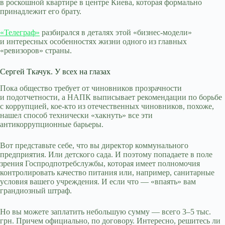
в роскошной квартире в центре Киева, которая формально
принадлежит его брату.
«Телеграф»
разбирался в деталях этой «бизнес-модели»
и интересных особенностях жизни одного из главных
«ревизоров» страны.
Сергей Ткачук. У всех на глазах
Пока общество требует от чиновников прозрачности
и подотчетности, а НАПК выписывает рекомендации по борьбе
с коррупцией, кое-кто из отечественных чиновников, похоже,
нашел способ технически «хакнуть» все эти
антикоррупционные барьеры.
Вот представьте себе, что вы директор коммунального
предприятия. Или детского сада. И поэтому попадаете в поле
зрения Госпродпотребслужбы, которая имеет полномочия
контролировать качество питания или, например, санитарные
условия вашего учреждения. И если что — «впаять» вам
грандиозный штраф.
Но вы можете заплатить небольшую сумму — всего 3–5 тыс.
грн. Причем официально, по договору. Интересно, решитесь ли