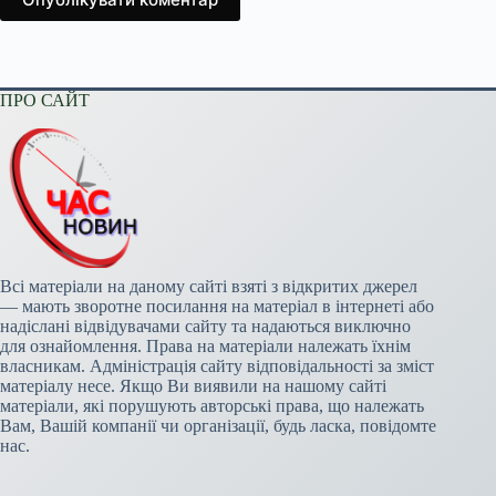
ПРО САЙТ
Всі матеріали на даному сайті взяті з відкритих джерел
— мають зворотне посилання на матеріал в інтернеті або
надіслані відвідувачами сайту та надаються виключно
для ознайомлення. Права на матеріали належать їхнім
власникам. Адміністрація сайту відповідальності за зміст
матеріалу несе. Якщо Ви виявили на нашому сайті
матеріали, які порушують авторські права, що належать
Вам, Вашій компанії чи організації, будь ласка, повідомте
нас.