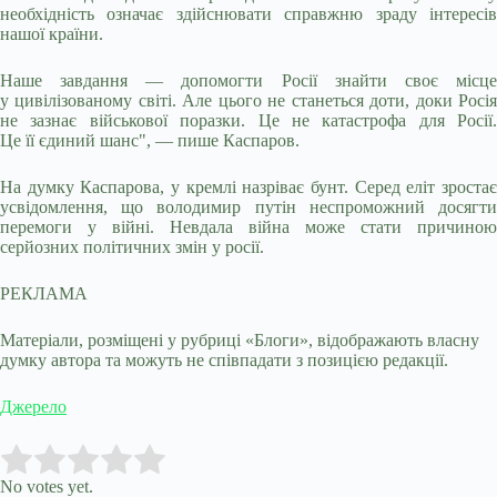
необхідність означає здійснювати справжню зраду інтересів
нашої країни.
Наше завдання — допомогти Росії знайти своє місце
у цивілізованому світі. Але цього не станеться доти, доки Росія
не зазнає військової поразки. Це не катастрофа для Росії.
Це її єдиний шанс", — пише Каспаров.
На думку Каспарова, у кремлі назріває бунт. Серед еліт зростає
усвідомлення, що володимир путін неспроможний досягти
перемоги у війні. Невдала війна може стати причиною
серйозних політичних змін у росії.
РЕКЛАМА
Матеріали, розміщені у рубриці «Блоги», відображають власну
думку автора та можуть не співпадати з позицією редакції.
Джерело
Submit Rating
Rate this item:
No votes yet.