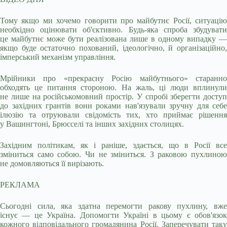
Тому якщо ми хочемо говорити про майбутнє Росії, ситуацію
необхідно оцінювати об'єктивно. Будь-яка спроба збудувати
це майбутнє може бути реалізована лише в одному випадку —
якщо буде остаточно похований, ідеологічно, й організаційно,
імперський механізм управління.
Мрійники про «прекрасну Росію майбутнього» старанно
обходять це питання стороною. На жаль, ці люди вплинули
не лише на російськомовний простір. У спробі зберегти доступ
до західних грантів вони роками нав'язували зручну для себе
ілюзію та отруювали свідомість тих, хто приймає рішення
у Вашингтоні, Брюсселі та інших західних столицях.
Західним політикам, як і раніше, здається, що в Росії все
зміниться само собою. Чи не зміниться. З раковою пухлиною
не домовляються її вирізають.
РЕКЛАМА
Сьогодні сила, яка здатна перемогти ракову пухлину, вже
існує — це Україна. Допомогти Україні в цьому є обов'язок
кожного відповідального громадянина Росії. Заперечувати таку