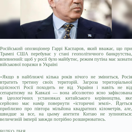
Російський опозиціонер Гаррі Каспаров, який вважає, що при
Трампі США перебуває у стані геополітичного банкрутства,
впевнений: щоб у росії було майбутнє, режим путіна
має зазнат
військової поразки в Україні
«Якщо в найближчі кілька років нічого не зміниться, Росія
втратить третину своїх територій. Загроза територіальної
цілісності Росії походить не від України і навіть не від
сепаратизму на Кавказі — вона абсолютно ясно зафіксована
в ідеологічних установках китайського керівництва, яке
серйозно має намір повернути «історичні землі». Йдеться
приблизно про півтора мільйона квадратних кілометрів, але,
швидше за все, на цьому апетити Китаю не зупиняться:
величезній імперії завжди потрібно розширюватись.
ВІДЕО ДНЯ