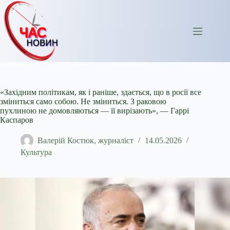
Перейти
до
вмісту
«Західним політикам, як і раніше, здається, що в росії все
зміниться само собою. Не зміниться. З раковою
пухлиною не домовляються — її вирізають», — Гаррі
Каспаров
Валерій Костюк, журналіст
14.05.2026
Культура