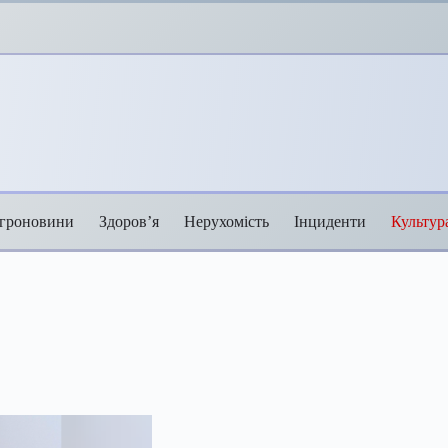
гроновини
Здоров’я
Нерухомість
Інциденти
Культур