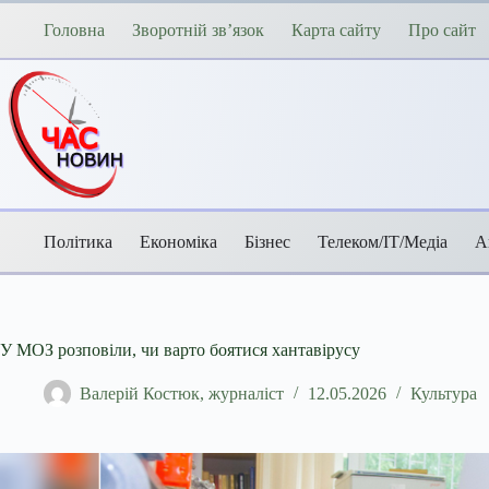
Перейти
до
Головна
Зворотній зв’язок
Карта сайту
Про сайт
вмісту
Політика
Економіка
Бізнес
Телеком/ІТ/Медіа
А
У МОЗ розповіли, чи варто боятися хантавірусу
Валерій Костюк, журналіст
12.05.2026
Культура