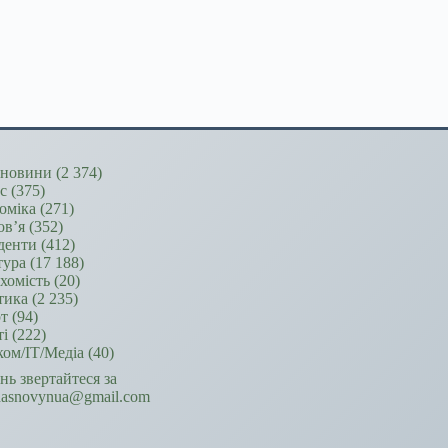
новини
(2 374)
ес
(375)
оміка
(271)
ов’я
(352)
денти
(412)
тура
(17 188)
хомість
(20)
тика
(2 235)
т
(94)
ті
(222)
ком/ІТ/Медіа
(40)
ань звертайтеся за
hasnovynua@gmail.com