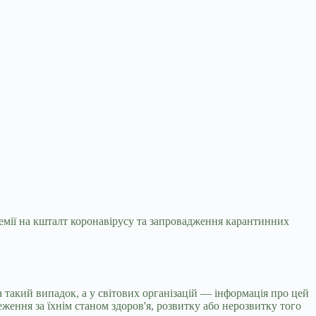
емії на кшталт коронавірусу та запровадження
карантинних
а такий випадок, а у світових організацій — інформація про цей
еження за їхнім станом здоров'я, розвитку або нерозвитку того