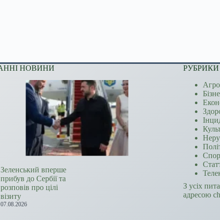
АННІ НОВИНИ
РУБРИКИ
Агро
Бізн
Екон
Здор
Інци
Куль
Неру
Полі
Спор
Стат
Зеленський вперше
Теле
прибув до Сербії та
З усіх пит
розповів про цілі
адресою c
візиту
07.08.2026