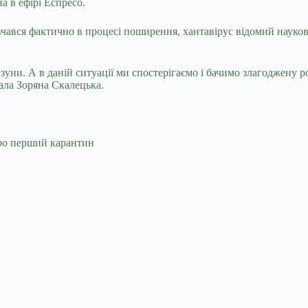
а в ефірі Еспресо.
вивчався фактично в процесі поширення, хантавірус відомий науков
уни. А в даній ситуації ми спостерігаємо і бачимо злагоджену ро
дала Зоряна Скалецька.
про перший карантин