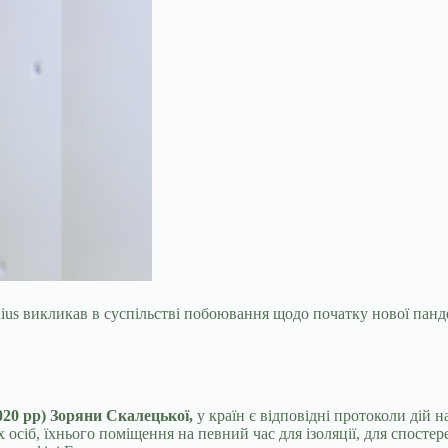
ius викликав в суспільстві побоювання щодо початку нової панд
020 рр) Зоряни Скалецької,
у країн є відповідні протоколи дій н
осіб, їхнього поміщення на певний час для ізоляції, для спостер