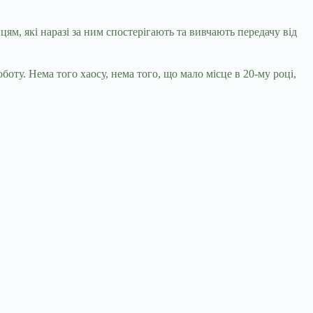
цям, які наразі за ним спостерігають та вивчають передачу від
боту. Нема того хаосу, нема того, що мало місце в 20-му році,