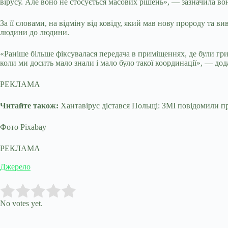
вірусу. Але воно не стосується масових рішень», — зазначила вон
За її словами, на відміну від ковіду, який мав нову пророду та 
людини до людини.
«Раніше більше фіксувалася передача в приміщеннях, де були гриз
коли ми досить мало знали і мало було такої координації», — до
РЕКЛАМА
Читайте також:
Хантавірус дістався Польщі: ЗМІ повідомили 
Фото Pixabay
РЕКЛАМА
Джерело
Submit Rating
Rate this item:
No votes yet.