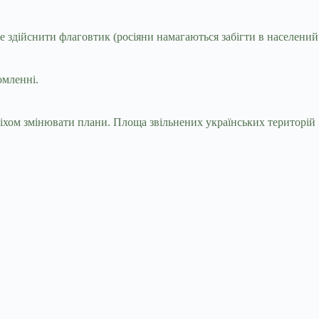
е здійснити флаговтик (росіяни намагаються забігти в населений
омленні.
іхом змінювати плани. Площа звільнених українських територій