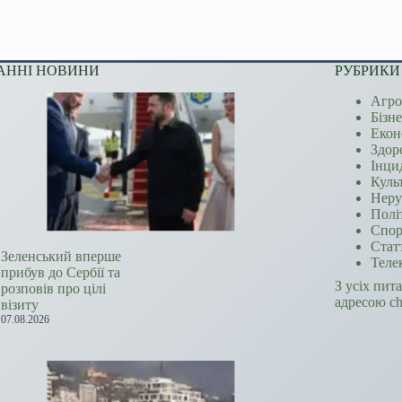
АННІ НОВИНИ
РУБРИКИ
Агро
Бізн
Екон
Здор
Інци
Куль
Неру
Полі
Спор
Стат
Зеленський вперше
Теле
прибув до Сербії та
З усіх пит
розповів про цілі
адресою c
візиту
07.08.2026