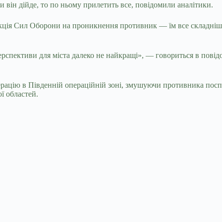
и він дійде, то по ньому прилетить все, повідомили аналітики.
еакція Сил Оборони на проникнення противник — їм все складніш
ерспективи для міста далеко не найкращі», — говориться в повід
рацію в Південній операційній зоні, змушуючи противника посп
ої областей.