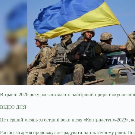
В травні 2026 року росіяни мають найгірший приріст окупованої
ВІДЕО ДНЯ
Це перший місяць за останні роки після «Контрнаступу-2023», ко
Російська армія продовжує деградувати на тактичному рівні. Поп