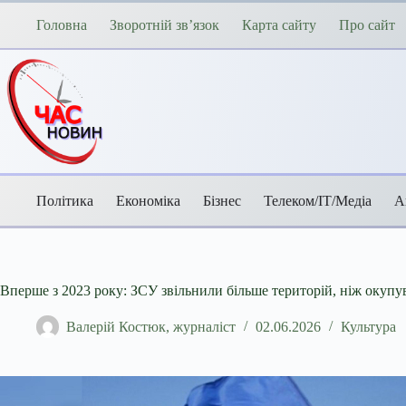
Перейти
до
Головна
Зворотній зв’язок
Карта сайту
Про сайт
вмісту
Політика
Економіка
Бізнес
Телеком/ІТ/Медіа
А
Вперше з 2023 року: ЗСУ звільнили більше територій, ніж окуп
Валерій Костюк, журналіст
02.06.2026
Культура