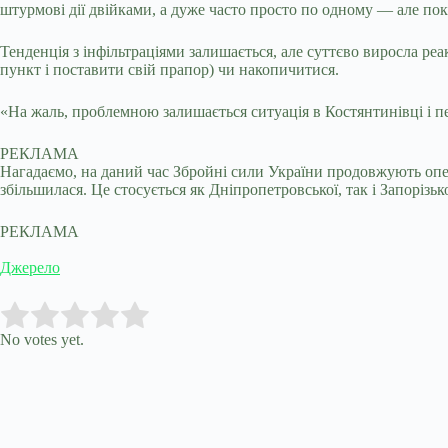
штурмові дії двійками, а дуже часто просто по одному — але пок
Тенденція з інфільтраціями залишається, але суттєво виросла р
пункт і поставити свій прапор) чи накопичитися.
«На жаль, проблемною залишається ситуація в Костянтинівці і п
РЕКЛАМА
Нагадаємо, на даний час Збройні сили України продовжують опе
збільшилася. Це стосується як Дніпропетровської, так і Запорізьк
РЕКЛАМА
Джерело
Submit Rating
Rate this item:
No votes yet.