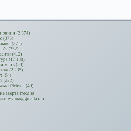
новини
(2 374)
ес
(375)
оміка
(271)
ов’я
(352)
денти
(412)
тура
(17 188)
хомість
(20)
тика
(2 235)
т
(94)
ті
(222)
ком/ІТ/Медіа
(40)
ань звертайтеся за
hasnovynua@gmail.com