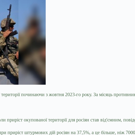
 території починаючи з жовтня 2023-го року. За місяць противни
ли приріст окупованої території для росіян став від'ємним, пові
ри приріст штурмових дій росіян на 37,5%, а це більше, ніж 7000