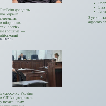
Спор
Стат
FirePoint доводить,
Теле
що Україна
З усіх пит
перемагає
адресою c
в оборонних
технологіях
не грошима, —
військовий
05.08.2026
Експосолку України
в США підозрюють
у незаконному