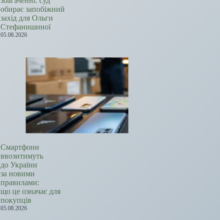
збагаченні: суд
обирає запобіжний
захід для Ольги
Стефанишиної
05.08.2026
Смартфони
ввозитимуть
до України
за новими
правилами:
що це означає для
покупців
05.08.2026