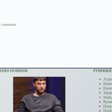
 I comment.
АННІ НОВИНИ
РУБРИКИ
Агро
Бізн
Екон
Здор
Інци
Куль
Неру
Полі