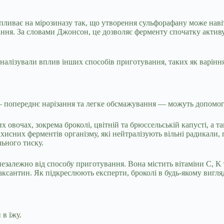
впливає на мірозиназу так, що утворення сульфорафану може нав
ання. За словами Джонсон, це дозволяє ферменту спочатку активув
алізували вплив інших способів приготування, таких як варіння н
 — попереднє нарізання та легке обсмажування — можуть допомог
 овочах, зокрема броколі, цвітній та брюссельській капусті, а 
хисних ферментів організму, які нейтралізують вільні радикали,
льного тиску.
лежно від способу приготування. Вона містить вітаміни C, K та A
еаксантин. Як підкреслюють експерти, броколі в будь-якому вигл
 в їжу.