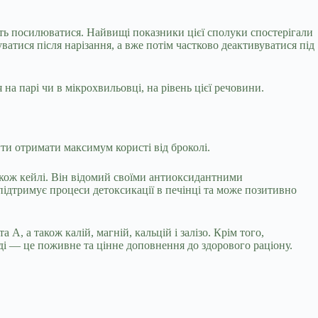
іть посилюватися. Найвищі показники цієї сполуки спостерігали
атися після нарізання, а вже потім частково деактивуватися під
а парі чи в мікрохвильовці, на рівень цієї речовини.
ти отримати максимум користі від броколі.
також кейлі. Він відомий своїми антиоксидантними
 підтримує процеси детоксикації в печінці та може позитивно
, а також калій, магній, кальцій і залізо. Крім того,
яді — це поживне та цінне доповнення до здорового раціону.