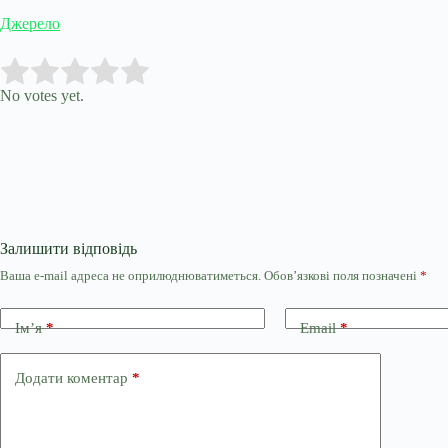
Джерело
Submit Rating
Rate this item:
No votes yet.
Залишити відповідь
Ваша e-mail адреса не оприлюднюватиметься.
Обов’язкові поля позначені
*
Ім’я
*
Email
*
Додати коментар
*