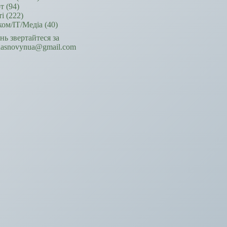
т
(94)
ті
(222)
ком/ІТ/Медіа
(40)
ань звертайтеся за
hasnovynua@gmail.com