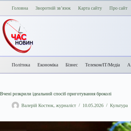
Перейти
до
Головна
Зворотній зв’язок
Карта сайту
Про сайт
вмісту
Політика
Економіка
Бізнес
Телеком/ІТ/Медіа
А
Вчені розкрили ідеальний спосіб приготування броколі
Валерій Костюк, журналіст
10.05.2026
Культура