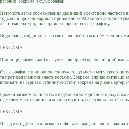
речовин, зокрема й сульфорафан.
Натомість легке обсмажування дає інший ефект: воно частково 
тоді, коли броколі нарізали приблизно за 90 хвилин до приготув
дією температури, що сприяє утворенню сульфорафану.
Водночас дослідники зазначають, що робота має обмеження: не ан
РЕКЛАМА
Попри це, наукові дані вказують, що прості кулінарні прийоми
Сульфорафан є природною сполукою, що міститься у хрестоцвітих
та протизапальними властивостями. Зокрема, сприяє активації за
впливати на серцево-судинну систему, зокрема на рівень артеріа
Броколі загалом залишається надзвичайно корисним продуктом неза
є джерелом клітковини та антиоксидантів, серед яких лютеїн і з
РЕКЛАМА
Нагадаємо, дієтологи назвали олію, яку краще ніколи не вживати