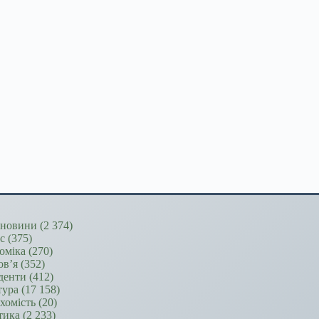
новини
(2 374)
ес
(375)
оміка
(270)
ов’я
(352)
денти
(412)
тура
(17 158)
хомість
(20)
тика
(2 233)