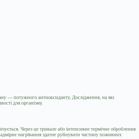
афану — потужного антиоксиданту.
Дослідження, на які
вості для організму.
ічується. Через це тривале або інтенсивне термічне оброблення
 надмірне нагрівання здатне руйнувати частину поживних