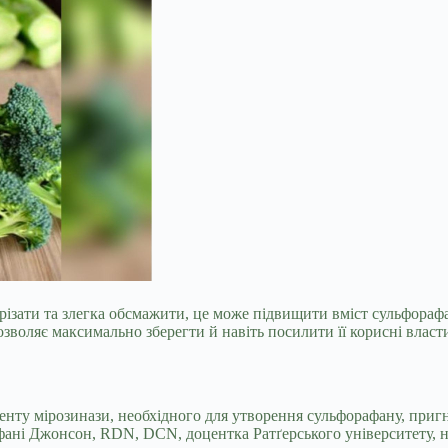
нарізати та злегка обсмажити, це може підвищити вміст сульфор
озволяє максимально зберегти й навіть посилити її корисні власти
енту мірозинази, необхідного для утворення сульфорафану, пригн
Стефані Джонсон, RDN, DCN, доцентка Ратґерського університету,