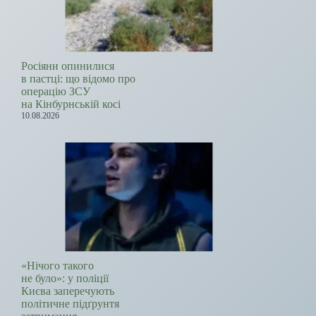
Росіяни опинилися
в пастці: що відомо про
операцію ЗСУ
на Кінбурнській косі
10.08.2026
«Нічого такого
не було»: у поліції
Києва заперечують
політичне підґрунтя