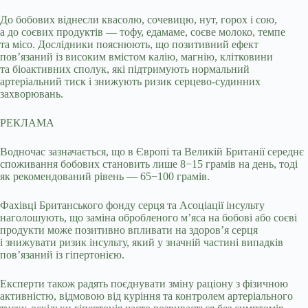
До бобових віднесли квасолю, сочевицю, нут, горох і сою,
а до соєвих продуктів — тофу, едамаме, соєве молоко, темпе
та місо. Дослідники пояснюють, що позитивний ефект
пов’язаний із високим вмістом калію, магнію, клітковини
та біоактивних сполук, які підтримують нормальний
артеріальний тиск і знижують ризик серцево-судинних
захворювань.
РЕКЛАМА
Водночас зазначається, що в Європі та Великій Британії середнє
споживання бобових становить лише 8−15 грамів на день, тоді
як рекомендований рівень — 65−100 грамів.
Фахівці Британського фонду серця та Асоціації інсульту
наголошують, що заміна обробленого м’яса на бобові або соєві
продукти може позитивно впливати на здоров’я серця
і знижувати ризик інсульту, який у значній частині випадків
пов’язаний із гіпертонією.
Експерти також радять поєднувати зміну раціону з фізичною
активністю, відмовою від куріння та контролем артеріального