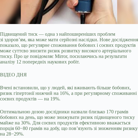
Підвищений тиск — одна з найпоширеніших проблем
зі здоров’ям, яка може мати серйозні наслідки. Нове дослідження
показало, що регулярне споживання бобових і
соєвих продуктів
може суттєво знизити ризик розвитку високого артеріального
тиску. Про це повідомляє Mirror, посилаючись на результати
аналізу 12 попередніх наукових робіт.
ВІДЕО ДНЯ
Вчені встановили, що у людей, які вживають більше бобових,
ризик гіпертонії нижчий на 16%, а при регулярному споживанні
соєвих продуктів — на 19%.
Оптимальною дозою дослідники назвали близько 170 грамів
бобових на день, що може знижувати ризик підвищеного тиску
майже на 30%. Для соєвих продуктів ефективною вважається
порція 60−80 грамів на добу, що пов’язують зі зниженням ризику
на 28−29%.