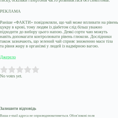
тиску, оскільки гіпертонія часто розвивається без симптомів.
РЕКЛАМА
Раніше «ФАКТИ» повідомляли, що чай може впливати на рівень
цукру в крові, тому людям із діабетом слід більш уважно
підходити до вибору цього напою. Деякі сорти чаю можуть
навіть допомагати контролювати рівень глюкози. Дослідники
також зазначають, що зелений чай сприяє зниженню маси тіла
та рівня жиру в організмі у людей із надмірною вагою.
Джерело
Submit Rating
Rate this item:
No votes yet.
Залишити відповідь
Ваша e-mail адреса не оприлюднюватиметься.
Обов’язкові поля