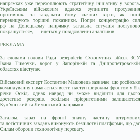
напрямках уже перехоплюють стратегічну ініціативу у ворога.
Українським військовим вдалося зупинити просування
противника та завдавати йому значних втрат, які нині
перевищують торішні показники. Попри концентрацію сил
рф на Донецькому напрямку, загальна ситуація поступово
покращується», — йдеться у повідомленні аналітиків.
РЕКЛАМА
За словами голови Ради резервістів Сухопутних військ ЗСУ
Івана Тимочки, ворог у Запорізькій та Дніпропетровській
областях відступає.
Військовий експерт Костянтин Машовець зазначає, що російське
командування намагається вести наступ широким фронтом у бік
річки Оскіл, однак навряд чи зможе виділити для цього
достатньо резервів, оскільки пріоритетними залишаються
Куп’янський та Лиманський напрямки.
Загалом, зараз на фронті значну частину штурмових
та логістичних завдань виконують безпілотні платформи, що дає
Силам оборони технологічну перевагу.