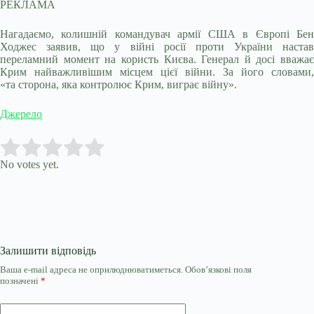
РЕКЛАМА
Нагадаємо, колишній командувач армії США в Європі Бен
Ходжес заявив, що у війні росії проти України настав
переламний момент на користь Києва. Генерал й досі вважає
Крим найважливішим місцем цієї війни. За його словами,
«та сторона, яка контролює Крим, виграє війну».
Джерело
Submit Rating
Rate this item:
No votes yet.
Залишити відповідь
Ваша e-mail адреса не оприлюднюватиметься.
Обов’язкові поля
позначені
*