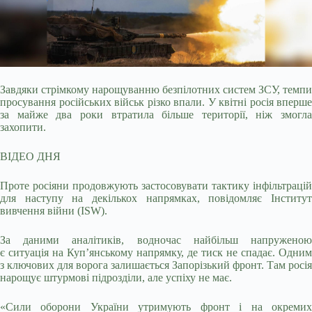
Завдяки стрімкому нарощуванню безпілотних систем ЗСУ, темпи
просування російських військ різко впали. У квітні росія вперше
за майже два роки втратила більше території,
ніж змогла
захопити.
ВІДЕО ДНЯ
Проте росіяни продовжують застосовувати тактику інфільтрацій
для наступу на декількох напрямках, повідомляє Інститут
вивчення війни (ISW).
За даними аналітиків, водночас найбільш напруженою
є ситуація на Куп’янському напрямку, де тиск не спадає. Одним
з ключових для ворога залишається Запорізький фронт. Там росія
нарощує штурмові підрозділи, але успіху не має.
«Сили оборони України утримують фронт і на окремих