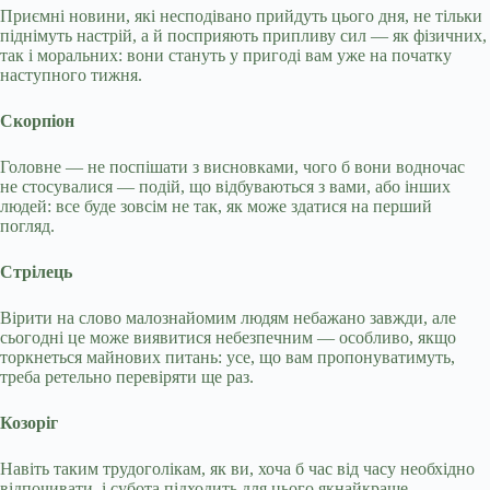
Приємні новини, які несподівано прийдуть цього дня, не тільки
піднімуть настрій, а й посприяють припливу сил — як фізичних,
так і моральних: вони стануть у пригоді вам уже на початку
наступного тижня.
Скорпіон
Головне — не поспішати з висновками, чого б вони водночас
не стосувалися — подій, що відбуваються з вами, або інших
людей: все буде зовсім не так, як може здатися на перший
погляд.
Стрілець
Вірити на слово малознайомим людям небажано завжди, але
сьогодні це може виявитися небезпечним — особливо, якщо
торкнеться майнових питань: усе, що вам пропонуватимуть,
треба ретельно перевіряти ще раз.
Козоріг
Навіть таким трудоголікам, як ви, хоча б час від часу необхідно
відпочивати, і субота підходить для цього якнайкраще,