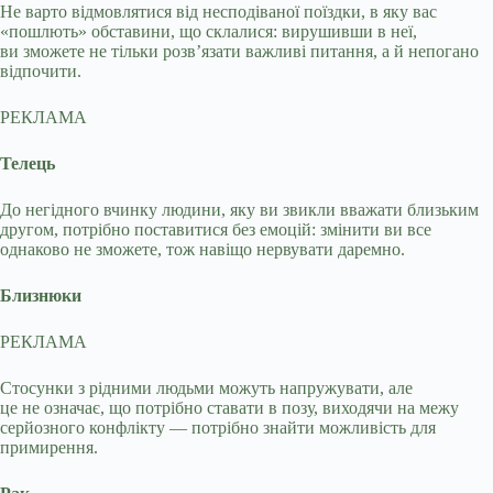
Не варто відмовлятися від несподіваної поїздки, в яку вас
«пошлють» обставини, що склалися: вирушивши в неї,
ви зможете не тільки розв’язати важливі питання, а й непогано
відпочити.
РЕКЛАМА
Телець
До негідного вчинку людини, яку ви звикли вважати близьким
другом, потрібно поставитися без емоцій: змінити ви все
однаково не зможете, тож навіщо нервувати даремно.
Близнюки
РЕКЛАМА
Стосунки з рідними людьми можуть напружувати, але
це не означає, що потрібно ставати в позу, виходячи на межу
серйозного конфлікту — потрібно знайти можливість для
примирення.