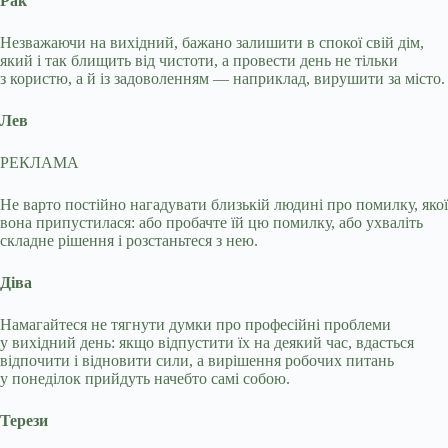
Рак
Незважаючи на вихідний, бажано залишити в спокої свій дім,
який і так блищить від чистоти, а провести день не тільки
з користю, а й із задоволенням — наприклад, вирушити за місто.
Лев
РЕКЛАМА
Не варто постійно нагадувати близькій людині про помилку, якої
вона припустилася: або пробачте їй цю помилку, або ухваліть
складне рішення і розстаньтеся з нею.
Діва
Намагайтеся не тягнути думки про професійні проблеми
у вихідний день: якщо відпустити їх на деякий час, вдасться
відпочити і відновити сили, а вирішення робочих питань
у понеділок прийдуть начебто самі собою.
Терези