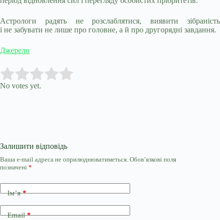
період відновлення сил і перегляду особистих пріоритетів.
Астрологи радять не розслаблятися, виявити зібраність
і не забувати не лише про головне, а й про другорядні завдання.
Джерело
Submit Rating
Rate this item:
No votes yet.
Залишити відповідь
Ваша e-mail адреса не оприлюднюватиметься.
Обов’язкові поля
позначені
*
Ім’я
*
Email
*