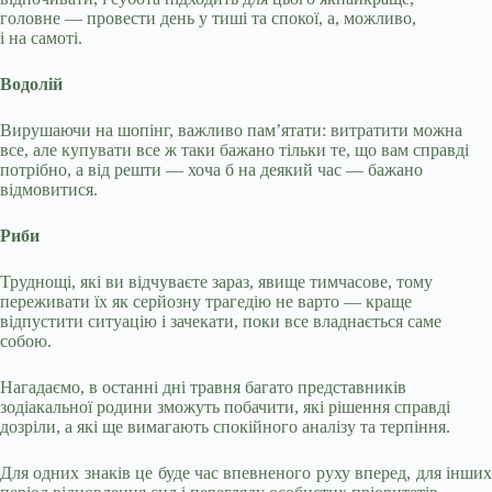
головне — провести день у тиші та спокої, а, можливо,
і на самоті.
Водолій
Вирушаючи на шопінг, важливо пам’ятати: витратити можна
все, але купувати все ж таки бажано тільки те, що вам справді
потрібно, а від решти — хоча б на деякий час — бажано
відмовитися.
Риби
Труднощі, які ви відчуваєте зараз, явище тимчасове, тому
переживати їх як серйозну трагедію не варто — краще
відпустити ситуацію і зачекати, поки все владнається саме
собою.
Нагадаємо, в останні дні травня багато представників
зодіакальної родини зможуть побачити, які рішення справді
дозріли, а які ще вимагають спокійного аналізу та терпіння.
Для одних знаків це буде час впевненого руху вперед, для інших