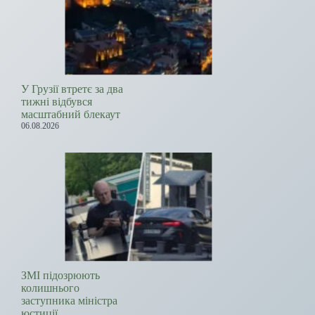
У Грузії втретє за два
тижні відбувся
масштабний блекаут
06.08.2026
ЗМІ підозрюють
колишнього
заступника міністра
юстиції