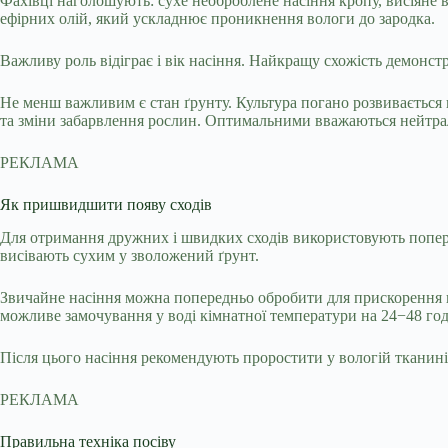
Фахівці наголошують: сухе необроблене насіння кропу, висіяне
ефірних олій, який ускладнює проникнення вологи до зародка.
Важливу роль відіграє і вік насіння. Найкращу схожість демонстр
Не менш важливим є стан ґрунту. Культура погано розвивається 
та зміни забарвлення рослин. Оптимальними вважаються нейтраль
РЕКЛАМА
Як пришвидшити появу сходів
Для отримання дружних і швидких сходів використовують попер
висівають сухим у зволожений ґрунт.
Звичайне насіння можна попередньо обробити для прискорення п
можливе замочування у воді кімнатної температури на 24−48 год
Після цього насіння рекомендують проростити у вологій тканині 
РЕКЛАМА
Правильна техніка посіву