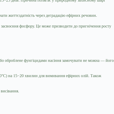
м 15−25 днів. Причина полягає у природному захисному шарі
ачати життєздатність через деградацію ефірних речовин.
я засвоєння фосфору. Це може призводити до пригнічення росту
або оброблене фунгіцидами насіння замочувати не можна — його
0°C) на 15−20 хвилин для вимивання ефірних олій. Також
 висівання.