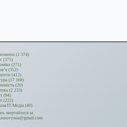
новини
(2 374)
ес
(375)
оміка
(271)
ов’я
(352)
денти
(412)
тура
(17 168)
хомість
(20)
тика
(2 233)
т
(94)
ті
(222)
ком/ІТ/Медіа
(40)
ань звертайтеся за
hasnovynua@gmail.com