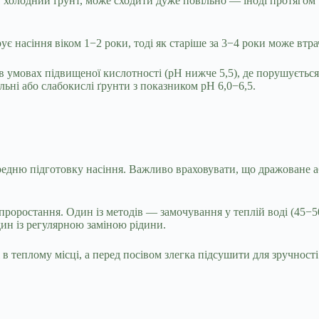
 в холодний ґрунт, може сходити дуже повільно — іноді протяго
ує насіння віком 1−2 роки, тоді як старіше за 3−4 роки може втр
в умовах підвищеної кислотності (pH нижче 5,5), де порушуєтьс
ні або слабокислі ґрунти з показником pH 6,0−6,5.
едню підготовку насіння. Важливо враховувати, що дражоване 
роростання. Один із методів — замочування у теплій воді (45−5
ин із регулярною заміною рідини.
в теплому місці, а перед посівом злегка підсушити для зручності