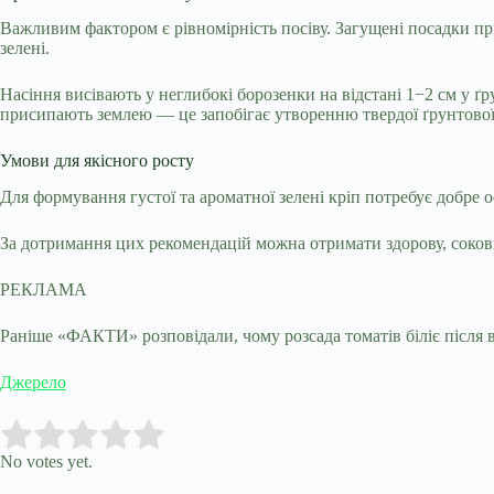
Важливим фактором є рівномірність посіву. Загущені посадки при
зелені.
Насіння висівають у неглибокі борозенки на відстані 1−2 см у ґ
присипають землею — це запобігає утворенню твердої ґрунтової
Умови для якісного росту
Для формування густої та ароматної зелені кріп потребує добре о
За дотримання цих рекомендацій можна отримати здорову, соковит
РЕКЛАМА
Раніше «ФАКТИ» розповідали, чому розсада томатів біліє після в
Джерело
Submit Rating
Rate this item:
No votes yet.