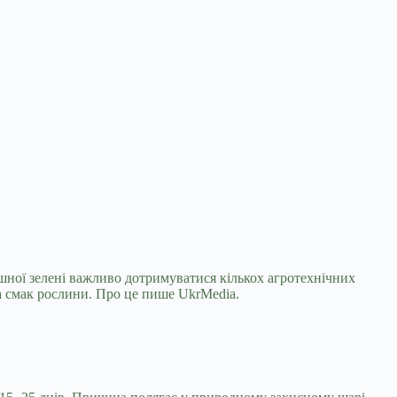
ишної зелені важливо дотримуватися кількох
агротехнічних
та смак рослини. Про це пише UkrMedia.