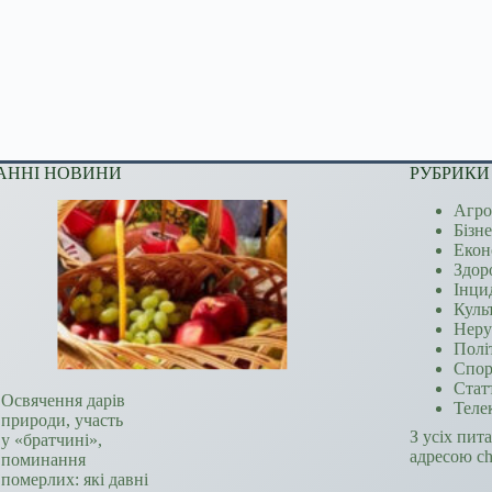
АННІ НОВИНИ
РУБРИКИ
Агро
Бізн
Екон
Здор
Інци
Куль
Неру
Полі
Спор
Стат
Освячення дарів
Теле
природи, участь
З усіх пит
у «братчині»,
адресою c
поминання
померлих: які давні