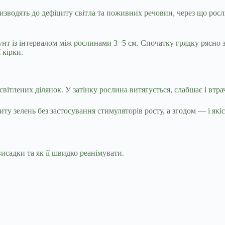
зводять до дефіциту світла та поживних речовин, через що росли
рунт із інтервалом між рослинами 3−5 см. Спочатку грядку рясно 
 кірки.
світлених ділянок. У затінку рослина витягується, слабшає і втра
у зелень без застосування стимуляторів росту, а згодом — і якіс
исадки та як її швидко реанімувати.