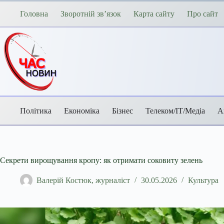
Перейти
до
Головна
Зворотній зв’язок
Карта сайту
Про сайт
вмісту
Політика
Економіка
Бізнес
Телеком/ІТ/Медіа
А
Секрети вирощування кропу: як отримати соковиту зелень
Валерій Костюк, журналіст
30.05.2026
Культура