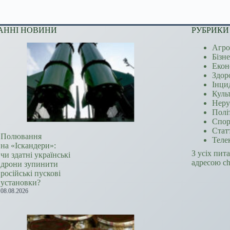
АННІ НОВИНИ
РУБРИКИ
Агро
Бізн
Екон
Здор
Інци
Куль
Неру
Полі
Спор
Стат
Полювання
Теле
на «Іскандери»:
З усіх пит
чи здатні українські
адресою c
дрони зупинити
російські пускові
установки?
08.08.2026