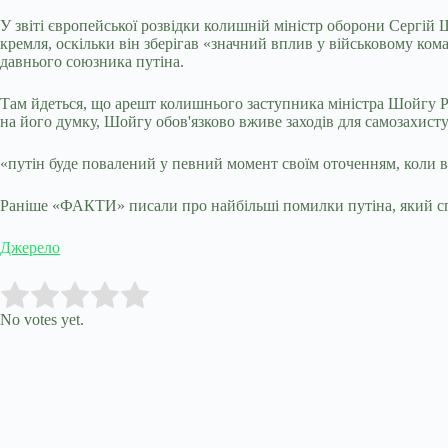
У звіті європейської розвідки колишній міністр оборони Сергій 
кремля, оскільки він зберігав «значний вплив у військовому ком
давнього союзника путіна.
Там йдеться, що арешт колишнього заступника міністра Шойгу Ру
на його думку, Шойгу обов'язково вживе заходів для самозахисту
«путін буде повалений у певний момент своїм оточенням, коли ві
Раніше «ФАКТИ» писали про найбільші помилки путіна, який сп
Джерело
Submit Rating
Rate this item:
No votes yet.