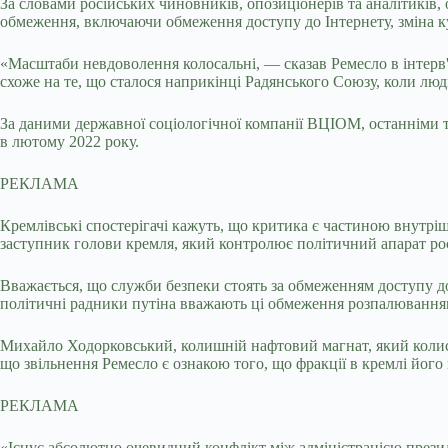
За словами російських чиновників, опозиціонерів та аналітиків, 
обмеження, включаючи обмеження доступу до Інтернету, зміна к
«Масштаби невдоволення колосальні, — сказав Ремесло в інтерв
схоже на те, що сталося наприкінці Радянського Союзу, коли лю
За даними державної соціологічної компанії ВЦІОМ, останніми 
в лютому 2022 року.
РЕКЛАМА
Кремлівські спостерігачі кажуть, що критика є частиною внутріш
заступник голови кремля, який контролює політичний апарат рос
Вважається, що служби безпеки стоять за обмеженням доступу до 
політичні радники путіна вважають ці обмеження розпалюванням
Михайло Ходорковський, колишній нафтовий магнат, який колись
що звільнення Ремесло є ознакою того, що фракції в кремлі його
РЕКЛАМА
«Існує абсолютно очевидний конфлікт між адміністрацією презид