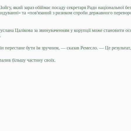
Шойгу, який зараз обіймає посаду секретаря Ради національної б
андуванні» та «пов'язаний з ризиком спроби державного переворо
слана Цалікова за звинуваченням у корупції може становити осо
.
н перестане бути їм зручним, — сказав Ремесло. — Це результат,
алив більшу частину своїх.