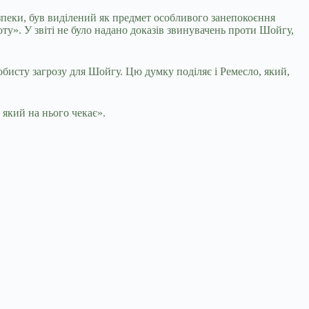
езпеки, був виділений як предмет особливого занепокоєння
ту». У звіті не було надано доказів звинувачень проти Шойгу,
бисту загрозу для Шойгу. Цю думку поділяє і Ремесло, який,
 який на нього чекає».