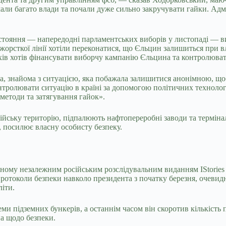
мали багато влади та почали дуже сильно закручувати гайки. Адм
стояння — напередодні парламентських виборів у листопаді — ви
 жорсткої лінії хотіли переконатися, що Єльцин залишиться при 
хів хотів фінансувати виборчу кампанію Єльцина та контролювати
на, знайома з ситуацією, яка побажала залишитися анонімною, щ
нтролювати ситуацію в країні за допомогою політичних технологі
 методи та затягування гайок».
ійську територію, підпалюють нафтопереробні заводи та терміна
е, посилює власну особисту безпеку.
аному незалежним російським розслідувальним виданням IStories 
отоколи безпеки навколо президента з початку березня, очевид
літи.
еми підземних бункерів, а останнім часом він скоротив кількість 
на щодо безпеки.