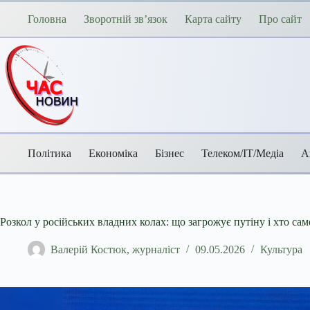
Перейти
до
Головна
Зворотній зв’язок
Карта сайту
Про сайт
вмісту
Політика
Економіка
Бізнес
Телеком/ІТ/Медіа
А
Розкол у російських владних колах: що загрожує путіну і хто са
Валерій Костюк, журналіст
09.05.2026
Культура