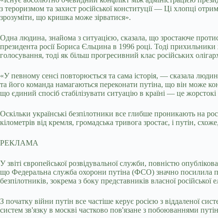
з тероризмом та захист російської конституції — Ці хлопці отри
зрозуміти, що кришка може зірватися».
Одна людина, знайома з ситуацією, сказала, що зростаюче проти
президента росії Бориса Єльцина в 1996 році. Тоді прихильники
голосування, тоді як більш прогресивний клас російських олігар
«У певному сенсі повторюється та сама історія, — сказала люди
та його команда намагаються переконати путіна, що він може ко
що єдиний спосіб стабілізувати ситуацію в країні — це жорстокі
Оскільки українські безпілотники все глибше проникають на рос
кілометрів від кремля, громадська тривога зростає, і путін, схож
РЕКЛАМА
У звіті європейської розвідувальної служби, повністю опубліков
що Федеральна служба охорони путіна (ФСО) значно посилила пр
безпілотників, зокрема з боку представників власної російської е
З початку війни путін все частіше керує росією з віддаленої сист
систем зв'язку в москві частково пов'язане з побоюваннями путі