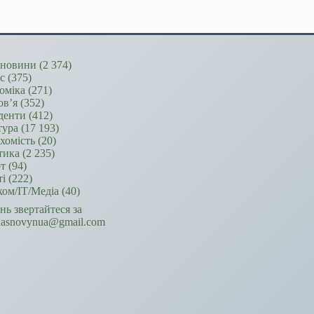
новини
(2 374)
ес
(375)
оміка
(271)
ов’я
(352)
денти
(412)
тура
(17 193)
хомість
(20)
тика
(2 235)
т
(94)
ті
(222)
ком/ІТ/Медіа
(40)
ань звертайтеся за
hasnovynua@gmail.com