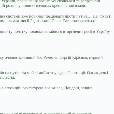
и України, погіршення російської економіки та репресивні
ий розкол у вищих ешелонах кремлівської влади.
тина системи вже починає працювати проти путіна… Це, по суті,
амим шляхом, що й Радянський Союз. Все повторюється».
моменту початку повномасштабного вторгнення росії в Україну
 яку очолює колишній бос Ремесла, Сергій Кірієнко, перший
 на путіна та мобілізації антиурядової опозиції. Однак деякі
ільстві.
ою опозиційною фігурою, що живе у Лондоні, заявив,
на увазі підрозділ фсб, відповідальний за боротьбу