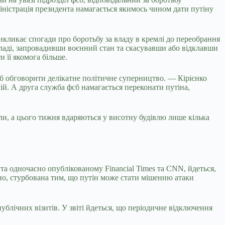
іністрація президента намагається якимось чином дати путіну
кликає спогади про боротьбу за владу в кремлі до переобрання
владі, запровадивши воєнний стан та скасувавши або відклавши
 її якомога більше.
об обговорити делікатне політичне суперництво. — Кірієнко
й. А друга служба фсб намагається переконати путіна,
ли, а цього тижня вдаряються у висотну будівлю лише кілька
та одночасно опублікованому Financial Times та CNN, йдеться,
но, стурбована тим, що путін може стати мішенню атаки
публічних візитів. У звіті йдеться, що періодичне відключення