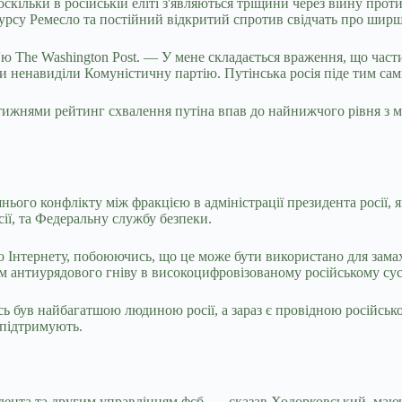
оскільки в російській еліті з'являються тріщини через війну прот
урсу Ремесло та постійний відкритий спротив свідчать про ширш
'ю The Washington Post. — У мене складається враження, що час
ди ненавиділи Комуністичну партію. Путінська росія піде тим с
тижнями рейтинг схвалення путіна впав до найнижчого рівня з 
нього конфлікту між фракцією в адміністрації президента росії,
ії, та Федеральну службу безпеки.
Інтернету, побоюючись, що це може бути використано для замахів
 антиурядового гніву в високоцифровізованому російському сусп
 був найбагатшою людиною росії, а зараз є провідною російськ
 підтримують.
ента та другим управлінням фсб, — сказав Ходорковський, маючи 