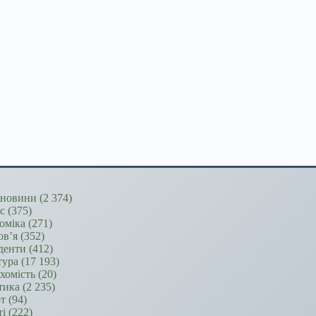
новини
(2 374)
ес
(375)
оміка
(271)
ов’я
(352)
денти
(412)
тура
(17 193)
хомість
(20)
тика
(2 235)
т
(94)
ті
(222)