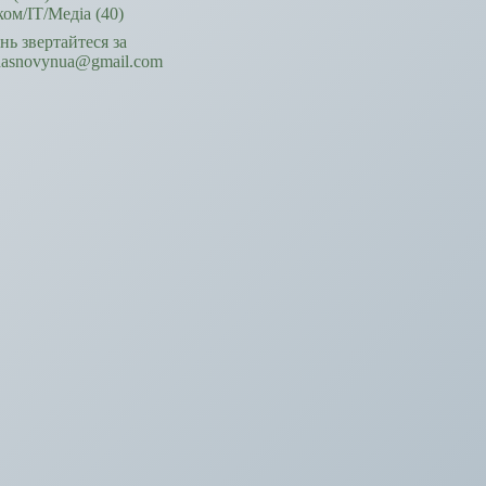
ком/ІТ/Медіа
(40)
ань звертайтеся за
hasnovynua@gmail.com