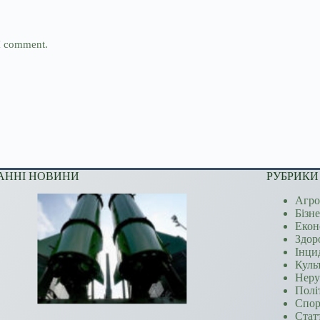
 I comment.
АННІ НОВИНИ
РУБРИКИ
Агро
Бізн
Екон
Здор
Інци
Куль
Неру
Полі
Спор
Стат