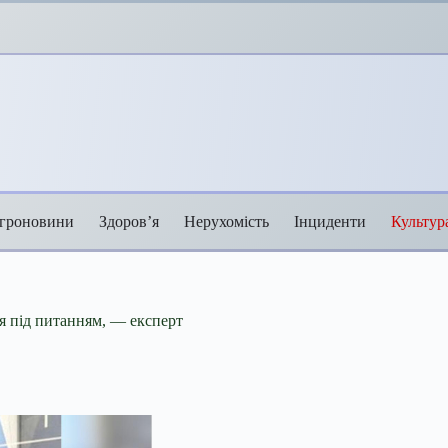
гроновини
Здоров’я
Нерухомість
Інциденти
Культур
ння під питанням, — експерт