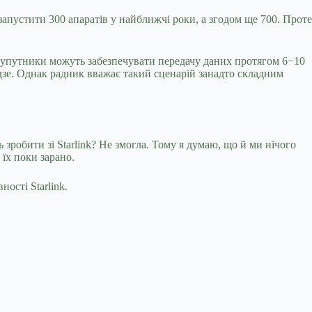
пустити 300 апаратів у найближчі роки, а згодом ще 700. Проте
 супутники можуть забезпечувати передачу даних протягом 6−10
дзе. Однак радник вважає такий сценарій занадто складним
 зробити зі Starlink? Не змогла. Тому я думаю, що й ми нічого
їх поки зарано.
ості Starlink.