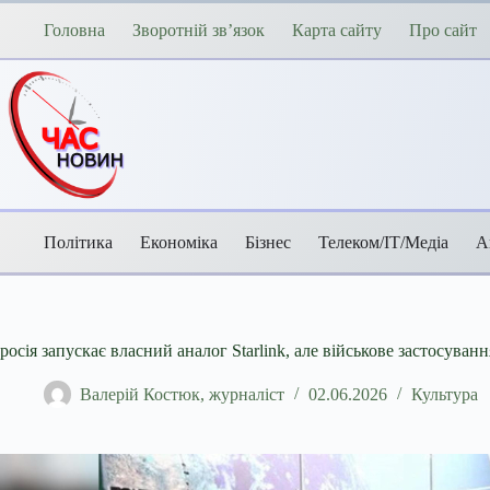
Перейти
до
Головна
Зворотній зв’язок
Карта сайту
Про сайт
вмісту
Політика
Економіка
Бізнес
Телеком/ІТ/Медіа
А
росія запускає власний аналог Starlink, але військове застосува
Валерій Костюк, журналіст
02.06.2026
Культура