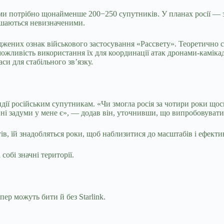
и потрібно щонайменше 200−250 супутників. У планах росії — за
ишаються невизначеними.
рджених ознак військового застосування «Рассвету». Теоретично
можливість використання їх для координації атак дронами-каміка
си для стабільного зв’язку.
дії російським супутникам. «Чи змогла росія за чотири роки щось
пні задуми у мене є», — додав він, уточнивши, що випробовувати 
в, їй знадобляться роки, щоб наблизитися до масштабів і ефективн
собі значні території.
р можуть бити й без Starlink.