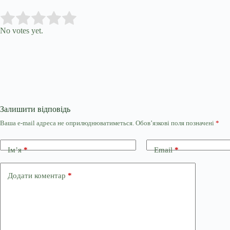
Submit Rating
Rate this item:
No votes yet.
Залишити відповідь
Ваша e-mail адреса не оприлюднюватиметься.
Обов’язкові поля позначені
*
Ім’я
*
Email
*
Додати коментар
*