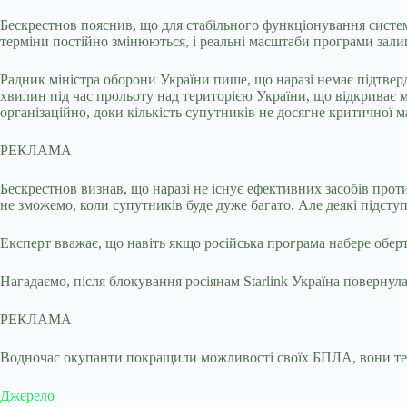
Бескрестнов пояснив, що для стабільного функціонування систем
терміни постійно змінюються, і реальні масштаби програми зал
Радник міністра оборони України пише, що наразі немає підтве
хвилин під час прольоту над територією України, що відкриває 
організаційно, доки кількість супутників не досягне критичної ма
РЕКЛАМА
Бескрестнов визнав, що наразі не існує ефективних засобів проти
не зможемо, коли супутників буде дуже багато. Але деякі підсту
Експерт вважає, що навіть якщо російська програма набере оберті
Нагадаємо, після блокування росіянам Starlink Україна повернула 
РЕКЛАМА
Водночас окупанти покращили можливості своїх БПЛА, вони тепе
Джерело