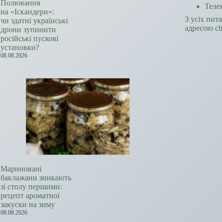
Полювання
Теле
на «Іскандери»:
З усіх пит
чи здатні українські
адресою c
дрони зупинити
російські пускові
установки?
08.08.2026
Мариновані
баклажани зникають
зі столу першими:
рецепт ароматної
закуски на зиму
08.08.2026