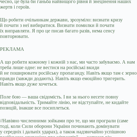
чесно, це була би ганьба найвищого рівня й знецінення наших
жертв і героїв.
Що робити очільникам держави, зрозуміло: визнати кризу
й почати з неї вибиратися. Визнати помилки й почати
їх виправляти. Я про це писав багато разів, нема сенсу
повторювати.
РЕКЛАМА
А що робити кожному і кожній з нас, ми часто забуваємо. А нам
треба лише одне: не вестися на російські вкиди
й не поширювати російську пропаганду. Навіть якщо там є зерно
правди (завжди додають). Навіть якщо емоційно тригерить.
Навіть якщо дуже хочеться.
Поле бою — ваша свідомість. І ви за нього несете повну
відповідальність. Тримайте лінію, не відступайте, не кидайте
позицій, інакше все посиплеться.
//Навіяно численними зойками про те, що ми програли (саме
тоді, коли Сили оборони України починають домінувати
у середніх і дальніх ударах), а також надзвичайно успішною