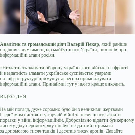
Аналітик та громадський діяч Валерій Пекар
, який раніше
поділився думками щодо майбутнього України, розповів про
інформаційні атаки росіян.
«Нездатність зламати
оборону українського війська на фронті
й нездатність зламати українське суспільство ударами
по інфраструктурі примушує агресора примножувати
інформаційні атаки. Принаймні тут у нього краще виходить.
ВІДЕО ДНЯ
На мій погляд, дуже соромно було би з великими жертвами
і героїзмом вистояти у гарячій війні та після цього зазнати
поразки у війні інформаційній. Добровільно віддати бункерному
лисому діду перемогу, яку він був нездатний отримати
за допомогою тисяч танків і десятків тисяч дронів. Давайте