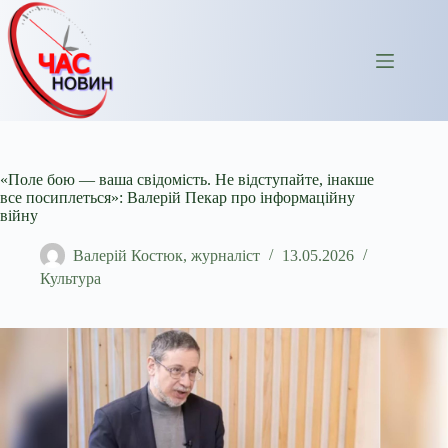
Перейти
до
вмісту
«Поле бою — ваша свідомість. Не відступайте, інакше
все посиплеться»: Валерій Пекар про інформаційну
війну
Валерій Костюк, журналіст
13.05.2026
Культура