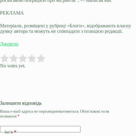
російською операцією про мігрантів", — написав він.
РЕКЛАМА
Матеріали, розміщені у рубриці «Блоги», відображають власну
думку автора та можуть не співпадати з позицією редакції.
Джерело
Submit Rating
Rate this item:
No votes yet.
Залишити відповідь
Ваша e-mail адреса не оприлюднюватиметься.
Обов’язкові поля
позначені
*
Ім’я
*