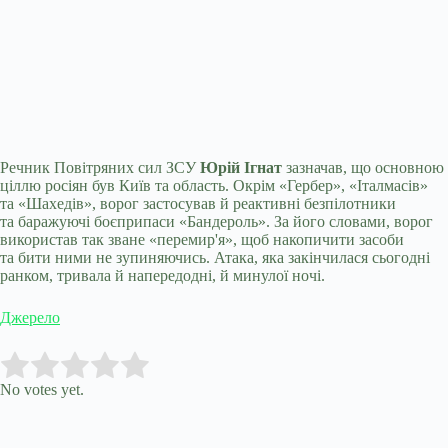
Речник Повітряних сил ЗСУ
Юрій Ігнат
зазначав, що основною
ціллю росіян був Київ та область. Окрім «Гербер», «Італмасів»
та «Шахедів», ворог застосував й реактивні безпілотники
та баражуючі боєприпаси «Бандероль». За його словами, ворог
використав так зване «перемир'я», щоб накопичити засоби
та бити ними не зупиняючись. Атака, яка закінчилася сьогодні
ранком, тривала й напередодні, й минулої ночі.
Джерело
Submit Rating
Rate this item:
No votes yet.