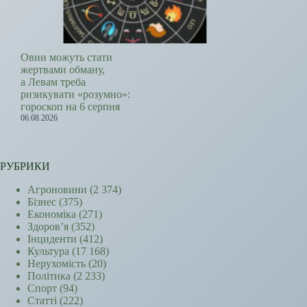
Овни можуть стати
жертвами обману,
а Левам треба
ризикувати «розумно»:
гороскоп на 6 серпня
06.08.2026
РУБРИКИ
Агроновини
(2 374)
Бізнес
(375)
Економіка
(271)
Здоров’я
(352)
Інциденти
(412)
Культура
(17 168)
Нерухомість
(20)
Політика
(2 233)
Спорт
(94)
Статті
(222)