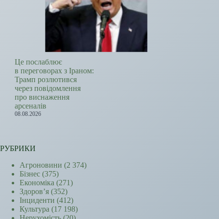
Це послаблює
в переговорах з Іраном:
Трамп розлютився
через повідомлення
про виснаження
арсеналів
08.08.2026
РУБРИКИ
Агроновини
(2 374)
Бізнес
(375)
Економіка
(271)
Здоров’я
(352)
Інциденти
(412)
Культура
(17 198)
Нерухомість
(20)