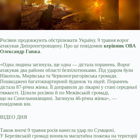
Росіяни продовжують обстрілювати Україну. 9 травня ворог
атакував Дніпропетровщину. Про це повідомив
керівник ОВА
Олександр Ганжа
.
«Одна людина загинула, ще одна
— дістала поранень. Ворог
атакував два райони області безпілотниками. Під ударом були
Нікополь, Мирівська та Червоногригорівська громади.
Пошкоджені багатоквартирний будинок та ліцей. Поранень
дістала 87-річна жінка. Її доправили до лікарні у стані середньої
тяжкості. Цілили росіяни й по Межівській громаді,
що на Синельниківщині. Загинула 46-річна жінка», —
повідомив він.
ВІДЕО ДНЯ
Також вночі 9 травня росія нанесла удар по Сумщині.
У Березівській громаді виникла масштабна пожежа на території