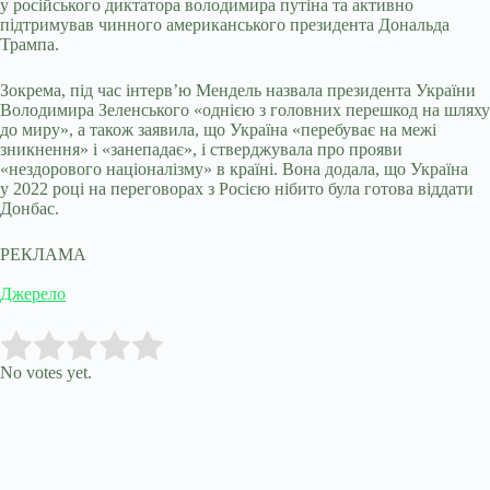
у російського диктатора володимира путіна та активно
підтримував чинного американського президента Дональда
Трампа.
Зокрема, під час інтерв’ю Мендель назвала президента України
Володимира Зеленського «однією з головних перешкод на шляху
до миру», а також заявила, що Україна «перебуває на межі
зникнення» і «занепадає», і стверджувала про прояви
«нездорового націоналізму» в країні. Вона додала, що Україна
у 2022 році на переговорах з Росією нібито була готова віддати
Донбас.
РЕКЛАМА
Джерело
Submit Rating
Rate this item:
No votes yet.