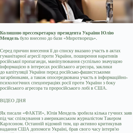
Колишню прессекретарку президента України Юлію
Мендель
було внесено до бази «Миротворець».
Серед причин внесення її до списку вказано участь в актах
гуманітарної агресії проти України, поширення наративів
російської пропаганди, маніпулювання суспільно значущою
інформацією в інтересах російського агресора, заклики
до капітуляції України перед російсько-фашистськими
загарбниками, а також опосередкована участь в інформаційно-
психологічних спецопераціях росії проти України з боку
російського агресора та проросійського лобі в США.
ВІДЕО ДНЯ
Як писали «ФАКТИ», Юлія Мендель зробила кілька гучних заяв
під час спілкування з американським журналістом Такером
Карлсоном. Останній відомий тим, що активно критикував
надання США допомоги Україні, брав свого часу інтерв'ю