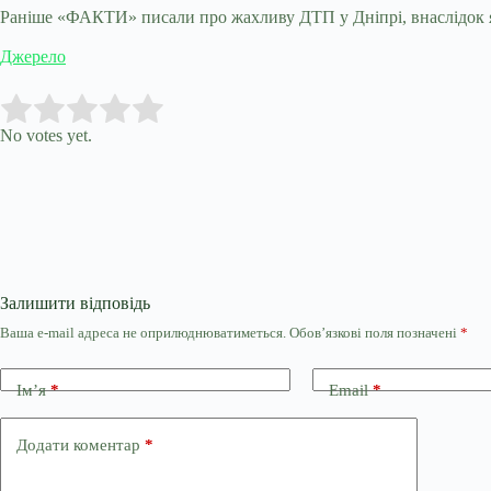
Раніше «ФАКТИ» писали про жахливу ДТП у Дніпрі, внаслідок 
Джерело
Submit Rating
Rate this item:
No votes yet.
Залишити відповідь
Ваша e-mail адреса не оприлюднюватиметься.
Обов’язкові поля позначені
*
Ім’я
*
Email
*
Додати коментар
*