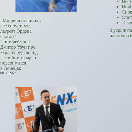
Неру
Полі
Спор
Стат
«Ми двічі починали
Теле
все спочатку»:
З усіх пит
лауреат Ордена
адресою c
святого
Пантелеймона
Дмитро Узун про
кардіохірургію під
час війни та мрію
повернутися
в Донецьк
08.08.2026