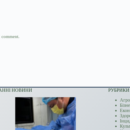
 I comment.
АННІ НОВИНИ
РУБРИКИ
Агро
Бізн
Екон
Здор
Інци
Куль