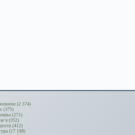
новини
(2 374)
ес
(375)
оміка
(271)
ов’я
(352)
денти
(412)
тура
(17 198)