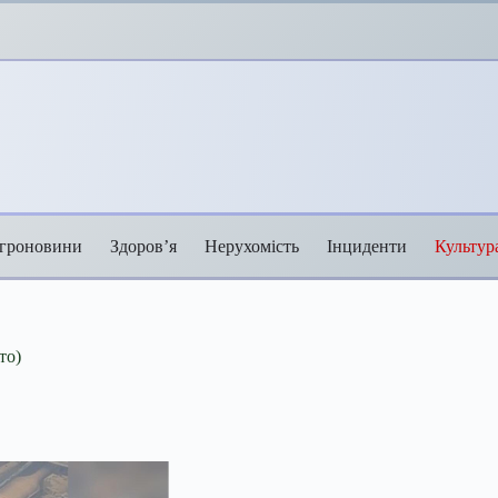
гроновини
Здоров’я
Нерухомість
Інциденти
Культур
то)