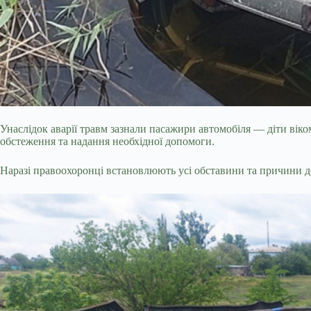
Унаслідок аварії травм зазнали пасажири автомобіля — діти віком
обстеження та надання необхідної допомоги.
Наразі правоохоронці встановлюють усі обставини та причини 