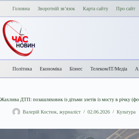
Перейти
до
Головна
Зворотній зв’язок
Карта сайту
Про сайт
вмісту
Політика
Економіка
Бізнес
Телеком/ІТ/Медіа
А
Жахлива ДТП: позашляховик із дітьми злетів із мосту в річку (фо
Валерій Костюк, журналіст
02.06.2026
Культура