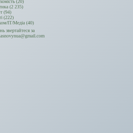
хомість
(20)
тика
(2 235)
т
(94)
ті
(222)
ком/ІТ/Медіа
(40)
ань звертайтеся за
hasnovynua@gmail.com