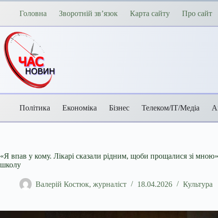
Перейти
до
Головна
Зворотній зв’язок
Карта сайту
Про сайт
вмісту
Політика
Економіка
Бізнес
Телеком/ІТ/Медіа
А
«Я впав у кому. Лікарі сказали рідним, щоби прощалися зі мною»:
школу
Валерій Костюк, журналіст
18.04.2026
Культура