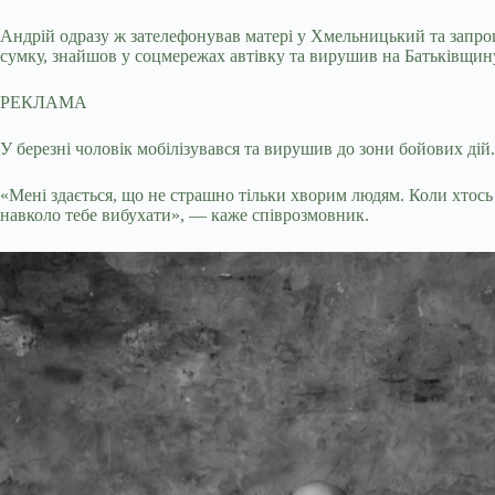
Андрій одразу ж зателефонував матері у Хмельницький та запропо
сумку, знайшов у соцмережах автівку та вирушив на Батьківщин
РЕКЛАМА
У березні чоловік мобілізувався та вирушив до зони бойових ді
«Мені здається, що не страшно тільки хворим людям. Коли хтось
навколо тебе вибухати», — каже співрозмовник.