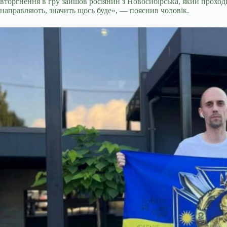
вторгнення в гру зайшов росіянин з Новосибірська, який проходи
направляють, значить щось буде», — пояснив чоловік.