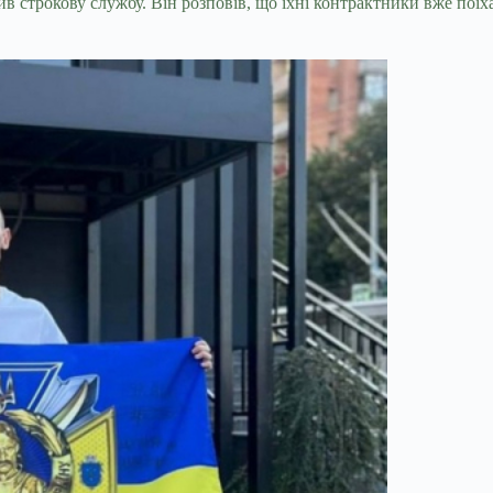
в строкову службу. Він розповів, що їхні контрактники вже поїха