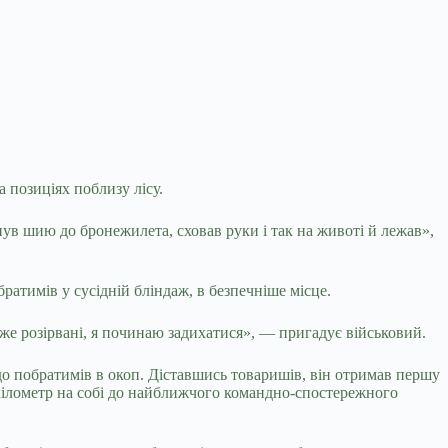
 позиціях поблизу лісу.
гнув шию до бронежилета, сховав руки і так на животі й лежав»,
ратимів у сусідній бліндаж, в безпечніше місце.
и вже розірвані, я починаю задихатися», — пригадує військовий.
 до побратимів в окоп. Діставшись товаришів, він отримав першу
 кілометр на собі до найближчого командно-спостережного