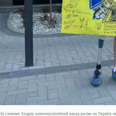
За словами Андрія, повномасштабний напад росіян на Україну н