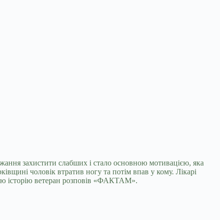
ажання захистити слабших і стало
основною мотивацією, яка
івщині чоловік втратив ногу та потім впав у кому. Лікарі
вою історію ветеран розповів «ФАКТАМ».