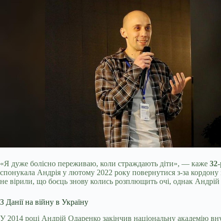
«Я дуже болісно переживаю, коли страждають діти», — каже
32
спонукала Андрія у лютому 2022 року повернутися з-за кордону в
не вірили, що боєць знову колись розплющить очі, однак Андрі
З Данії на війну в Україну
У 2014 році Андрій Одаренко закінчив національну академію вн