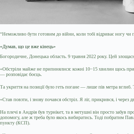
“Неможливо бути готовим до війни, коли тобі відриває ногу чи 
«Думав, що це вже кінець»
Богородичне, Донецька область. 9 травня 2022 року. Цей злощасни
«Обстріли майже не припинялися: кожні 10−15 хвилин щось приліт
— розповідає боєць.
Та укриття на позиції було геть погане — лише пів метра вглиб.
«Став повзти, і знову почався обстріл. Я ліг, прикрився, і через
На плечі в Андрія був турнікет, та в метушні він просто забув 
допомогу, але ж треба було якось вибиратись. Тоді побратим П
пункту (КСП).