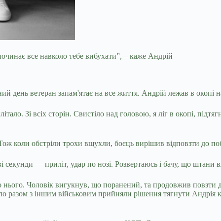
починає все навколо тебе вибухати”, – каже Андрій
й день ветеран запам'ятає на все життя. Андрій лежав в окопі на
ало. Зі всіх сторін. Свистіло над головою, я ліг в окопі, підтя
 Тож коли обстріли трохи вщухли, боєць вирішив відповзти до поб
 дві секунди — приліт, удар по нозі. Розвертаюсь і бачу, що штан
про нього. Чоловік вигукнув, що поранений, та продовжив повзти
авло разом з іншим військовим прийняли рішення тягнути Андрія