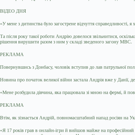
ВІДЕО ДНЯ
«У мене з дитинства було загострене відчуття справедливості, я
Та після року такої роботи Андрію довелося звільнитися, оскільк
рішення вирушити разом з ним у складі зведеного загону МВС.
РЕКЛАМА
Повернувшись з Донбасу, чоловік вступив до лав патрульної поліц
Новина про початок великої війни застала Андрія вже у Данії, д
«Мене розбудила дівчина, яка працювала зі мною на фермі, й по
РЕКЛАМА
Втім, як зізнається Андрій, повномасштабний напад росіян на Ук
«Я 17 років грав в онлайн-ігри й вийшов майже на професійний р