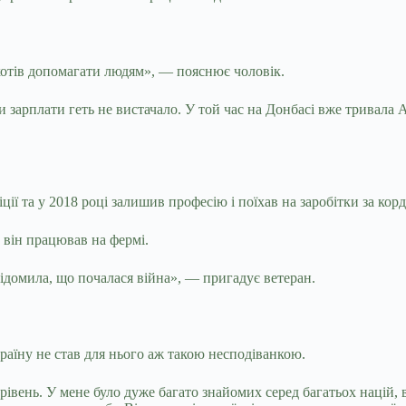
 хотів допомагати людям», — пояснює чоловік.
и зарплати геть не вистачало. У той час на Донбасі вже тривала 
ії та у 2018 році залишив професію і поїхав на заробітки за корд
е він працював на фермі.
відомила, що почалася війна», — пригадує ветеран.
раїну не став для нього аж такою несподіванкою.
івень. У мене було дуже багато знайомих серед багатьох націй, 