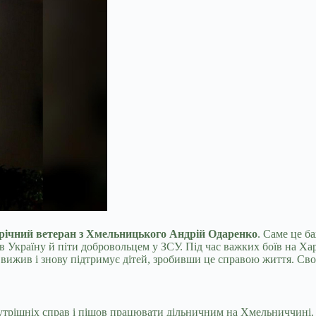
-річний ветеран з Хмельницького Андрій Одаренко
. Саме це б
 Україну й піти добровольцем у ЗСУ. Під час важких боїв на Харк
й вижив і знову підтримує дітей, зробивши це справою життя. С
утрішніх справ і пішов працювати дільничним на Хмельниччині.