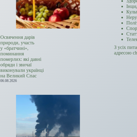
Здор
Інци
Куль
Неру
Полі
Спор
Стат
Освячення дарів
Теле
природи, участь
З усіх пит
у «братчині»,
адресою c
поминання
померлих: які давні
обряди і звичаї
виконували українці
на Великий Спас
06.08.2026