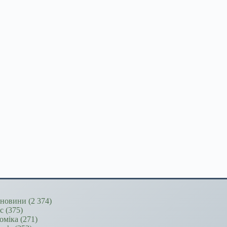
новини
(2 374)
ес
(375)
оміка
(271)