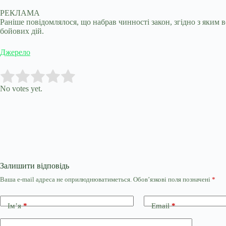
РЕКЛАМА
Раніше повідомлялося, що набрав чинності закон, згідно з яки
бойових дій.
Джерело
Submit Rating
Rate this item:
No votes yet.
Залишити відповідь
Ваша e-mail адреса не оприлюднюватиметься.
Обов’язкові поля позначені
*
Ім’я
*
Email
*