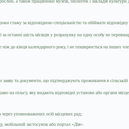
 рослин, а також працівники музеїв, бібліотек і закладів культур
и стажу за відповідною спеціальністю та обіймати відповідну 
ї за останні шість місяців у розрахунку на одну особу не перевищ
е ніж до кінця календарного року, і не поширюється на інших член
ти заяву та документи, що підтверджують проживання в сільській 
аво на пільгу, яку видають відповідні установи або органи місце
 через уповноважених осіб місцевих рад;
, мобільний застосунок або портал «Дія».