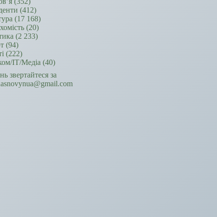
ов’я
(352)
денти
(412)
тура
(17 168)
хомість
(20)
тика
(2 233)
т
(94)
ті
(222)
ком/ІТ/Медіа
(40)
ань звертайтеся за
hasnovynua@gmail.com