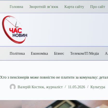
Перейти
до
Головна
Зворотній зв’язок
Карта сайту
Про сайт
вмісту
Політика
Економіка
Бізнес
Телеком/ІТ/Медіа
А
Хто з пенсіонерів може повністю не платити за комуналку: дета
Валерій Костюк, журналіст
11.05.2026
Культура