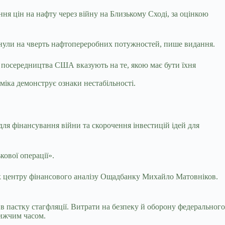
я цін на нафту через війну на Близькому Сході, за оцінкою
линули на чверть нафтопереробних потужностей, пише видання.
а посередництва США вказують на те, якою має бути їхня
міка демонструє ознаки нестабільності.
ля фінансування війни та скорочення інвестицій ідей для
ової операції».
ник центру фінансового аналізу Ощадбанку Михайло Матовніков.
 пастку стагфляції. Витрати на безпеку й оборону федерального
лижчим часом.