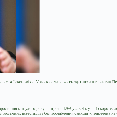
сійської економіки. У москви мало життєздатних альтернатив Пе
ростання минулого року — проти 4,9% у 2024-му — і скоротилась
 іноземних інвестицій і без послаблення санкцій «приречена на 