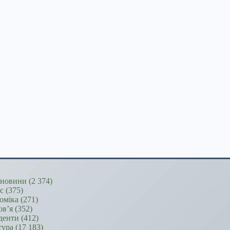
новини
(2 374)
ес
(375)
оміка
(271)
ов’я
(352)
денти
(412)
тура
(17 183)