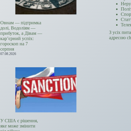
Неру
Полі
Спор
Стат
Овнам — підтримка
Теле
долі, Водоліям —
З усіх пит
прибуток, а Дівам —
адресою c
кар’єрний успіх:
гороскоп на 7
серпня
07.08.2026
У США є рішення,
яке може змінити