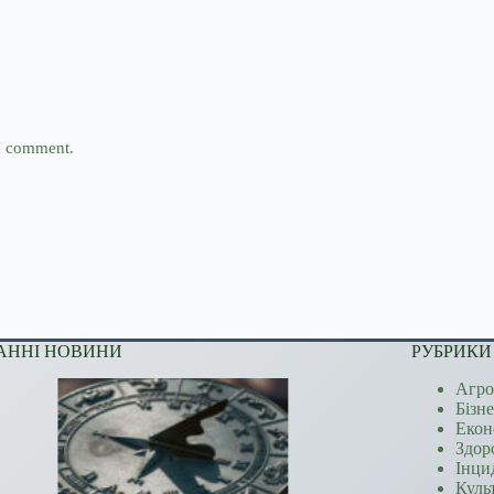
 I comment.
АННІ НОВИНИ
РУБРИКИ
Агро
Бізн
Екон
Здор
Інци
Куль