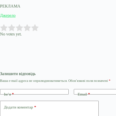
РЕКЛАМА
Джерело
Submit Rating
Rate this item:
No votes yet.
Залишити відповідь
Ваша e-mail адреса не оприлюднюватиметься.
Обов’язкові поля позначені
*
Ім’я
*
Email
*
Додати коментар
*