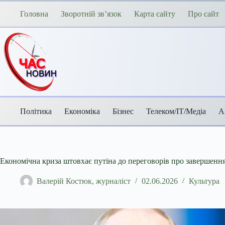
Перейти
до
Головна
Зворотній зв’язок
Карта сайту
Про сайт
вмісту
Політика
Економіка
Бізнес
Телеком/ІТ/Медіа
А
Економічна криза штовхає путіна до переговорів про завершенн
Валерій Костюк, журналіст
02.06.2026
Культура