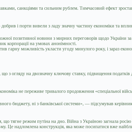
ками, санкціями та сильним рублем. Тимчасовий ефект зростанн
о добрив і порти вивели з ладу значну частину економіки та вп
 кожної позитивної новини з мирних переговорів щодо України з
ик корпорації на умовах анонімності.
ив гарну можливість укласти угоду минулого року, і зараз еконо
що з огляду на двозначну ключову ставку, підвищення податків д
ономіка не переживе тривалого продовження «спеціальної військ
авного бюджету, ні з банківської системи», — підсумував керів
о тягне режим путіна на дно. Війна з Україною загнала росію в
25-му. Це надломлена конструкція, яка може посипатися вже найб