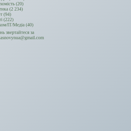
хомість
(20)
тика
(2 234)
т
(94)
ті
(222)
ком/ІТ/Медіа
(40)
ань звертайтеся за
hasnovynua@gmail.com