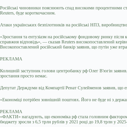
Російські чиновники пояснюють спад високими процентними став
Reuters, буде короткочасним.
Атаки українських безпілотників на російські НПЗ, виробництв
«Зростання та ентузіазм на російському фондовому ринку після
справжня відповідь», — сказав Reuters високопоставлений керівн
Високопоставлений російський банкір заявив, що путін уже втрат
РЕКЛАМА
Колишній заступник голови центробанку рф Олег В'югін заявив, 
зростання просто немає.
Депутат Держдуми від Компартії Ренат Сулейменов заявив, що ек
«Економіці потрібен зовнішній поштовх. Його не буде ні з держ
РЕКЛАМА
«ФАКТИ» нагадують, що економіка рф стала головним фактором, щ
бюджету зросли з 6,5 трлн рублів у 2021 році до 19,8 трлн у 20