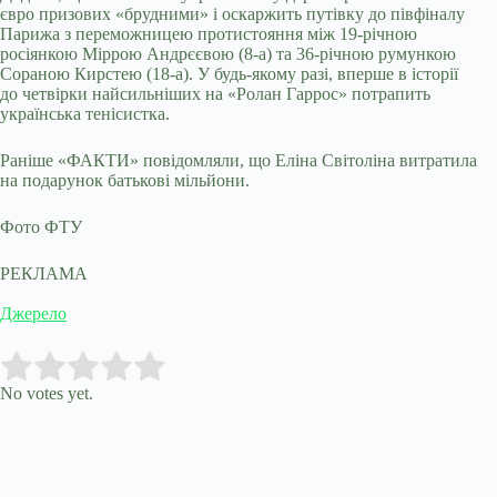
євро призових «брудними» і оскаржить путівку до півфіналу
Парижа з переможницею протистояння між 19-річною
росіянкою Міррою Андрєєвою (8-а) та 36-річною румункою
Сораною Кирстею (18-а). У будь-якому разі, вперше в історії
до четвірки найсильніших на «Ролан Гаррос» потрапить
українська тенісистка.
Раніше «ФАКТИ» повідомляли, що Еліна Світоліна витратила
на подарунок батькові мільйони.
Фото ФТУ
РЕКЛАМА
Джерело
Submit Rating
Rate this item:
No votes yet.