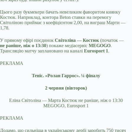
Цього разу букмекери бачать невеликим фаворитом киянку
Костюк. Наприклад, контора Beton ставки на перемогу
Світоліною приймає з коефіцієнтом 2,00, на виграш Марти —
1,78.
У прямому ефірі поєдинок
Світоліна — Костюк
(початок —
не раніше, ніж о 13:30
) покаже медіасервіс
MEGOGO
.
Трансляцію матчу заплановано на каналі
Eurosport 1
.
РЕКЛАМА
Теніс. «Ролан Гаррос». ¼ фіналу
2 червня (вівторок)
Еліна Світоліна — Марта Костюк не раніше, ніж о 13:30
MEGOGO, Eurosport 1
РЕКЛАМА
Додамо, що сильніша в українському дербі заробить 750 тисяч