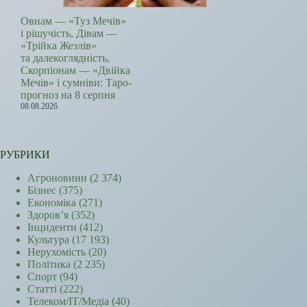
Овнам — «Туз Мечів»
і рішучість, Дівам —
«Трійка Жезлів»
та далекоглядність,
Скорпіонам — «Двійка
Мечів» і сумніви: Таро-
прогноз на 8 серпня
08.08.2026
РУБРИКИ
Агроновини
(2 374)
Бізнес
(375)
Економіка
(271)
Здоров’я
(352)
Інциденти
(412)
Культура
(17 193)
Нерухомість
(20)
Політика
(2 235)
Спорт
(94)
Статті
(222)
Телеком/ІТ/Медіа
(40)