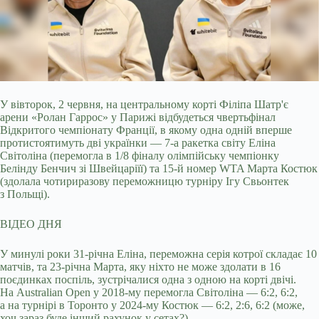
У вівторок, 2 червня, на центральному корті Філіпа Шатр'є
арени «Ролан Гаррос» у Парижі відбудеться чвертьфінал
Відкритого чемпіонату Франції, в якому
одна одній вперше
протистоятимуть дві українки — 7-а ракетка світу Еліна
Світоліна (перемогла в 1/8 фіналу олімпійську чемпіонку
Белінду Бенчич зі Швейцаріїї) та 15-й номер WTA Марта Костюк
(здолала чотириразову переможницю турніру Ігу Свьонтек
з Польщі).
ВІДЕО ДНЯ
У минулі роки 31-річна Еліна, переможна серія котрої складає 10
матчів, та 23-річна Марта, яку ніхто не може здолати в 16
поєдинках поспіль, зустрічалися одна з одною на корті двічі.
На Australian Open у 2018-му перемогла Світоліна — 6:2, 6:2,
а на турнірі в Торонто у 2024-му Костюк — 6:2, 2:6, 6:2 (може,
хоч зараз буде інший рахунок у сетах?).