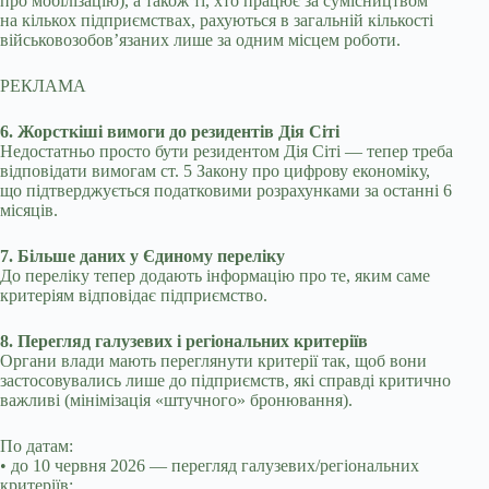
про мобілізацію), а також ті, хто працює за сумісництвом
на кількох підприємствах, рахуються в загальній кількості
військовозобов’язаних лише за одним місцем роботи.
РЕКЛАМА
6. Жорсткіші вимоги до резидентів Дія Сіті
Недостатньо просто бути резидентом Дія Сіті — тепер треба
відповідати вимогам ст. 5 Закону про цифрову економіку,
що підтверджується податковими розрахунками за останні 6
місяців.
7. Більше даних у Єдиному переліку
До переліку тепер додають інформацію про те, яким саме
критеріям відповідає підприємство.
8. Перегляд галузевих і регіональних критеріїв
Органи влади мають переглянути критерії так, щоб вони
застосовувались лише до підприємств, які справді критично
важливі (мінімізація «штучного» бронювання).
По датам:
• до 10 червня 2026 — перегляд галузевих/регіональних
критеріїв;