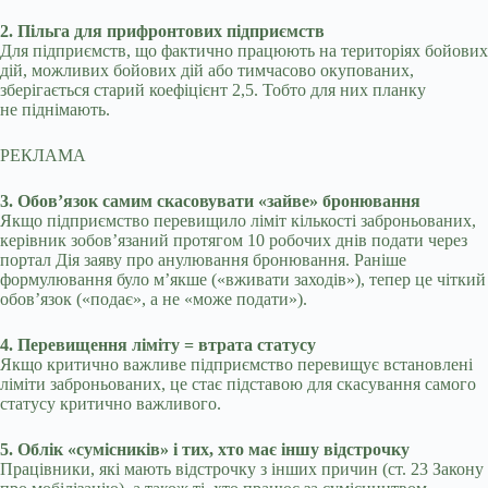
2. Пільга для прифронтових підприємств
Для підприємств, що фактично працюють на територіях бойових
дій, можливих бойових дій або тимчасово окупованих,
зберігається старий коефіцієнт 2,5. Тобто для них планку
не піднімають.
РЕКЛАМА
3. Обов’язок самим скасовувати «зайве» бронювання
Якщо підприємство перевищило ліміт кількості заброньованих,
керівник зобов’язаний протягом 10 робочих днів подати через
портал Дія заяву про анулювання бронювання. Раніше
формулювання було м’якше («вживати заходів»), тепер це чіткий
обов’язок («подає», а не «може подати»).
4. Перевищення ліміту = втрата статусу
Якщо критично важливе підприємство перевищує встановлені
ліміти заброньованих, це стає підставою для скасування самого
статусу критично важливого.
5. Облік «сумісників» і тих, хто має іншу відстрочку
Працівники, які мають відстрочку з інших причин (ст. 23 Закону