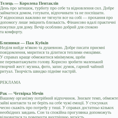
Телець — Королева Пентаклів
День про затишок, турботу про себе та відновлення сил. Добре
займатися домом, готувати, відпочивати та не поспішати.
У відносинах важливо не тягнути все на собі — прохання про
допомогу лише зміцнить близькість. Фінансово вдалі практичні
покупки для дому. Вечір особливо добрий для спокою
та комфорту.
Близнюки — Паж Кубків
Неділя вийде м'якою та душевною. Добре писати приємні
повідомлення, миритися та ділитися теплими емоціями.
У справах краще обмежитися мінімумом, щоби
не перевантажувати голову. Корисно зробити маленький
творчий жест: музика, фото, запис думок, гарний чайний
ритуал. Творчість швидко підніме настрій.
РЕКЛАМА
Рак — Четвірка Мечів
Вашому організму потрібний відпочинок. Знизьте темп, обмежте
зайві контакти та не беріть на себе чужі емоції. У стосунках
чесно скажіть про потребу у тиші. У справах достатньо кількох
необхідних завдань. Сон та спокійна прогулянка допоможуть
відновитися та повернути внутрішню легкість.