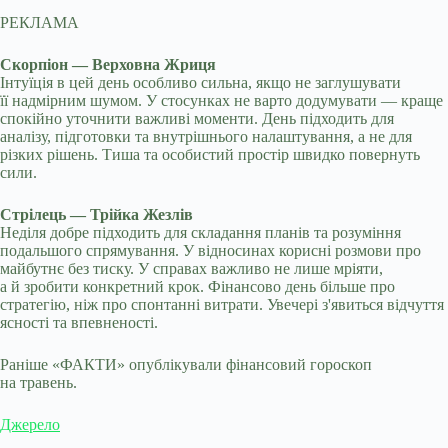
РЕКЛАМА
Скорпіон — Верховна Жриця
Інтуїція в цей день особливо сильна, якщо не заглушувати
її надмірним шумом. У стосунках не варто додумувати — краще
спокійно уточнити важливі моменти. День підходить для
аналізу, підготовки та внутрішнього налаштування, а не для
різких рішень. Тиша та особистий простір швидко повернуть
сили.
Стрілець — Трійка Жезлів
Неділя добре підходить для складання планів та розуміння
подальшого спрямування. У відносинах корисні розмови про
майбутнє без тиску. У справах важливо не лише мріяти,
а й зробити конкретний крок. Фінансово день більше про
стратегію, ніж про спонтанні витрати. Увечері з'явиться відчуття
ясності та впевненості.
Раніше «ФАКТИ» опублікували фінансовий гороскоп
на травень.
Джерело