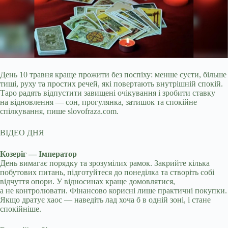
День 10 травня краще прожити без поспіху: менше суєти, більше
тиші, руху та простих речей, які повертають внутрішній спокій.
Таро радять відпустити завищені очікування і
зробити ставку
на відновлення — сон, прогулянка, затишок та спокійне
спілкування, пише slovofraza.com.
ВІДЕО ДНЯ
Козеріг — Імператор
День вимагає порядку та зрозумілих рамок. Закрийте кілька
побутових питань, підготуйтеся до понеділка та створіть собі
відчуття опори. У відносинах краще домовлятися,
а не контролювати. Фінансово корисні лише практичні покупки.
Якщо дратує хаос — наведіть лад хоча б в одній зоні, і стане
спокійніше.