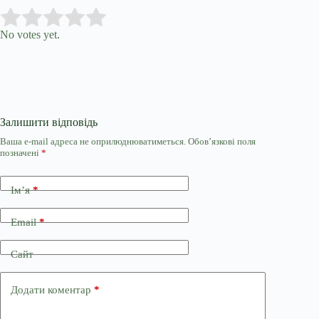
Submit Rating
Rate this item:
No votes yet.
Залишити відповідь
Ваша e-mail адреса не оприлюднюватиметься.
Обов’язкові поля
позначені
*
Ім’я
*
Email
*
Сайт
Додати коментар
*