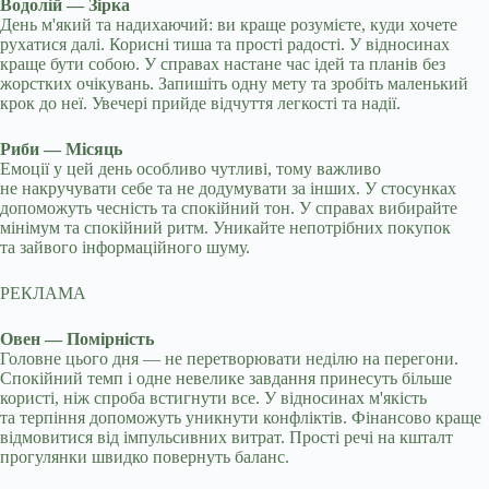
Водолій — Зірка
День м'який та надихаючий: ви краще розумієте, куди хочете
рухатися далі. Корисні тиша та прості радості. У відносинах
краще бути собою. У справах настане час ідей та планів без
жорстких очікувань. Запишіть одну мету та зробіть маленький
крок до неї. Увечері прийде відчуття легкості та надії.
Риби — Місяць
Емоції у цей день особливо чутливі, тому важливо
не накручувати себе та не додумувати за інших. У стосунках
допоможуть чесність та спокійний тон. У справах вибирайте
мінімум та спокійний ритм. Уникайте непотрібних покупок
та зайвого інформаційного шуму.
РЕКЛАМА
Овен — Помірність
Головне цього дня — не перетворювати неділю на перегони.
Спокійний темп і одне невелике завдання принесуть більше
користі, ніж спроба встигнути все. У відносинах м'якість
та терпіння допоможуть уникнути конфліктів. Фінансово краще
відмовитися від імпульсивних витрат. Прості речі на кшталт
прогулянки швидко повернуть баланс.