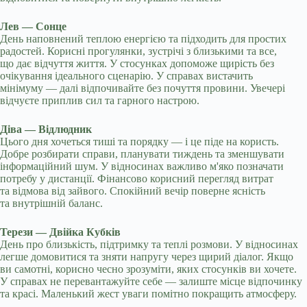
Лев — Сонце
День наповнений теплою енергією та підходить для простих
радостей. Корисні прогулянки, зустрічі з близькими та все,
що дає відчуття життя. У стосунках допоможе щирість без
очікування ідеального сценарію. У справах вистачить
мінімуму — далі відпочивайте без почуття провини. Увечері
відчуєте приплив сил та гарного настрою.
Діва — Відлюдник
Цього дня хочеться тиші та порядку — і це піде на користь.
Добре розбирати справи, планувати тиждень та зменшувати
інформаційний шум. У відносинах важливо м'яко позначати
потребу у дистанції. Фінансово корисний перегляд витрат
та відмова від зайвого. Спокійний вечір поверне ясність
та внутрішній баланс.
Терези — Двійка Кубків
День про близькість, підтримку та теплі розмови. У відносинах
легше домовитися та зняти напругу через щирий діалог. Якщо
ви самотні, корисно чесно зрозуміти, яких стосунків ви хочете.
У справах не перевантажуйте себе — залиште місце відпочинку
та красі. Маленький жест уваги помітно покращить атмосферу.