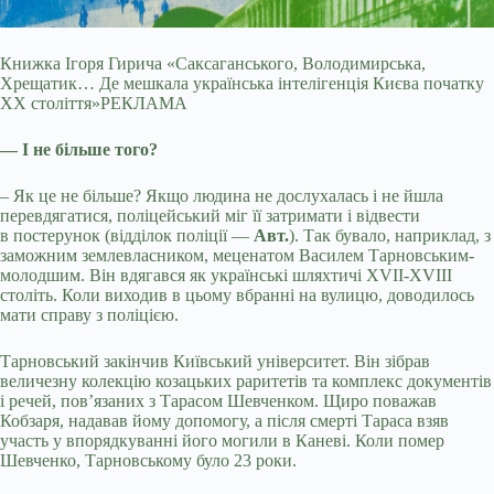
Книжка Ігоря Гирича «Саксаганського, Володимирська,
Хрещатик… Де мешкала українська інтелігенція Києва початку
ХХ століття»РЕКЛАМА
— І не більше того?
– Як це не більше? Якщо людина не дослухалась і не йшла
перевдягатися, поліцейський міг її затримати і відвести
в постерунок (відділок поліції —
Авт.
). Так бувало, наприклад, з
заможним землевласником, меценатом Василем Тарновським-
молодшим. Він вдягався як українські шляхтичі XVII-XVIII
століть. Коли виходив в цьому вбранні на вулицю, доводилось
мати справу з поліцією.
Тарновський закінчив Київський університет. Він зібрав
величезну колекцію козацьких раритетів та комплекс документів
і речей, пов’язаних з Тарасом Шевченком. Щиро поважав
Кобзаря, надавав йому допомогу, а після смерті Тараса взяв
участь у впорядкуванні його могили в Каневі. Коли помер
Шевченко, Тарновському було 23 роки.