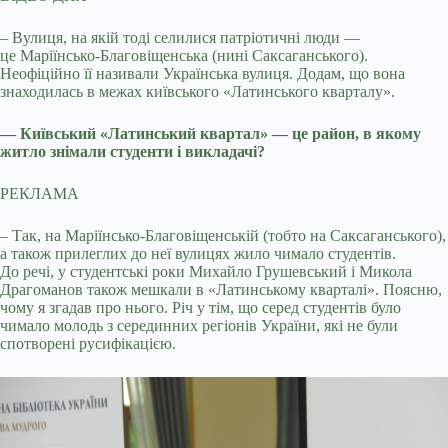
– Вулиця, на якій тоді селилися патріотичні люди —
це Маріїнсько-Благовіщенська (нині Саксаганського).
Неофіційно її називали Українська вулиця. Додам, що вона
знаходилась в межах київського «Латинського кварталу».
— Київський «Латинський квартал» — це район, в якому
житло знімали студенти і викладачі?
РЕКЛАМА
– Так, на Маріїнсько-Благовіщенській (тобто на Саксаганського),
а також прилеглих до неї вулицях жило чимало студентів.
До речі, у студентські роки Михайло Грушевський і Микола
Драгоманов також мешкали в «Латинському кварталі». Поясню,
чому я згадав про нього. Річ у тім, що серед студентів було
чимало молодь з серединних регіонів України, які не були
спотворені русифікацією.