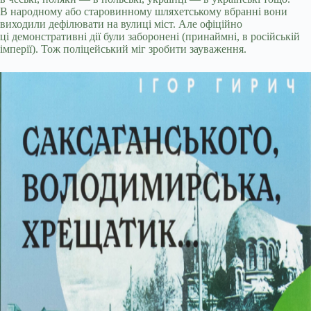
В народному або старовинному шляхетському вбранні вони
виходили дефілювати на вулиці міст. Але офіційно
ці демонстративні дії були заборонені (принаймні, в російській
імперії). Тож поліцейський міг зробити зауваження.