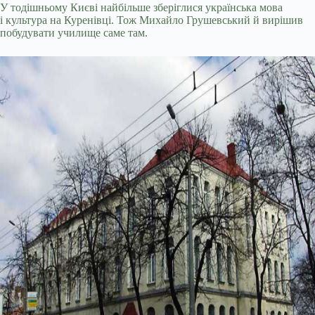
У тодішньому Києві найбільше зберіглися українська мова
і культура на Куренівці. Тож Михайло Грушевський й вирішив
побудувати училище саме там.