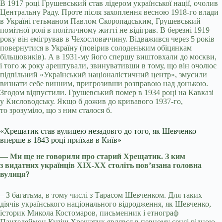
В 1917 році Грушевський став лідером української нації, очолив
Центральну Раду. Проте після захоплення весною 1918-го влади
в Україні гетьманом Павлом Скоропадським, Грушевський
помітної ролі в політичному житті не відіграв. В березні 1919
року він емігрував в Чехословаччину. Відважився через 5 років
повернутися в Україну (повірив солоденьким обіцянкам
більшовиків). А в 1931-му його спершу виштовхали до москви,
і того ж року арештували, звинувативши в тому, що він очолює
підпільний «Український націоналістичний центр», змусили
визнати себе винним, пригрозивши розправою над донькою.
Згодом відпустили. Грушевський помер в 1934 році на Кавказі
у Кисловодську. Якщо б дожив до кривавого 1937-го,
то зрозуміло, що з ним сталося б.
«Хрещатик став вулицею незадовго до того, як Шевченко
вперше в 1843 році приїхав в Київ»
— Ми ще не говорили про старий Хрещатик. З ким
з видатних українців ХІХ-ХХ століть пов’язана головна
вулиця?
– З багатьма, в тому числі з Тарасом Шевченком. Для таких
діячів українського національного відродження, як Шевченко,
історик Микола Костомаров, письменник і етнограф
Пантелеймон Куліш Хрещатик являвся в певному сенсі рідною