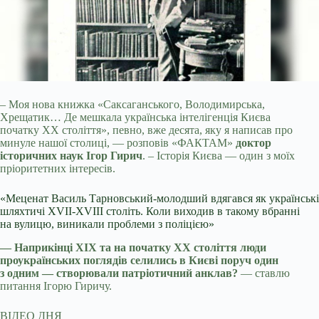
– Моя нова книжка «Саксаганського, Володимирська,
Хрещатик… Де мешкала українська інтелігенція Києва
початку ХХ століття», певно, вже десята, яку я
написав про
минуле нашої столиці, — розповів «ФАКТАМ»
доктор
історичних наук Ігор Гирич
. – Історія Києва — один з моїх
пріоритетних інтересів.
«Меценат Василь Тарновський-молодший вдягався як українські
шляхтичі XVII-XVIII століть. Коли виходив в такому вбранні
на вулицю, виникали проблеми з поліцією»
— Наприкінці ХІХ та на початку ХХ століття люди
проукраїнських поглядів селились в Києві поруч один
з одним — створювали патріотичний анклав?
— ставлю
питання Ігорю Гиричу.
ВІДЕО ДНЯ