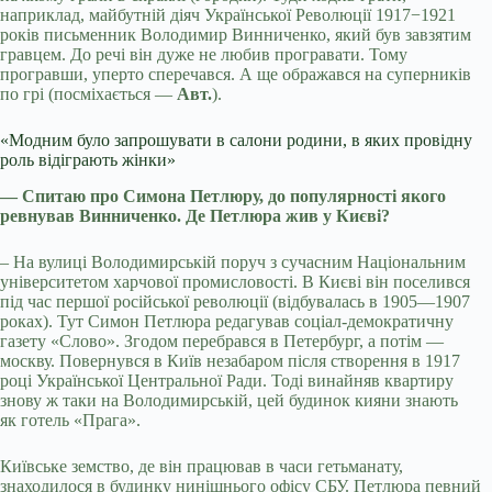
наприклад, майбутній діяч Української Революції 1917−1921
років письменник Володимир Винниченко, який був завзятим
гравцем. До речі він дуже не любив програвати. Тому
програвши, уперто сперечався. А ще ображався на суперників
по грі (посміхається —
Авт.
).
«Модним було запрошувати в салони родини, в яких провідну
роль відіграють жінки»
— Спитаю про Симона Петлюру, до популярності якого
ревнував Винниченко. Де Петлюра жив у Києві?
– На вулиці Володимирській поруч з сучасним Національним
університетом харчової промисловості. В Києві він поселився
під час першої російської революції (відбувалась в 1905—1907
роках). Тут Симон Петлюра редагував соціал-демократичну
газету «Слово». Згодом перебрався в Петербург, а потім —
москву. Повернувся в Київ незабаром після створення в 1917
році Української Центральної Ради. Тоді винайняв квартиру
знову ж таки на Володимирській, цей будинок кияни знають
як готель «Прага».
Київське земство, де він працював в часи гетьманату,
знаходилося в будинку нинішнього офісу СБУ. Петлюра певний