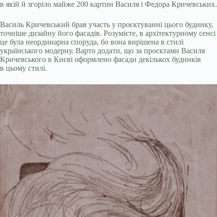
в якій й згоріло майже 200 картин Василя і Федора Кричевських.
Василь Кричевський брав участь у проєктуванні цього будинку,
точніше дизайну його фасадів. Розумієте, в архітектурному сенсі
це була неординарна споруда, бо вона вирішена в стилі
українського модерну. Варто додати, що за проєктами Василя
Кричевського в Києві оформлено фасади декількох будинків
в цьому стилі.