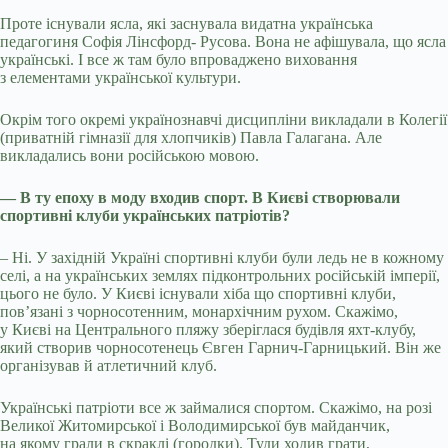
Проте існували ясла, які заснувала видатна українська
педагогиня Софія Лінсфорд- Русова. Вона не афішувала, що ясла
українські. І все ж там було впроваджено виховання
з елементами української культури.
Окрім того окремі українознавчі дисципліни викладали в Колегії
(приватній гімназії для хлопчиків) Павла Галагана. Але
викладались вони російською мовою.
— В ту епоху в моду входив спорт. В Києві створювали
спортивні клуби українських патріотів?
– Ні. У західній Україні спортивні клуби були ледь не в кожному
селі, а на українських землях підконтрольних російській імперії,
цього не було. У Києві існували хіба що спортивні клуби,
пов’язані з чорносотенним, монархічним рухом. Скажімо,
у Києві на Центрального пляжу зберіглася будівля яхт-клубу,
який створив чорносотенець Євген Гарнич-Гарницький. Він же
організував й атлетичний клуб.
Українські патріоти все ж займалися спортом. Скажімо, на розі
Великої Житомирської і Володимирської був майданчик,
на якому грали в скраклі (городки). Туди ходив грати,