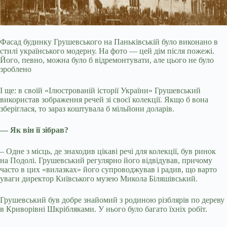
Фасад будинку Грушевського на Паньківській було виконано в
стилі українського модерну. На фото — цей дім після пожежі.
Його, певно, можна було б відремонтувати, але цього не було
зроблено
І ще: в своїй «Ілюстрованій історії України» Грушевський
використав зображення речей зі своєї колекції. Якщо б вона
зберіглася, то зараз коштувала б мільйони доларів.
— Як він її зібрав?
– Одне з місць, де знаходив цікаві речі для колекції, був ринок
на Подолі. Грушевський регулярно його відвідував, причому
часто в цих «вилазках» його супроводжував і радив, що варто
уваги директор Київського музею Микола Біляшівський.
Грушевський був добре знайомий з родиною різблярів по дереву
в Криворівні Шкрібляками. У нього було багато їхніх робіт.