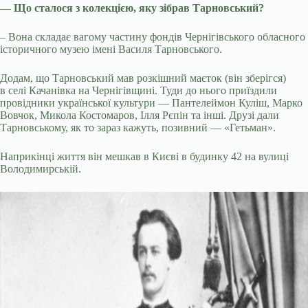
— Що сталося з колекцією, яку зібрав Тарновський?
– Вона складає вагому частину фондів Чернігівського обласного
історичного музею імені Василя Тарновського.
Додам, що Тарновський мав розкішний маєток (він зберігся)
в селі Качанівка на Чернігівщині. Туди до нього приїздили
провідники української культури — Пантелеймон Куліш, Марко
Вовчок, Микола Костомаров, Ілля Рєпін та інші. Друзі дали
Тарновському, як то зараз кажуть, позивний — «Гетьман».
Наприкінці життя він мешкав в Києві в будинку 42 на вулиці
Володимирській.