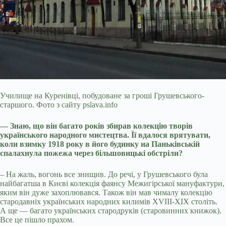
Училище на Куренівці, побудоване за гроші Грушевського-
старшого. Фото з сайту pslava.info
— Знаю, що він багато років збирав колекцію творів
українського народного мистецтва. Її вдалося врятувати,
коли взимку 1918 року в його будинку на Паньківській
спалахнула пожежа через більшовицькі обстріли?
– На жаль, вогонь все знищив. До речі, у Грушевського була
найбагатша в Києві колекція фаянсу Межигірської мануфактури,
яким він дуже захоплювався. Також він мав чималу колекцію
стародавніх українських народних килимів XVIII-XIX століть.
А ще — багато українських стародруків (старовинних книжок).
Все це пішло прахом.