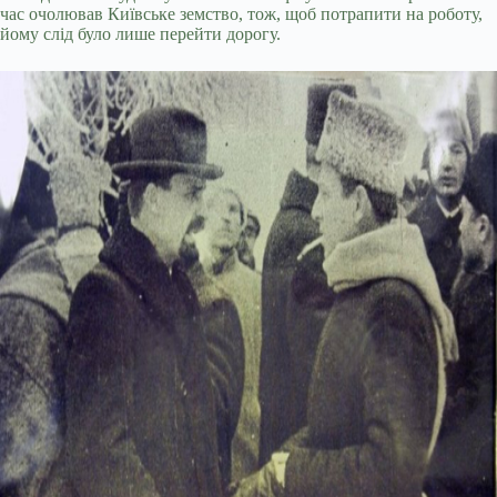
час очолював Київське земство, тож, щоб потрапити на роботу,
йому слід було лише перейти дорогу.