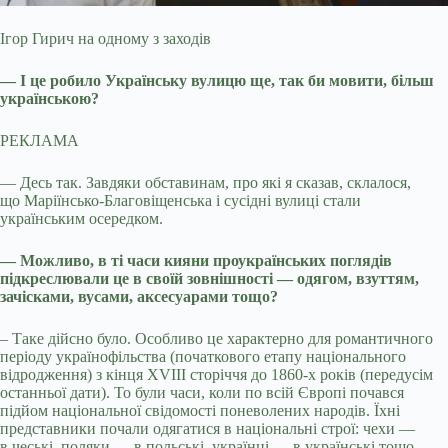
Ігор Гирич на одному з заходів
— І це робило Українську вулицю ще, так би мовити, більш
українською?
РЕКЛАМА
— Десь так. Завдяки обставинам, про які я сказав, склалося,
що Маріїнсько-Благовіщенська і сусідні вулиці стали
українським осередком.
— Можливо, в ті часи кияни проукраїнських поглядів
підкреслювали це в своїй зовнішності — одягом, взуттям,
зачісками, вусами, аксесуарами тощо?
– Таке дійсно було. Особливо це характерно для романтичного
періоду українофільства (початкового етапу національного
відродження) з кінця XVIII сторіччя до 1860-х років (передусім
останньої дати). То були часи, коли по всій Європі почався
підйом національної свідомості поневолених народів. Їхні
представники почали одягатися в національні строї: чехи —
в чеські, поляки — в польські, українці — в українські тощо.