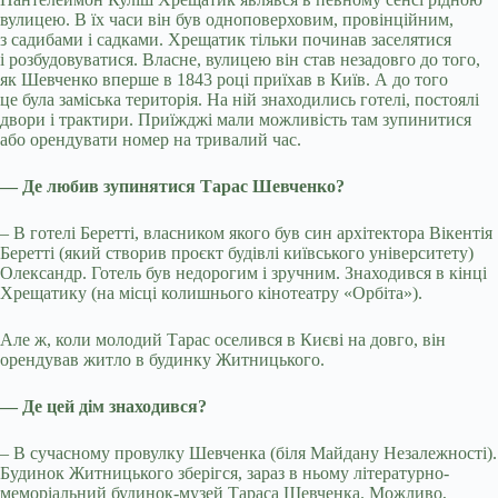
вулицею. В їх часи він був одноповерховим, провінційним,
з садибами і садками. Хрещатик тільки починав заселятися
і розбудовуватися. Власне, вулицею він став незадовго до того,
як Шевченко вперше в 1843 році приїхав в Київ. А до того
це була заміська територія. На ній знаходились готелі, постоялі
двори і трактири. Приїжджі мали можливість там зупинитися
або орендувати номер на тривалий час.
— Де любив зупинятися Тарас Шевченко?
– В готелі Беретті, власником якого був син архітектора Вікентія
Беретті (який створив проєкт будівлі київського університету)
Олександр. Готель був недорогим і зручним. Знаходився в кінці
Хрещатику (на місці колишнього кінотеатру «Орбіта»).
Але ж, коли молодий Тарас оселився в Києві на довго, він
орендував житло в будинку Житницького.
— Де цей дім знаходився?
– В сучасному провулку Шевченка (біля Майдану Незалежності).
Будинок Житницького зберігся, зараз в ньому літературно-
меморіальний будинок-музей Тараса Шевченка. Можливо,