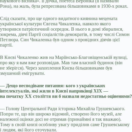
наукового вісника». Її дочка, поетеса Вероніка (її називали
Рона), на жаль, була репресована більшовиками в 1930-х роках.
Слід сказати, про ще одного видатного киянина мецената
української культури Євгена Чикаленка, навколо якого
утворився патріотичний осередок. В нього в домі збиралися,
зокрема, діячі Партії соціалістів-демократів, в тому числі Симон
Петлюра. Син Чикаленка був одним з провідних діячів цієї
партії.
В Києві Чикаленко жив на Маріїнсько-Благовіщенській вулиці,
про яку я вам вже розповідав. Мав там власний будинок (він
не зберігся). Через захоплення Києва більшовиками був
змушений емігрувати.
— Дещо несподіване питання: кого з українських
інтелектуалів, які жили в Києві наприкінці ХІХ —
на початку ХХ століття ви б назвали недостатньо оціненими?
— Голову Центральної Ради історика Михайла Грушевського.
Попри те, що він широко відомий, створено його музей, але
належної оцінки досі не отримав (принаймні я так вважаю).
Тому в своїй книзі особливу увагу приділив саме Грушевському
і людям, які його оточували.