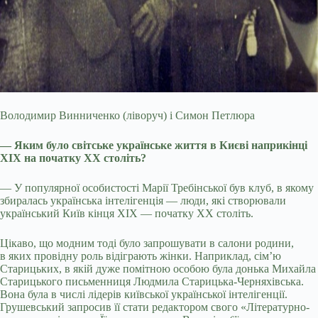
Володимир Винниченко (ліворуч) і Симон Петлюра
— Яким було світське українське життя в Києві наприкінці
ХІХ на початку ХХ століть?
— У популярної особистості Марії Требінської був клуб, в якому
збиралась українська інтелігенція — люди, які створювали
український Київ кінця ХІХ — початку ХХ століть.
Цікаво, що модним тоді було запрошувати в салони родини,
в яких провідну роль відіграють жінки. Наприклад, сім’ю
Старицьких, в якій дуже помітною особою була донька Михайла
Старицького письменниця Людмила Старицька-Черняхівська.
Вона була в числі лідерів київської української інтелігенції.
Грушевський запросив її стати редактором свого «Літературно-