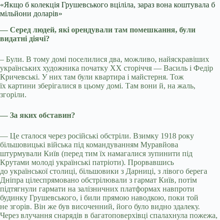
«Якщо б колекція Грушевського вціліла, зараз вона коштувала б
мільйони доларів»
— Серед людей, які орендували там помешкання, були
видатні діячі?
– Були. В тому домі поселилися два, можливо, найяскравіших
українських художника початку ХХ сторіччя — Василь і Федір
Кричевські. У них там були квартира і майстерня. Тож
їх картини зберігалися в цьому домі. Там вони й, на жаль,
згоріли.
— За яких обставин?
— Це сталося через російські обстріли. Взимку 1918 року
більшовицькі війська під командуванням Муравйова
штурмували Київ (перед тим їх намагалися зупинити під
Крутами молоді українські патріоти). Прорвавшись
до української столиці, більшовики з Дарниці, з лівого берега
Дніпра цілеспрямовано обстрілювали з гармат Київ, потім
підтягнули гармати на залізничних платформах навпроти
будинку Грушевського, і били прямою наводкою, поки той
не згорів. Він же був височенний, його було видно здалеку.
Через влучання снарядів в багатоповерхівці спалахнула пожежа,