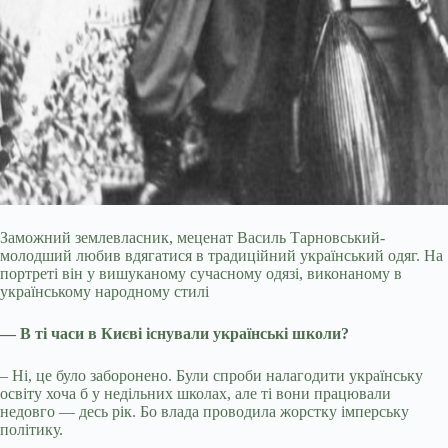
Заможний землевласник, меценат Василь Тарновський-
молодший любив вдягатися в традиційний український одяг. На
портреті він у вишуканому сучасному одязі, виконаному в
українському народному стилі
— В ті часи в Києві існували українські школи?
– Ні, це було заборонено. Були спроби налагодити українську
освіту хоча б у недільних школах, але ті вони працювали
недовго — десь рік. Бо влада проводила жорстку імперську
політику.