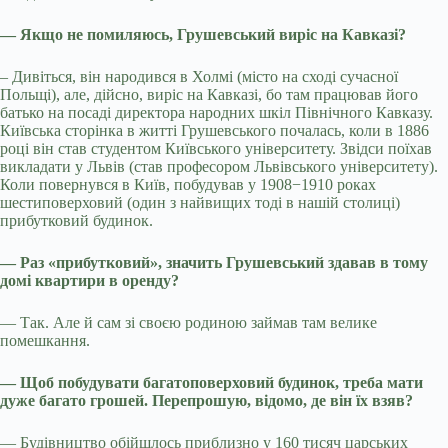
— Якщо не помиляюсь, Грушевський виріс на Кавказі?
– Дивіться, він народився в Холмі (місто на сході сучасної
Польщі), але, дійсно, виріс на Кавказі, бо там працював його
батько на посаді директора народних шкіл Північного Кавказу.
Київська сторінка в житті Грушевського почалась, коли в 1886
році він став студентом Київського університету. Звідси поїхав
викладати у Львів (став професором Львівського університету).
Коли повернувся в Київ, побудував у 1908−1910 роках
шестиповерховий (один з найвищих тоді в нашій столиці)
прибутковий будинок.
— Раз «прибутковий», значить Грушевський здавав в тому
домі квартири в оренду?
— Так. Але й сам зі своєю родиною займав там велике
помешкання.
— Щоб побудувати багатоповерховий будинок, треба мати
дуже багато грошей. Перепрошую, відомо, де він їх взяв?
— Будівництво обійшлось приблизно у 160 тисяч царських