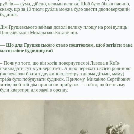
рублів — сума, дійсно, вельми велика. Щоб було більш наочно,
скажу, що за 10 тисяч рублів можна було звести двоповерховий
будинок.
Дім Грушевського займав доволі велику площу на розі вулиць
Паньківської і Микільсько-Ботанічної.
— Що для Грушевського стало поштовхом, щоб затіяти таке
масштабне будівництво?
– Почну з того, що він хотів повернутися зі Львова в Київ
і викладати тут в університеті. А щоб переїхати всією родиною
(включаючи брата з дружиною, сестру з двома дітьми, маму)
треба було побудувати будинок. Причому, Михайло Сергійович
хотів, щоб той дім приносив прибуток — тобто, щоб в ньому
були квартири для здачі в оренду.