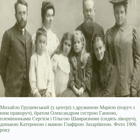
Михайло Грушевський (у центрі) з дружиною Марією (поруч з
ним праворуч), братом Олександром сестрою Ганною,
племінниками Сергієм і Ольгою Шамраєвими (сидять ліворуч),
донькою Катериною і мамою Глафірою Захаріївною. Фото 1906
року