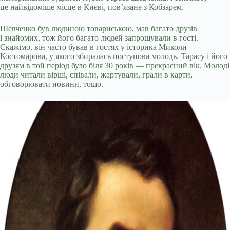
це найвідоміше місце в Києві, пов’язане з Кобзарем.
Шевченко був людиною товариською, мав багато друзів
і знайомих, тож його багато людей запрошували в гості.
Скажімо, він часто бував в гостях у історика Миколи
Костомарова, у якого збиралась поступова молодь. Тарасу і його
друзям в той період було біля 30 років — прекрасний вік. Молоді
люди читали вірші, співали, жартували, грали в карти,
обговорювати новини, тощо.