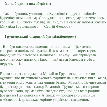
— Хоча б один з них зберігся?
– Так — будинок училища на Куренівці (поруч з нинішнім
Куренівським ринком). Спорудження цього дому оплачувалось
грошима (100 тисяч рублів), які виділив в своєму заповіті батько
Михайла Грушевського — Сергій Федорович.
— Грушевський-старший був мільйонером?
– Він був високопоставленим чиновником — фактично
генералом цивільної служби. Я ж вам казав — директором
народних шкіл всього Північного Кавказу. Тож отримував
доволі високу платню. Плюс — займався бізнесом в сфері
нерухомості.
Ви питали, з яких джерел Михайло Грушевський оплатив
будівництво шестиповерхового будинку на Паньківській? Так от,
в значній мірі з коштів, які лишив батько. Михайло Грушевський
був розпорядником спадку. В заповіті Грушевського-старшого
було записано, що має бути зведено будинок для всієї родини
(це дім на Паньківській). А також — побудовано училище
в місцевості, де мешкає корінне українське населення.