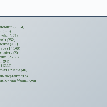
новини
(2 374)
ес
(375)
оміка
(271)
ов’я
(352)
денти
(412)
тура
(17 168)
хомість
(20)
тика
(2 233)
т
(94)
ті
(222)
ком/ІТ/Медіа
(40)
ань звертайтеся за
hasnovynua@gmail.com