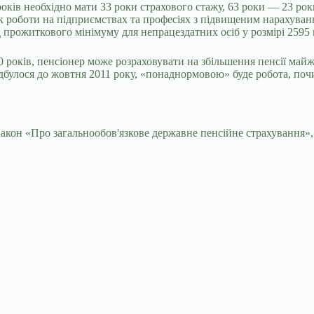
років необхідно мати 33 роки страхового стажу, 63 роки — 23 рок
к роботи на підприємствах та професіях з підвищеним нарахуванн
д прожиткового мінімуму для непрацездатних осіб у розмірі 2595 
30 років, пенсіонер може розраховувати на збільшення пенсії ма
улося до жовтня 2011 року, «понаднормовою» буде робота, почина
кон «Про загальнообов'язкове державне пенсійне страхування», 