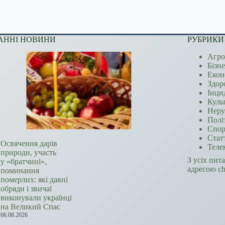
АННІ НОВИНИ
РУБРИКИ
Агро
Бізн
Екон
Здор
Інци
Куль
Неру
Полі
Спор
Стат
Освячення дарів
Теле
природи, участь
З усіх пит
у «братчині»,
адресою c
поминання
померлих: які давні
обряди і звичаї
виконували українці
на Великий Спас
06.08.2026