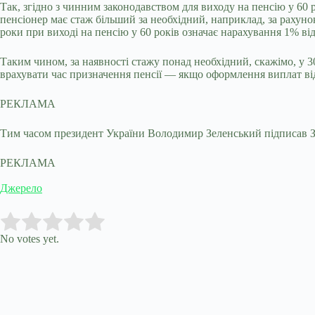
Так, згідно з чинним законодавством для виходу на пенсію у 60 
пенсіонер має стаж більший за необхідний, наприклад, за рахуно
роки при виході на пенсію у 60 років означає нарахування 1% ві
Таким чином, за наявності стажу понад необхідний, скажімо, у 
врахувати час призначення пенсії — якщо оформлення виплат відб
РЕКЛАМА
Тим часом президент України Володимир Зеленський підписав За
РЕКЛАМА
Джерело
Submit Rating
Rate this item:
No votes yet.