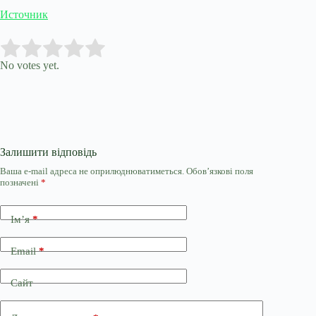
Источник
Submit Rating
Rate this item:
No votes yet.
Залишити відповідь
Ваша e-mail адреса не оприлюднюватиметься.
Обов’язкові поля
позначені
*
Ім’я
*
Email
*
Сайт