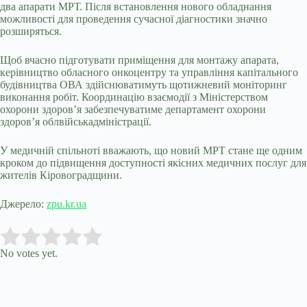
два апарати МРТ. Після встановлення нового обладнання
можливості для проведення сучасної діагностики значно
розширяться.
Щоб вчасно підготувати приміщення для монтажу апарата,
керівництво обласного онкоцентру та управління капітального
будівництва ОВА здійснюватимуть щотижневий моніторинг
виконання робіт. Координацію взаємодії з Міністерством
охорони здоров’я забезпечуватиме департамент охорони
здоров’я облвійськадміністрації.
У медичній спільноті вважають, що новий МРТ стане ще одним
кроком до підвищення доступності якісних медичних послуг для
жителів Кіровоградщини.
Джерело:
zpu.kr.ua
Submit Rating
Rate this item:
No votes yet.