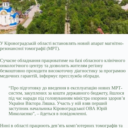
У Кіровоградській області встановлять новий апарат магнітно-
резонансної томографії (МРТ).
Сучасне обладнання працюватиме на базі обласного клінічного
онкологічного центру та дозволить жителям регіону
безкоштовно проходити високоточну діагностику за програмою
медичних гарантій, інформує пресслужба облради.
“Про підготовку до введення в експлуатацію нових МРТ-
систем, закуплених за кошти державного бюджету, йшлося
під час наради під головуванням міністра охорони здоров’я
України Віктора Ляшка.
Участь у ній взяв перший
заступник начальника Кіровоградської ОВА Юрій
Миколаєнко”, – йдеться в повідомленні.
Нині в області працюють дев’ять комп’ютерних томографів та