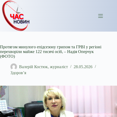
Перейти
до
вмісту
Протягом минулого епідсезону грипом та ГРВІ у регіоні
перехворіли майже 122 тисячі осіб, – Надія Оперчук
(ФОТО)
Валерій Костюк, журналіст
28.05.2026
Здоров’я