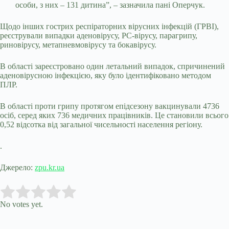
особи, з них – 131 дитина”, – зазначила пані Оперчук.
Щодо інших гострих респіраторних вірусних інфекцій (ГРВІ),
реєстрували випадки аденовірусу, РС-вірусу, парагрипу,
риновірусу, метапневмовірусу та бокавірусу.
В області зареєстровано один летальний випадок, спричинений
аденовірусною інфекцією, яку було ідентифіковано методом
ПЛР.
В області проти грипу протягом епідсезону вакцинували 4736
осіб, серед яких 736 медичних працівників. Це становили всього
0,52 відсотка від загальної чисельності населення регіону.
.
Джерело:
zpu.kr.ua
Submit Rating
Rate this item:
No votes yet.