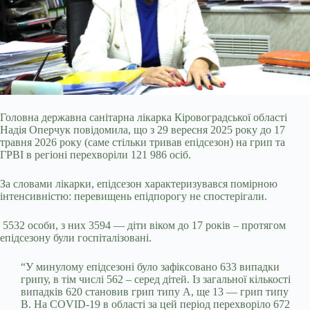
Головна державна санітарна лікарка Кіровоградської області
Надія Оперчук повідомила, що з 29 вересня 2025 року до 17
травня 2026 року (саме стільки тривав епідсезон) на грип та
ГРВІ в регіоні перехворіли 121 986 осіб.
За словами лікарки, епідсезон характеризувався помірною
інтенсивністю: перевищень епідпорогу не спостерігали.
5532 особи, з них 3594 — діти віком до 17 років – протягом
епідсезону були госпіталізовані.
“У минулому епідсезоні було зафіксовано 633 випадки
грипу, в тім числі 562 –
серед дітей. Із загальної кількості
випадків 620 становив грип типу А, ще 13 — грип типу
В. На COVID-19 в області за цей період перехворіло 672