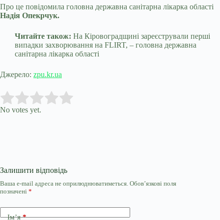
Про це повідомила головна державна санітарна лікарка області
Надія Опекрчук.
Читайте також:
На Кіровоградщині
зареєстрували перші
випадки захворювання на FLІRT, – головна державна
санітарна лікарка області
Джерело:
zpu.kr.ua
Submit Rating
Rate this item:
No votes yet.
Залишити відповідь
Ваша e-mail адреса не оприлюднюватиметься.
Обов’язкові поля
позначені
*
Ім’я
*