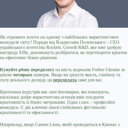
Як отримати золото на одному з найбільших маркетингових
конкурсів світу? Поради від Владислава Полонського – СЕО
українського агентства Rockets. Growth R&D, яке вже
здобуло
нагороду Effie, допоможуть розібратися, як перетворити креатив
на ефективне бізнес-рішення.
Купуйте річну передплату
на шість журналів Forbes Ukraine за
ціною
чотирьох
номерів. Якщо ви цінуєте якість, глибину та
силу реального досвіду, ця
передплата
саме для вас.
Креативна індустрія має свої бенчмарки, які показують,
наскільки добре маркетингова агенція вміє поєднати
креативність із бізнес-метриками. Одна з них – професійні
конкурси. Є дві ключові хвилі глобальних фестивалів:
креативності та ефективності.
Наприклад, якщо Cannes Lions, який проводиться в Каннах з