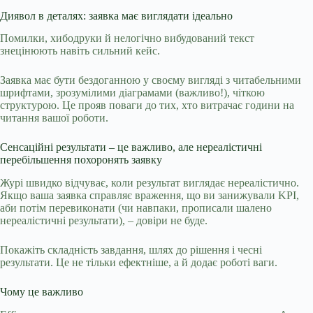
Диявол в деталях: заявка має виглядати ідеально
Помилки, хибодруки й нелогічно вибудований текст
знецінюють навіть сильний кейс.
Заявка має бути бездоганною у своєму вигляді з читабельними
шрифтами, зрозумілими діаграмами (важливо!), чіткою
структурою. Це прояв поваги до тих, хто витрачає години на
читання вашої роботи.
Сенсаційні результати – це важливо, але нереалістичні
перебільшення похоронять заявку
Журі швидко відчуває, коли результат виглядає нереалістично.
Якщо ваша заявка справляє враження, що ви занижували KPI,
аби потім перевиконати (чи навпаки, прописали шалено
нереалістичні результати), – довіри не буде.
Покажіть складність завдання, шлях до рішення і чесні
результати. Це не тільки ефектніше, а й додає роботі ваги.
Чому це важливо