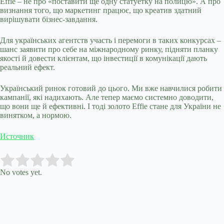
Effie – не про «поставити ще одну статуетку на полицю». А про
визнання того, що маркетинг працює, що креатив здатний
вирішувати бізнес-завдання.
Для українських агентств участь і перемоги в таких конкурсах –
шанс заявити про себе на міжнародному ринку, підняти планку
якості й довести клієнтам, що інвестиції в комунікації дають
реальний ефект.
Український ринок готовий до цього. Ми вже навчилися робити
кампанії, які надихають. Але тепер маємо системно доводити,
що вони ще й ефективні. І тоді золото Effie стане для України не
винятком, а нормою.
Источник
Submit Rating
Rate this item:
No votes yet.