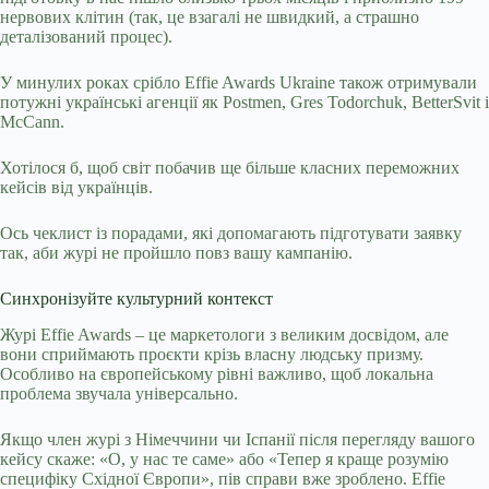
нервових клітин (так, це взагалі не швидкий, а страшно
деталізований процес).
У минулих роках срібло Effie Awards Ukraine також отримували
потужні українські агенції як Postmen, Gres Todorchuk, BetterSvit і
McCann.
Хотілося б, щоб світ побачив ще більше класних переможних
кейсів від українців.
Ось чеклист із порадами, які допомагають підготувати заявку
так, аби журі не пройшло повз вашу кампанію.
Синхронізуйте культурний контекст
Журі Effie Awards – це маркетологи з великим досвідом, але
вони сприймають проєкти крізь власну людську призму.
Особливо на європейському рівні важливо, щоб локальна
проблема звучала універсально.
Якщо член журі з Німеччини чи Іспанії після перегляду вашого
кейсу скаже: «О, у нас те саме» або «Тепер я краще розумію
специфіку Східної Європи», пів справи вже зроблено. Effie