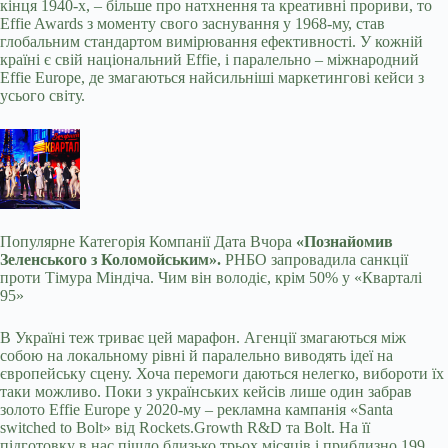
кінця 1940-х, – більше про натхнення та креативні прориви, то
Effie Awards з моменту свого заснування у 1968-му, став
глобальним стандартом вимірювання ефективності. У кожній
країні є свій
національний Effie
, і паралельно –
міжнародний
Effie Europe, де змагаються найсильніші маркетингові кейси з
усього світу.
Популярне
Категорія Компанії Дата Вчора
«Познайомив
Зеленського з Коломойським».
РНБО запровадила санкції
проти Тімура Міндіча. Чим він володіє, крім 50% у «Кварталі
95»
В Україні теж триває цей марафон. Агенції змагаються між
собою на локальному рівні й паралельно виводять ідеї на
європейську сцену. Хоча перемоги даються нелегко, вибороти їх
таки можливо. Поки з українських кейсів лише один забрав
золото Effie Europe у 2020-му – рекламна кампанія
«Santa
switched to Bolt»
від Rockets.Growth R&D та Bolt. На її
підготовку в нас пішло близько трьох місяців і приблизно 199