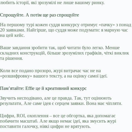
любить історії, які зрозумілі не лише вашому ринку.
Спрощуйте. А потім ще раз спрощуйте
На першому турі кожен суддя конкурсу отримує «пачку» з понад
20 заявками. Найгірше, що суддя може подумати: я марную час
на цей кейс.
Ваше завдання зробити так, щоб читати було легко. Менше
складних конструкцій, більше зрозумілих графіків, чіткі виклик
та рішення.
Коли все подано прозоро, журі витрачає час не на
«розшифровку» вашого тексту, а на оцінку самої ідеї.
Пам’ятайте: Effie це й креативний конкурс
Звучить несподівано, але це правда. Так, тут оцінюють
результати, Але саме ідея є серцем заявки. Вона має чіпляти.
Цифри, ROI, охоплення – все це обгортка, яка допомагає
побачити масштаб. Але якщо немає ідеї, яка змусить журі
поставити галочку, ніякі цифри не врятують.