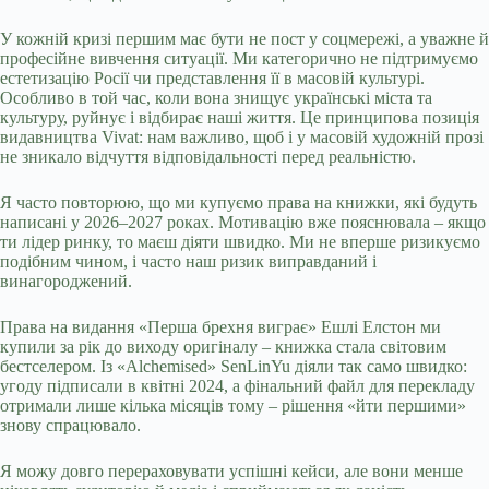
У кожній кризі першим має бути не пост у соцмережі, а уважне й
професійне вивчення ситуації. Ми категорично не підтримуємо
естетизацію Росії чи представлення її в масовій культурі.
Особливо в той час, коли вона знищує українські міста та
культуру, руйнує і відбирає наші життя. Це принципова позиція
видавництва Vivat: нам важливо, щоб і у масовій художній прозі
не зникало відчуття відповідальності перед реальністю.
Я часто повторюю, що ми купуємо права на книжки, які будуть
написані у 2026–2027 роках. Мотивацію вже пояснювала – якщо
ти лідер ринку, то маєш діяти швидко. Ми не вперше ризикуємо
подібним чином, і часто наш ризик виправданий і
винагороджений.
Права на видання «Перша брехня виграє» Ешлі Елстон ми
купили за рік до виходу оригіналу – книжка стала світовим
бестселером. Із «Alchemised» SenLinYu діяли так само швидко:
угоду підписали в квітні 2024, а фінальний файл для перекладу
отримали лише кілька місяців тому – рішення «йти першими»
знову спрацювало.
Я можу довго перераховувати успішні кейси, але вони менше