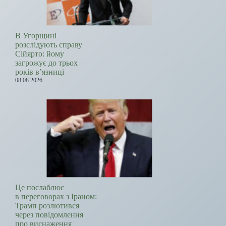
В Угорщині
розслідують справу
Сійярто: йому
загрожує до трьох
років в’язниці
08.08.2026
Це послаблює
в переговорах з Іраном:
Трамп розлютився
через повідомлення
про виснаження