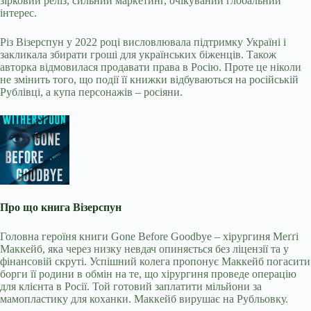
зірковий реліз, сильний маркетинг, очікуваний глобальний
інтерес.
Різ Візерспун у 2022 році висловлювала підтримку Україні і
закликала збирати гроші для українських біженців. Також
авторка відмовилася продавати права в Росію. Проте це ніколи
не змінить того, що події її книжки відбуваються на російській
Рублівці, а купа персонажів – росіяни.
Про що книга Візерспун
Головна героїня книги Gone Before Goodbye – хірургиня Меґґі
Маккейб, яка через низку невдач опиняється без ліцензії та у
фінансовій скруті. Успішний колега пропонує Маккейб погасити
борги її родини в обмін на те, що хірургиня проведе операцію
для клієнта в Росії. Той готовий заплатити мільйони за
мамопластику для коханки. Маккейб вирушає на Рубльовку.