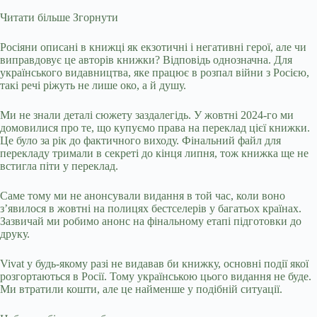
Читати більше
Згорнути
Росіяни описані в книжці як екзотичні і негативні герої, але чи
виправдовує це авторів книжки? Відповідь однозначна. Для
українського видавництва, яке працює в розпал війни з Росією,
такі речі ріжуть не лише око, а й душу.
Ми не знали деталі сюжету заздалегідь. У жовтні 2024-го ми
домовилися про те, що купуємо права на переклад цієї книжки.
Це було за рік до фактичного виходу. Фінальний файл для
перекладу тримали в секреті до кінця липня, тож книжка ще не
встигла піти у переклад.
Саме тому ми не анонсували видання в той час, коли воно
зʼявилося в жовтні на полицях бестселерів у багатьох країнах.
Зазвичай ми робимо анонс на фінальному етапі підготовки до
друку.
Vivat у будь-якому разі не видавав би книжку, основні події якої
розгортаються в Росії. Тому українською цього видання не буде.
Ми
втратили кошти
, але це найменше у подібній ситуації.