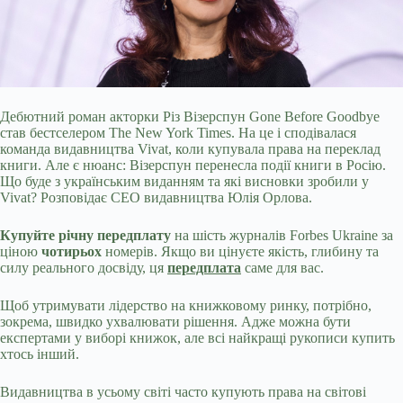
Дебютний роман акторки Різ Візерспун Gone Before Goodbye
став бестселером The New York Times. На це і сподівалася
команда видавництва Vivat, коли купувала права на
переклад
книги. Але є нюанс: Візерспун перенесла події книги в Росію.
Що буде з українським виданням та які висновки зробили у
Vivat? Розповідає СЕО видавництва Юлія Орлова.
Купуйте річну передплату
на шість журналів Forbes Ukraine за
ціною
чотирьох
номерів. Якщо ви цінуєте якість, глибину та
силу реального досвіду, ця
передплата
саме для вас.
Щоб утримувати лідерство на книжковому ринку, потрібно,
зокрема, швидко ухвалювати рішення. Адже можна бути
експертами у виборі книжок, але всі найкращі рукописи купить
хтось інший.
Видавництва в усьому світі часто купують права на світові