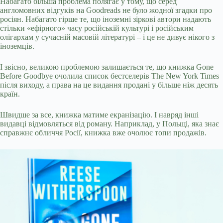
Набагато більша проблема полягає у тому, що серед
англомовних відгуків на Goodreads не було жодної згадки про
росіян. Набагато гірше те, що іноземні зіркові автори надають
стільки «ефірного» часу російській культурі і російським
олігархам у сучасній масовій літературі – і це не дивує нікого з
іноземців.
І звісно, великою проблемою залишається те, що книжка Gone
Before Goodbye очолила список бестселерів The New York Times
після виходу, а права на це видання продані у більше ніж десять
країн.
Швидше за все, книжка матиме екранізацію. І навряд інші
видавці відмовляться від роману. Наприклад, у Польщі, яка знає
справжнє обличчя Росії, книжка вже очолює топи продажів.