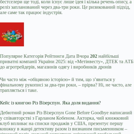
бестселери ще тоді, коли існує лише ідея і кілька речень опису, а
реліз запланований через два-три роки. Це ризикований підхід,
але саме так працює індустрія.
Популярне
Категорія Рейтинги Дата Вчора
202
найбільші
приватні компанії України 2025: від «Метінвесту», ДТЕК та АТБ
до агротрейдерів, магазинів одягу і виробників дронів
Чи часто між «обіцяною історією» й тим, що з’явиться у
фінальному рукописі за два-три роки, – прірва? Ні, не часто, але
трапляється і таке.
Кейс із книгою Різ Візерспун. Яка доля видання?
Дебютний роман Різ Візерспун Gone Before Goodbye написаний
у співавторстві з Гарланом Кобеном. Акторка, чий
книжковий
клуб
впливає на списки продажів у США, презентує першу
книжку в жанрі детективу разом із визнаним письменником –