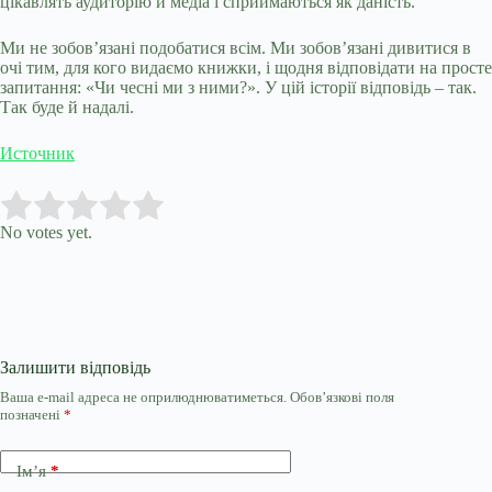
цікавлять аудиторію й медіа і сприймаються як даність.
Ми не зобов’язані подобатися всім. Ми зобов’язані дивитися в
очі тим, для кого видаємо книжки, і щодня відповідати на просте
запитання: «Чи чесні ми з ними?». У цій історії відповідь – так.
Так буде й надалі.
Источник
Submit Rating
Rate this item:
No votes yet.
Залишити відповідь
Ваша e-mail адреса не оприлюднюватиметься.
Обов’язкові поля
позначені
*
Ім’я
*