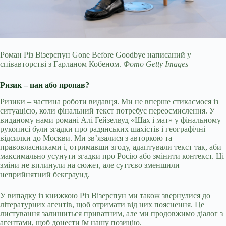
Роман Різ Візерспун Gone Before Goodbye написаний у
співавторстві з Гарланом Кобеном.
Фото Getty Images
Ризик – пан або пропав?
Ризики – частина роботи видавця. Ми не вперше стикаємося із
ситуацією, коли фінальний текст потребує переосмислення. У
виданому нами романі Алі Гейзелвуд «Шах і мат» у фінальному
рукописі були згадки про радянських шахістів і географічні
відсилки до Москви. Ми звʼязалися з авторкою та
правовласниками і, отримавши згоду, адаптували текст так, аби
максимально усунути згадки про Росію або змінити контекст. Ці
зміни не вплинули на сюжет, але суттєво зменшили
неприйнятний бекграунд.
У випадку із книжкою Різ Візерспун ми також звернулися до
літературних агентів, щоб отримати від них пояснення. Це
листування залишиться приватним, але ми продовжимо діалог з
агентами, щоб донести їм нашу позицію.