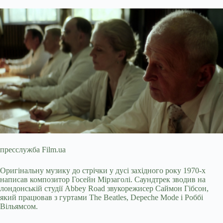
пресслужба Film.ua
Оригінальну музику до стрічки у дусі західного року 1970-х
написав композитор Госейн Мірзаголі. Саундтрек зводив на
лондонській студії Abbey Road звукорежисер Саймон Гібсон,
який працював з гуртами The Beatles, Depeche Mode і Роббі
Вільямсом.