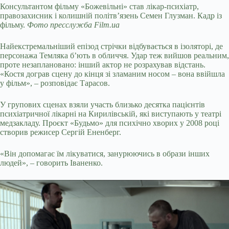
Консультантом фільму «Божевільні» став лікар-психіатр,
правозахисник і колишній політв’язень Семен Глузман. Кадр із
фільму.
Фото пресслужба Film.ua
Найекстремальніший епізод стрічки відбувається в ізоляторі, де
персонажа Темляка б’ють в обличчя. Удар теж вийшов реальним,
проте незаплановано: інший актор не розрахував відстань.
«Костя дограв сцену до кінця зі зламаним носом – вона ввійшла
у фільм», – розповідає Тарасов.
У групових сценах взяли участь близько десятка пацієнтів
психіатричної лікарні на Кирилівській, які виступають у театрі
медзакладу. Проєкт «Будьмо» для психічно хворих у 2008 році
створив режисер Сергій Ененберг.
«Він допомагає їм лікуватися, занурюючись в образи інших
людей», – говорить Іваненко.