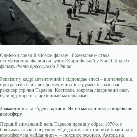
Однією з локацій зйомок фільму «Божевільні» стала
психіатрична лікарня на вулиці Кирилівській у Києві. Кадр із
фільму.
Фото пресслужба Film.ua
Реквізит у кадрі автентичний і відповідає епосі – від телефонів,
програвачів і сигарет до медичних інструментів, зазначає
режисер стрічки Тарасов. Костюми, зокрема лікарняний одяг,
були відтворені за архівними матеріалами.
Зламаний ніс та зʼїдені таргани. Як на майданчику створювали
атмосферу
Перший знімальний день Тарасов провів у образі 1970-х з
брюками-кльош і перукою. «Це допомагає створити правильну
атмосферу на майданчику», – пояснює режисер. Актора на