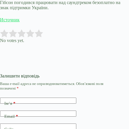
Гібсон погодився працювати над саундтреком безоплатно на
знак підтримки України.
Источник
Submit Rating
Rate this item:
No votes yet.
Залишити відповідь
Ваша e-mail адреса не оприлюднюватиметься.
Обов’язкові поля
позначені
*
Ім’я
*
Email
*