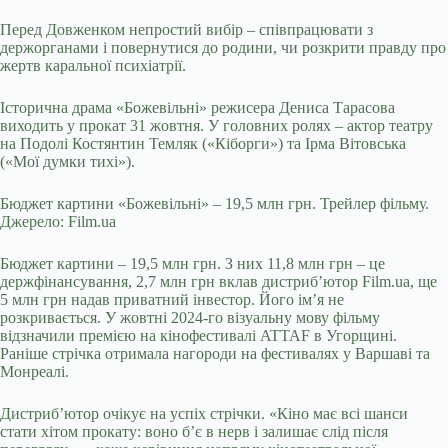
Перед Довженком непростий вибір – співпрацювати з
держорганами і повернутися до родини, чи розкрити правду про
жертв каральної психіатрії.
Історична драма «Божевільні» режисера Дениса Тарасова
виходить у прокат 31 жовтня. У головних ролях – актор театру
на Подолі Костянтин Темляк («Кіборги») та Ірма Вітовська
(«Мої думки тихі»).
Бюджет картини «Божевільні» – 19,5 млн грн. Трейлер фільму.
Джерело: Film.ua
Бюджет картини – 19,5 млн грн. З них 11,8 млн грн – це
держфінансування, 2,7 млн грн вклав дистрибʼютор Film.ua, ще
5 млн грн надав приватний інвестор. Його імʼя не
розкривається. У жовтні 2024-го візуальну мову фільму
відзначили премією на кінофестивалі ATTAF в Угорщині.
Раніше стрічка отримала нагороди на фестивалях у Варшаві та
Монреалі.
Дистрибʼютор очікує на успіх стрічки. «Кіно має всі шанси
стати хітом прокату: воно б’є в нерв і залишає слід після