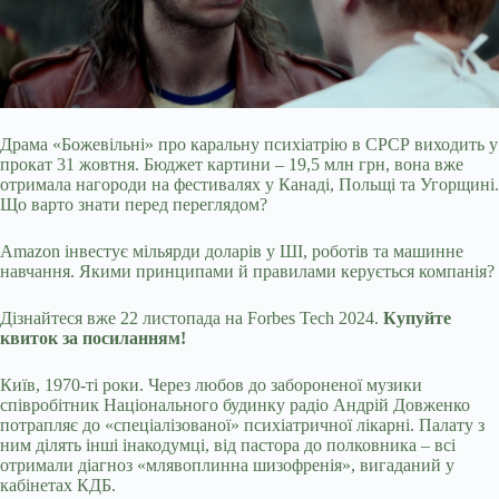
Драма «Божевільні» про каральну психіатрію в СРСР виходить у
прокат 31 жовтня. Бюджет картини – 19,5 млн грн, вона вже
отримала нагороди на фестивалях у Канаді, Польщі
та Угорщині.
Що варто знати перед переглядом?
Amazon інвестує мільярди доларів у ШІ, роботів та машинне
навчання. Якими принципами й правилами керується компанія?
Дізнайтеся вже 22 листопада на Forbes Tech 2024.
Купуйте
квиток за посиланням!
Київ, 1970-ті роки. Через любов до забороненої музики
співробітник Національного будинку радіо Андрій Довженко
потрапляє до «спеціалізованої» психіатричної лікарні. Палату з
ним ділять інші інакодумці, від пастора до полковника – всі
отримали діагноз «млявоплинна шизофренія», вигаданий у
кабінетах КДБ.