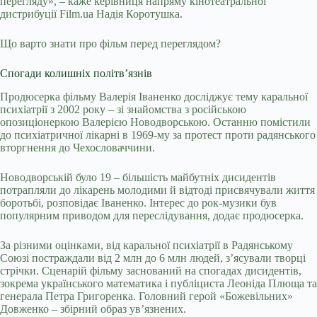
перегляду», – каже керівниця напряму кінотеатральної
дистрибуції Film.ua Надія Коротушка.
Що варто знати про фільм перед переглядом?
Спогади колишніх політвʼязнів
Продюсерка фільму Валерія Іваненко досліджує тему каральної
психіатрії з 2002 року – зі знайомства з російською
опозиціонеркою Валерією Новодворською. Останню помістили
до
психіатричної лікарні
в 1969-му за протест проти радянського
вторгнення до Чехословаччини.
Новодворській було 19 – більшість майбутніх дисидентів
потрапляли до лікарень молодими й відтоді присвячували життя
боротьбі, розповідає Іваненко. Інтерес до рок-музики був
популярним приводом для переслідування, додає продюсерка.
За різними оцінками, від каральної психіатрії в Радянському
Союзі постраждали від 2 млн до 6 млн людей, з’ясували творці
стрічки. Сценарій фільму заснований на спогадах дисидентів,
зокрема українського математика і публіциста Леоніда Плюща та
генерала Петра Григоренка. Головний герой «Божевільних»
Довженко – збірний образ ув’язнених.