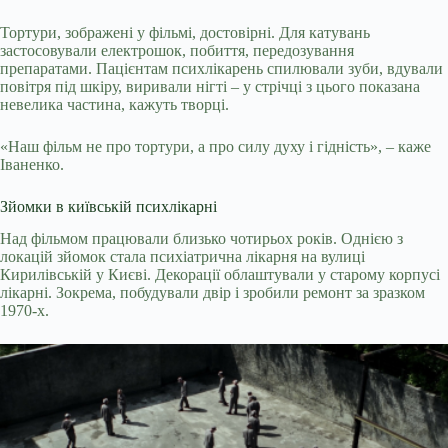
Тортури, зображені у фільмі, достовірні. Для катувань
застосовували електрошок, побиття, передозування
препаратами. Пацієнтам психлікарень спилювали зуби, вдували
повітря під шкіру, виривали нігті – у стрічці з цього показана
невелика частина, кажуть творці.
«Наш фільм не про тортури, а про силу духу і гідність», – каже
Іваненко.
Зйомки в київській психлікарні
Над фільмом працювали близько чотирьох років. Однією з
локацій зйомок стала психіатрична лікарня на вулиці
Кирилівській у Києві. Декорації облаштували у старому корпусі
лікарні. Зокрема, побудували двір і зробили ремонт за зразком
1970-х.