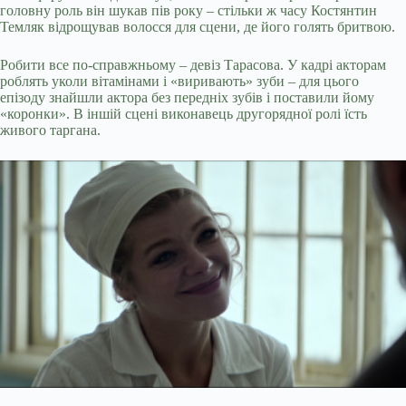
головну роль він шукав пів року – стільки ж часу Костянтин
Темляк відрощував волосся для сцени, де його голять бритвою.
Робити все по-справжньому – девіз Тарасова. У кадрі акторам
роблять уколи вітамінами і «виривають» зуби – для цього
епізоду знайшли актора без передніх зубів і поставили йому
«коронки». В іншій сцені виконавець другорядної ролі їсть
живого таргана.