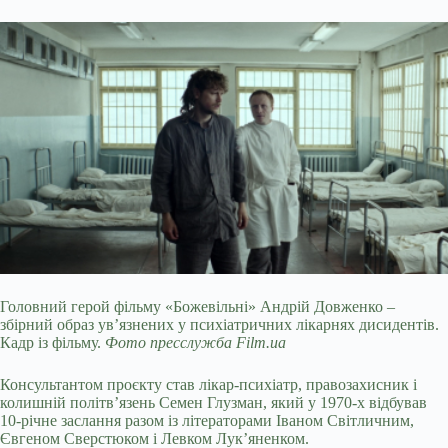
Головний герой фільму «Божевільні» Андрій Довженко –
збірний образ ув’язнених у психіатричних лікарнях дисидентів.
Кадр із фільму.
Фото пресслужба Film.ua
Консультантом проєкту став лікар-психіатр, правозахисник і
колишній політв’язень Семен Глузман, який у 1970-х відбував
10-річне заслання разом із літераторами Іваном Світличним,
Євгеном Сверстюком і Левком Лукʼяненком.