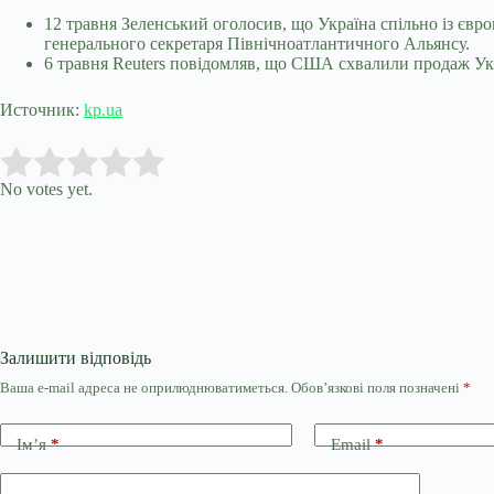
12 травня Зеленський оголосив, що Україна спільно із євр
генерального секретаря Північноатлантичного Альянсу.
6 травня Reuters повідомляв, що США схвалили продаж У
Источник:
kp.ua
Submit Rating
Rate this item:
No votes yet.
Залишити відповідь
Ваша e-mail адреса не оприлюднюватиметься.
Обов’язкові поля позначені
*
Ім’я
*
Email
*