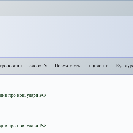
гроновини
Здоров’я
Нерухомість
Інциденти
Культур
див про нові удари РФ
див про нові удари РФ