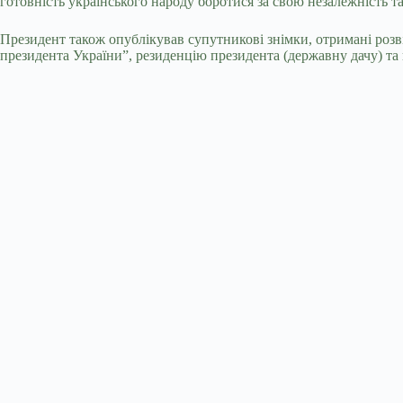
готовність українського народу боротися за свою незалежність т
Президент також опублікував супутникові знімки, отримані розвід
президента України”, резиденцію президента (державну дачу) та