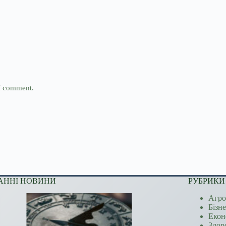
 I comment.
АННІ НОВИНИ
РУБРИКИ
Агро
Бізн
Екон
Здор