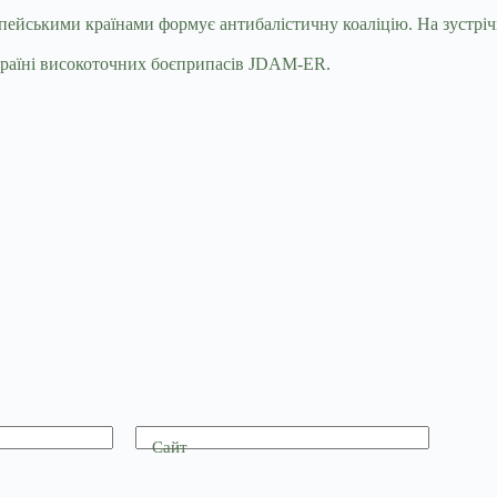
опейськими країнами формує антибалістичну коаліцію. На зустрічі
країні високоточних боєприпасів JDAM-ER.
Сайт