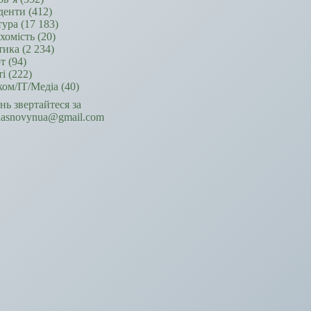
денти
(412)
тура
(17 183)
хомість
(20)
тика
(2 234)
т
(94)
ті
(222)
ком/ІТ/Медіа
(40)
ань звертайтеся за
hasnovynua@gmail.com