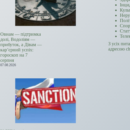
Інци
Куль
Неру
Полі
Спор
Стат
Овнам — підтримка
Теле
долі, Водоліям —
З усіх пит
прибуток, а Дівам —
адресою c
кар’єрний успіх:
гороскоп на 7
серпня
07.08.2026