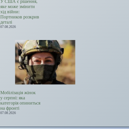
У США є рішення,
яке може змінити
хід війни:
Портников розкрив
деталі
07.08.2026
Мобілізація жінок
у серпні: яка
категорія опиниться
на фронті
07.08.2026