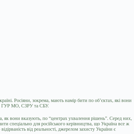
їні. Росіяни, зокрема, мають намір бити по об’єктах, які вони
, ГУР МО, СЗРУ та СБУ.
а, як вони вказують, по “центрах ухвалення рішень”. Серед них,
чити спеціально для російського керівництва, що Україна все ж
о відірваність від реальності, джерелом захисту України є