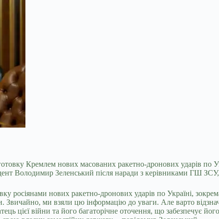
отовку Кремлем нових масованих ракетно-дронових ударів по Укра
дент Володимир Зеленський після наради з керівниками ГШ ЗСУ
вку росіянами нових ракетно-дронових ударів по Україні, зокрем
и. Звичайно, ми взяли цю інформацію до уваги. Але варто відзна
ватець цієї війни та його багаторічне оточення, що забезпечує йог