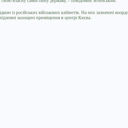
а свою власну самостійну державу, – повідомив Зеленський.
кою із російських військових кабінетів. На них зазначені коорди
 підземні захищені приміщення в центрі Києва.