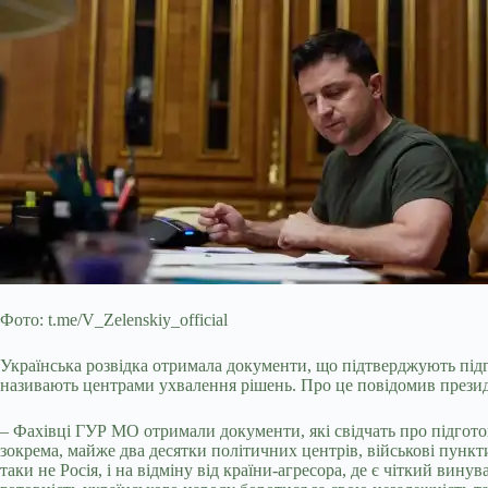
Фото: t.me/V_Zelenskiy_official
Українська розвідка отримала документи, що підтверджують підг
називають центрами ухвалення рішень. Про це повідомив прези
– Фахівці ГУР МО отримали документи, які свідчать про
підгото
зокрема, майже два десятки політичних центрів, військові пункт
таки не Росія, і на відміну від країни-агресора, де є чіткий вину