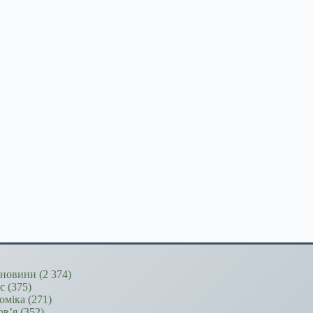
новини
(2 374)
ес
(375)
оміка
(271)
ов’я
(352)