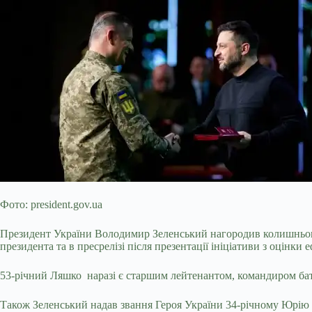
Фото: president.gov.ua
Президент України Володимир Зеленський нагородив колишнього н
президента та в пресрелізі після презентації ініціативи з оцінк
53-річний Ляшко наразі є старшим лейтенантом,
командиром бат
Також Зеленський надав звання Героя України 34-річному Юрію 