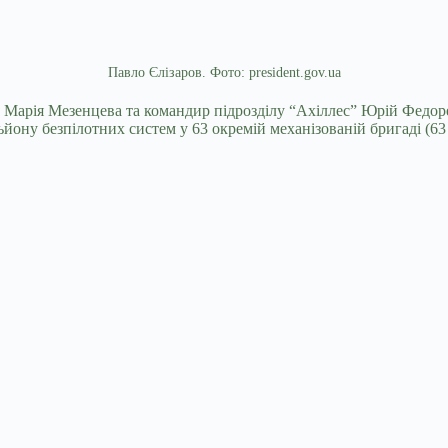
Павло Єлізаров. Фото: president.gov.ua
” Марія Мезенцева та командир підрозділу “Ахіллес” Юрій Федо
ону безпілотних систем у 63 окремій механізованій бригаді (6