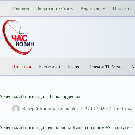
Перейти
до
Головна
Зворотній зв’язок
Карта сайту
Про сайт
вмісту
Політика
Економіка
Бізнес
Телеком/ІТ/Медіа
А
Зеленський нагородив Ляшка орденом
Валерій Костюк, журналіст
27.01.2026
Політика
Зеленський нагородив екснардепа Ляшка орденом «За заслуги»