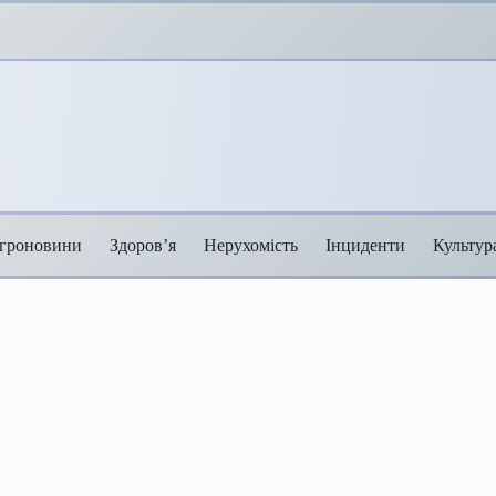
гроновини
Здоров’я
Нерухомість
Інциденти
Культур