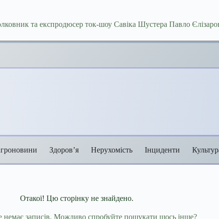
лковник та експродюсер ток-шоу Савіка Шустера Павло Єлізаров