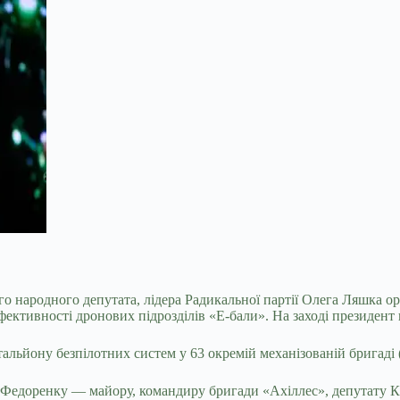
ародного депутата, лідера Радикальної партії Олега Ляшка орден
и ефективності дронових підрозділів «Е-бали». На заході президен
альйону безпілотних систем у 63 окремій механізованій бригаді
Федоренку — майору, командиру бригади «Ахіллес», депутату Киї