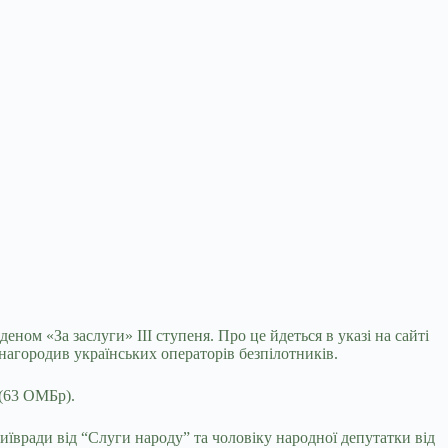
ом «За заслуги» III ступеня. Про це йдеться в указі на сайті
т нагородив українських операторів безпілотників.
 (63 ОМБр).
вради від “Слуги народу” та чоловіку народної депутатки від