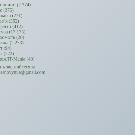
новини
(2 374)
ес
(375)
оміка
(271)
ов’я
(352)
денти
(412)
тура
(17 173)
хомість
(20)
тика
(2 233)
т
(94)
ті
(222)
ком/ІТ/Медіа
(40)
ань звертайтеся за
hasnovynua@gmail.com