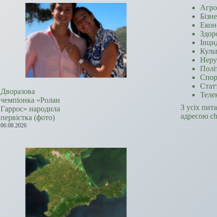
Агро
Бізн
Екон
Здор
Інци
Куль
Неру
Полі
Спор
Стат
Дворазова
Теле
чемпіонка «Ролан
З усіх пит
Гаррос» народила
адресою c
первістка (фото)
06.08.2026