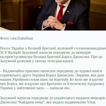
Фото: t.me/Zaluzhnui
Посол України у Великій Британії, колишній головнокомандувач
ЗСУ Валерій Залужний написав передмову до мемуарів
експрем’єр-міністра Великої Британії Боріса Джонсона. Про це
Залужний розповів у своєму телеграм-каналі.
– Надзвичайно приємно написати передмову до чудової книги
справжнього друга України Боріса Джонсона. Людини, яка дала
нашим Збройним силам шанс на боротьбу. Бо коли ми згадуємо
про
Боріса, ми згадуємо про Британію та її величезну підтримку
України у найтемніші часи, — написав він.
Залужний написав передмову до українського видання мемуарів
Джонсона “Кайданів нема”, яке видало видавництво Vivat.