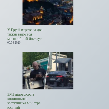
У Грузії втретє за два
тижні відбувся
масштабний блекаут
06.08.2026
ЗМІ підозрюють
колишнього
заступника міністра
юстиції