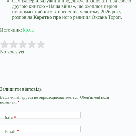
Сам Валерій Залужний продовжує працювати над своєю
другою книгою «Наша війна», що охоплює період
повномасштабного вторгнення, у лютому 2026 року
розповіла
Коротко про
його радниця Оксана Тороп.
Источник:
kp.ua
Submit Rating
Rate this item:
No votes yet.
Залишити відповідь
Ваша e-mail адреса не оприлюднюватиметься.
Обов’язкові поля
позначені
*
Ім’я
*
Email
*