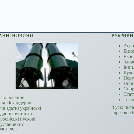
АННІ НОВИНИ
РУБРИКИ
Агро
Бізн
Екон
Здор
Інци
Куль
Неру
Полі
Спор
Стат
Полювання
Теле
на «Іскандери»:
З усіх пит
чи здатні українські
адресою c
дрони зупинити
російські пускові
установки?
08.08.2026