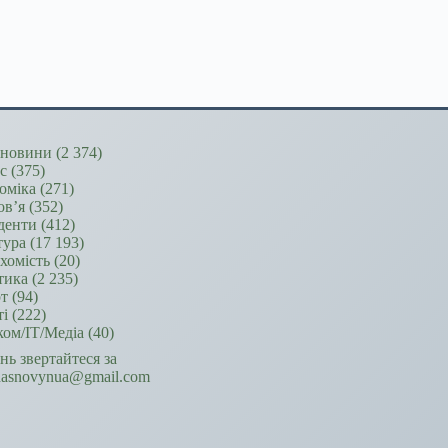
новини
(2 374)
ес
(375)
оміка
(271)
ов’я
(352)
денти
(412)
тура
(17 193)
хомість
(20)
тика
(2 235)
т
(94)
ті
(222)
ком/ІТ/Медіа
(40)
ань звертайтеся за
hasnovynua@gmail.com