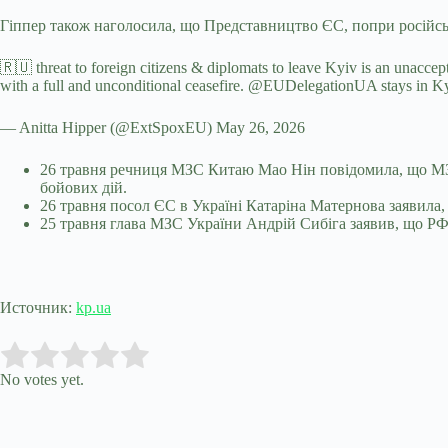
Гіппер також наголосила, що Представництво ЄС, попри російсь
🇷🇺 threat to foreign citizens & diplomats to leave Kyiv is an unaccep
with a full and unconditional ceasefire. @EUDelegationUA stays in Ky
— Anitta Hipper (@ExtSpoxEU) May 26, 2026
26 травня речниця МЗС Китаю Мао Нін повідомила, що МЗС 
бойових дій.
26 травня посол ЄС в Україні Катаріна Матернова заявила,
25 травня глава МЗС України Андрій Сибіга заявив, що РФ
Источник:
kp.ua
Submit Rating
Rate this item:
No votes yet.