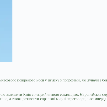
сового повіреного Росії у зв’язку з погрозами, які лунали з б
могою залишити Київ є неприйнятною ескалацією. Європейська с
нню, а також розпочати справжні мирні переговори, насамперед