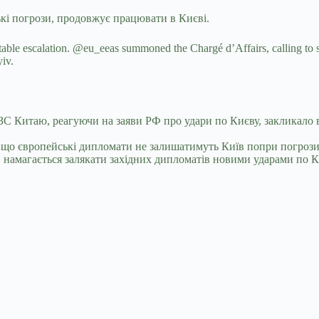
кі погрози, продовжує працювати в Києві.
table escalation. @eu_eeas summoned the Chargé d’Affairs, calling to st
iv.
Китаю, реагуючи на заяви РФ про удари по Києву, закликало всі
 що європейські дипломати не залишатимуть Київ попри погрози Р
 намагається залякати західних дипломатів новими ударами по 