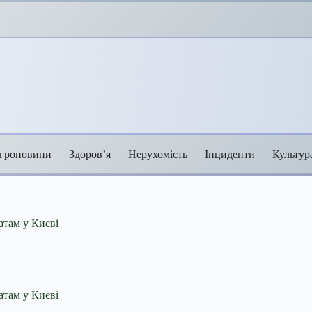
гроновини
Здоров’я
Нерухомість
Інциденти
Культур
атам у Києві
атам у Києві