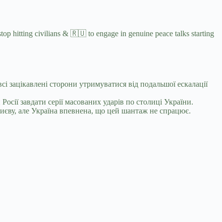
op hitting civilians & 🇷🇺 to engage in genuine peace talks starting
 зацікавлені сторони утримуватися від подальшої ескалації
осії завдати серії масованих ударів по столиці України.
Києву, але Україна впевнена, що цей шантаж не спрацює.