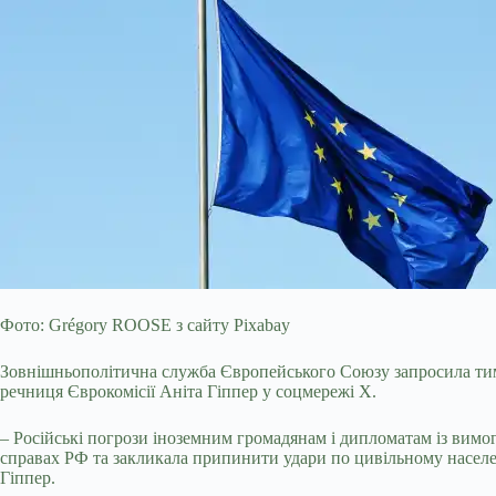
Фото: Grégory ROOSE з сайту Pixabay
Зовнішньополітична служба Європейського Союзу запросила тимча
речниця Єврокомісії Аніта Гіппер у соцмережі X.
– Російські погрози іноземним громадянам і дипломатам із ви
справах РФ та закликала припинити удари по цивільному населе
Гіппер.