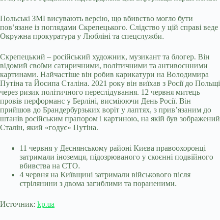
Польські ЗМІ висувають версію, що вбивство могло бути
пов’язане із поглядами Скрепецького. Слідство у цій справі веде
Окружна прокуратура у Любліні та спецслужби.
Скрепецький – російський художник, музикант та блогер. Він
відомий своїми сатиричними, політичними та антивоєнними
картинами. Найчастіше він робив карикатури на Володимира
Путіна та Йосипа Сталіна. 2021 року він виїхав з Росії до Польщі
через ризик політичного переслідування. 12 червня митець
провів перформанс у Берліні, висміюючи День Росії. Він
прийшов до Брандербурзьких воріт у лаптях, з прив’язаним до
штанів російським прапором і картиною, на якій був зображений
Сталін, який «годує» Путіна.
11 червня у Деснянському районі Києва правоохоронці
затримали іноземця, підозрюваного у скоєнні подвійного
вбивства на СТО.
4 червня на Київщині затримали військового після
стрілянини з двома загиблими та пораненими.
Источник:
kp.ua