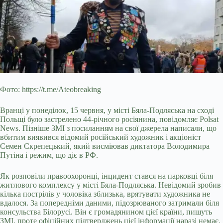
Фото: https://t.me/Ateobreaking
Вранці у понеділок, 15 червня, у місті Бяла-Подляська на сході
Польщі було застрелено 44-річного росіянина, повідомляє Polsat
News. Пізніше ЗМІ з посиланням на свої джерела написали, що
вбитим виявився відомий російський художник і акціоніст
Семен Скрепецький, який висміював диктатора Володимира
Путіна і режим, що діє в РФ.
Як розповіли правоохоронці, інцидент стався на парковці біля
житлового комплексу у місті Бяла-Подляська. Невідомий зробив
кілька пострілів у чоловіка зблизька, врятувати художника не
вдалося. За попередніми даними, підозрюваного затримали біля
консульства Білорусі. Він є громадянином цієї країни, пишуть
ЗМІ, проте офіційних підтверджень цієї інформації наразі немає.