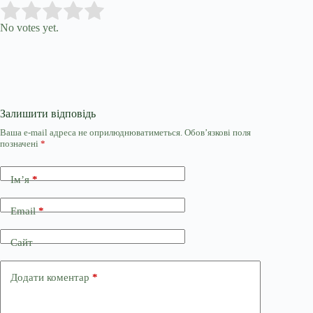
Submit Rating
Rate this item:
No votes yet.
Залишити відповідь
Ваша e-mail адреса не оприлюднюватиметься.
Обов’язкові поля
позначені
*
Ім’я
*
Email
*
Сайт
Додати коментар
*