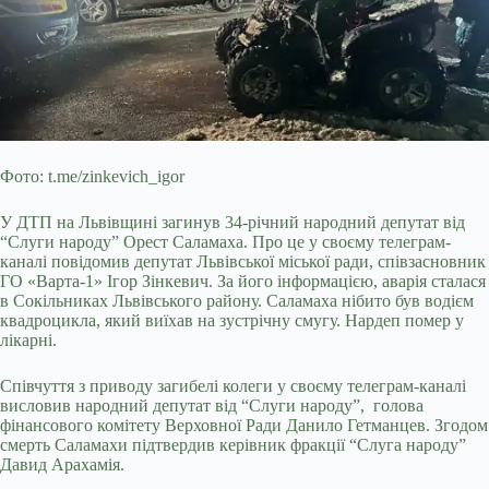
Фото: t.me/zinkevich_igor
У ДТП на Львівщині загинув 34-річний народний депутат від
“Слуги народу” Орест Саламаха. Про це у своєму телеграм-
каналі повідомив депутат Львівської міської ради, співзасновник
ГО «Варта-1» Ігор Зінкевич. За його інформацією, аварія сталася
в Сокільниках Львівського району. Саламаха нібито був водієм
квадроцикла, який виїхав на зустрічну смугу. Нардеп помер у
лікарні.
Співчуття з приводу
загибелі колеги у своєму телеграм-каналі
висловив народний депутат від “Слуги народу”, голова
фінансового комітету Верховної Ради Данило Гетманцев. Згодом
смерть Саламахи підтвердив керівник фракції “Слуга народу”
Давид Арахамія.