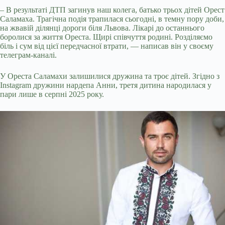
– В результаті ДТП загинув наш колега, батько трьох дітей Орест
Саламаха. Трагічна подія трапилася сьогодні, в темну пору доби,
на жвавій ділянці дороги біля Львова. Лікарі до останнього
боролися за життя Ореста. Щирі співчуття родині. Розділяємо
біль і сум від цієї передчасної втрати, — написав він у своєму
телеграм-каналі.
У Ореста Саламахи залишилися дружина та троє дітей. Згідно з
Instagram дружини нардепа Анни, третя дитина народилася у
пари лише в серпні 2025 року.