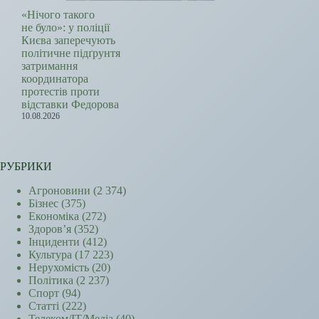
«Нічого такого
не було»: у поліції
Києва заперечують
політичне підґрунтя
затримання
координатора
протестів проти
відставки Федорова
10.08.2026
РУБРИКИ
Агроновини
(2 374)
Бізнес
(375)
Економіка
(272)
Здоров’я
(352)
Інциденти
(412)
Культура
(17 223)
Нерухомість
(20)
Політика
(2 237)
Спорт
(94)
Статті
(222)
Телеком/ІТ/Медіа
(40)