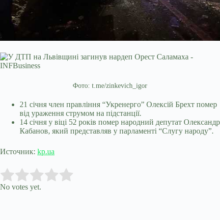
Фото: t.me/zinkevich_igor
21 січня член правління “Укренерго” Олексій Брехт помер
від ураження струмом на підстанції.
14 січня у віці 52 років помер народний депутат Олександр
Кабанов, який представляв у парламенті “Слугу народу”.
Источник:
kp.ua
Submit Rating
Rate this item:
No votes yet.