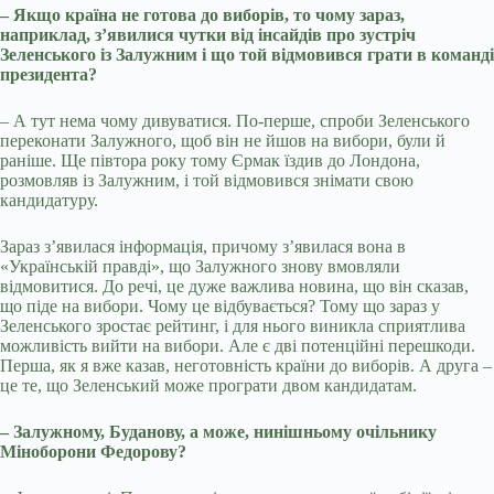
– Якщо країна не готова до виборів, то чому зараз,
наприклад, з’явилися чутки від інсайдів про зустріч
Зеленського із Залужним і що той відмовився грати в команді
президента?
– А тут нема чому дивуватися. По-перше, спроби Зеленського
переконати Залужного, щоб він не йшов на вибори, були й
раніше. Ще півтора року тому Єрмак їздив до Лондона,
розмовляв із Залужним, і той відмовився знімати свою
кандидатуру.
Зараз з’явилася інформація, причому з’явилася вона в
«Українській правді», що Залужного знову вмовляли
відмовитися. До речі, це дуже важлива новина, що він сказав,
що піде на вибори. Чому це відбувається? Тому що зараз у
Зеленського зростає рейтинг, і для нього виникла сприятлива
можливість вийти на вибори. Але є дві потенційні перешкоди.
Перша, як я вже казав, неготовність країни до виборів. А друга –
це те, що Зеленський може програти двом кандидатам.
– Залужному, Буданову, а може, нинішньому очільнику
Міноборони Федорову?