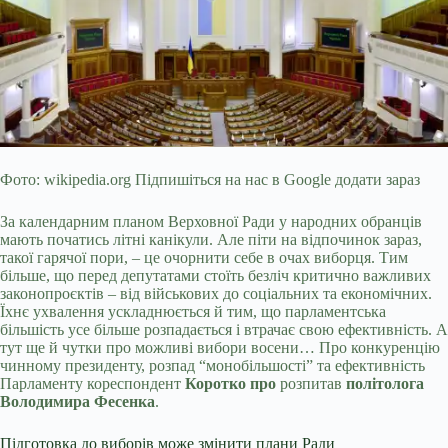
Фото: wikipedia.org Підпишіться на нас в Google додати зараз
За календарним планом Верховної Ради у народних обранців
мають початись літні канікули. Але піти на відпочинок зараз,
такої гарячої пори, – це очорнити себе в очах виборця. Тим
більше, що перед депутатами стоїть безліч критично важливих
законопроєктів – від військових до соціальних та економічних.
Їхнє ухвалення ускладнюється й
тим, що парламентська
більшість усе більше розпадається і втрачає свою ефективність. А
тут ще й чутки про можливі вибори восени… Про конкуренцію
чинному президенту, розпад “монобільшості” та ефективність
Парламенту кореспондент
Коротко про
розпитав
політолога
Володимира Фесенка
.
Підготовка до виборів може змінити плани Ради