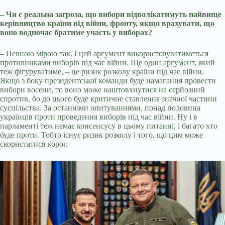
– Чи є реальна загроза, що вибори відволікатимуть найвище
керівництво країни від війни, фронту, якщо врахувати, що
воно водночас братиме участь у виборах?
– Певною мірою так. І цей аргумент використовуватиметься
противниками виборів під час війни. Ще один аргумент, який
теж фігуруватиме, – це ризик розколу країни під час війни.
Якщо з боку президентської команди буде намагання провести
вибори восени, то воно може наштовхнутися на серйозний
спротив, бо до цього буде критичне ставлення значної частини
суспільства. За останніми опитуваннями, понад половина
українців проти проведення виборів під час війни. Ну і в
парламенті теж немає консенсусу в цьому питанні, і багато хто
буде проти. Тобто існує ризик розколу і того, що цим може
скористатися ворог.