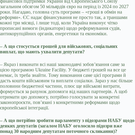
фінансової підтримки України від Європейського Союзу
загальним обсягом 50 мільярдів євро на період із 2024 по 2027
роки. Нагадаю, головна суть програми – «гроші в обмін на
реформи». ЄС надає фінансування не просто так, а траншами
кожні три місяці, і лише тоді, коли Україна виконує чітко
прописані вимоги (індикатори) щодо реформування судів,
антикорупційних органів, енергетики та економіки.
– А що стосується грошей для військових, соціальних
виплат, що мають ухвалити депутати?
– Якраз і виконати всі наші законодавчі зобов’язання саме за
цією програмою Ukraine Facility. У бюджеті грошей на все це
немає, їх треба знайти. Тому виконання саме цієї програми й
дасть кошти військовим та виплати соціалки. Зараз у нас більше
половини бюджетної частини, плюс ще військові витрати,
формується за рахунок допомоги від наших партнерів. А щоб
отримати цю допомогу, потрібно голосувати за конкретні
законопроєкти, пов’язані з конкретними реформами щодо
європейської інтеграції.
– А що потрібно зробити парламенту з підозрами НАБУ щодо
деяких депутатів (загалом НАБУ оголосило підозри вже
понад 30 народним депутатам поточного скликання)?