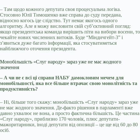
– Там щодо кожного депутата своя процесуальна логіка.
Стосовно Юлії Тимошенко вже справа до суду передана,
відносно когось іде слідство. Тут немає якогось одного
алгоритму. Але я можу висловити свій суб’єктивний погляд:
якщо президентська команда вирішить піти на вибори восени, то
чекайте нових численних витоків. Буде “Міндичгейт-3” і
з’явиться дуже багато інформації, яка стосуватиметься
найближчого оточення президента.
Монобільшість «Слуг народу» зараз уже не має жодного
значення
– А чи не є всі ці справи НАБУ дамокловим мечем для
монобільшості, яка все більше втрачає свою монолітність та
продуктивність?
– Ні, більше того скажу: монобільшість «Слуг народу» зараз уже
не має жодного значення. Де-факто рішення в парламенті вже
давно ухвалює не вона, а просто фактична більшість. Це частина
«Слуг народу», приблизно 170 чоловік, плюс депутати-
мажоритарники, іноді депутати від опозиції – це ще від 60 до 80
осіб.