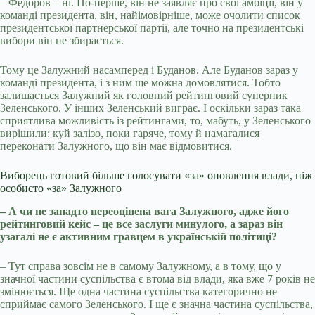
– Федоров – ні. По-перше, він не заявляє про свої амбіції, він у
команді президента, він, найімовірніше, може очолити список
президентської партнерської партії, але точно на президентські
вибори він не збирається.
Тому це Залужний насамперед і Буданов. Але Буданов зараз у
команді президента, і з ним ще можна домовлятися. Тобто
залишається Залужний як головний рейтинговий суперник
Зеленського. У інших Зеленський виграє. І оскільки зараз така
сприятлива можливість із рейтингами, то, мабуть, у Зеленського
вирішили: куй залізо, поки гаряче, тому й намагалися
переконати Залужного, що він має відмовитися.
Виборець готовий більше голосувати «за» оновлення влади, ніж
особисто «за» Залужного
– А чи не занадто переоцінена вага Залужного, адже його
рейтинговий кейс – це все заслуги минулого, а зараз він
узагалі не є активним гравцем в українській політиці?
– Тут справа зовсім не в самому Залужному, а в тому, що у
значної частини суспільства є втома від влади, яка вже 7 років не
змінюється. Ще одна частина суспільства категорично не
сприймає самого Зеленського. І ще є значна частина суспільства,