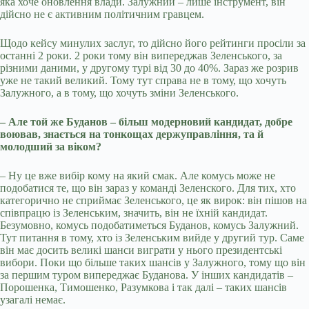
яка хоче оновлення влади. Залужний – лише інструмент, він
дійсно не є активним політичним гравцем.
Щодо кейсу минулих заслуг, то дійсно його рейтинги просіли за
останні 2 роки. 2 роки тому він випереджав Зеленського, за
різними даними, у другому турі від 30 до 40%. Зараз же розрив
уже не такий великий. Тому тут справа не в тому, що хочуть
Залужного, а в тому, що хочуть зміни Зеленського.
– Але той же Буданов – більш модерновий кандидат, добре
воював, знається на тонкощах держуправління, та й
молодший за віком?
– Ну це вже вибір кому на який смак. Але комусь може не
подобатися те, що він зараз у команді Зеленского. Для тих, хто
категорично не сприймає Зеленського, це як вирок: він пішов на
співпрацю із Зеленським, значить, він не їхній кандидат.
Безумовно, комусь подобатиметься Буданов, комусь Залужний.
Тут питання в тому, хто із Зеленським вийде у другий тур. Саме
він має досить великі шанси виграти у нього президентські
вибори. Поки що більше таких шансів у Залужного, тому що він
за першим туром випереджає Буданова. У інших кандидатів –
Порошенка, Тимошенко, Разумкова і так далі – таких шансів
узагалі немає.