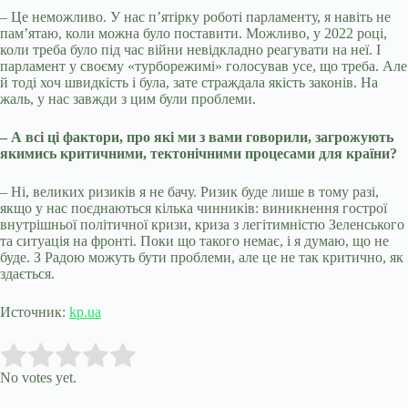
– Це неможливо. У нас п’ятірку роботі парламенту, я навіть не
пам’ятаю, коли можна було поставити. Можливо, у 2022 році,
коли треба було під час війни невідкладно реагувати на неї. І
парламент у своєму «турборежимі» голосував усе, що треба. Але
й тоді хоч швидкість і була, зате страждала якість законів. На
жаль, у нас завжди з цим були проблеми.
– А всі ці фактори, про які ми з вами говорили, загрожують
якимись критичними, тектонічними процесами для країни?
– Ні, великих ризиків я не бачу. Ризик буде лише в тому разі,
якщо у нас поєднаються кілька чинників: виникнення гострої
внутрішньої політичної кризи, криза з легітимністю Зеленського
та ситуація на фронті. Поки що такого немає, і я думаю, що не
буде. З Радою можуть бути проблеми, але це не так критично, як
здається.
Источник:
kp.ua
Submit Rating
Rate this item:
No votes yet.