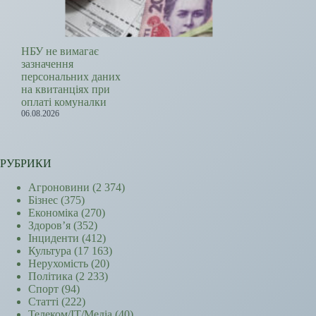
НБУ не вимагає
зазначення
персональних даних
на квитанціях при
оплаті комуналки
06.08.2026
РУБРИКИ
Агроновини
(2 374)
Бізнес
(375)
Економіка
(270)
Здоров’я
(352)
Інциденти
(412)
Культура
(17 163)
Нерухомість
(20)
Політика
(2 233)
Спорт
(94)
Статті
(222)
Телеком/ІТ/Медіа
(40)