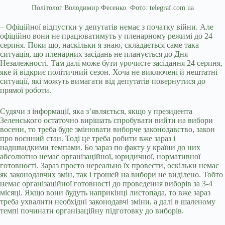
Політолог Володимир Фесенко. Фото: telegraf.com.ua
– Офіційної відпустки у депутатів немає з початку війни. Але
офіційно вони не працюватимуть у пленарному режимі до 24
серпня. Поки що, наскільки я знаю, складається саме така
ситуація, що пленарних засідань не планується до Дня
Незалежності. Там далі може бути урочисте засідання 24 серпня,
яке й відкриє політичний сезон. Хоча не виключені й нештатні
ситуації, які можуть вимагати від депутатів повернутися до
прямої роботи.
Судячи з інформації, яка з’являється, якщо у президента
Зеленського остаточно вирішать спробувати вийти на вибори
восени, то треба буде змінювати виборче законодавство, закон
про воєнний стан. Тоді це треба робити вже зараз і
надшвидкими темпами. Бо зараз по факту у країни до них
абсолютно немає організаційної, юридичної, нормативної
готовності. Зараз просто нереально їх провести, оскільки немає
як законодавчих змін, так і грошей на вибори не виділено. Тобто
немає організаційної готовності до проведення виборів за 3-4
місяці. Якщо вони будуть наприкінці листопада, то вже зараз
треба ухвалити необхідні законодавчі зміни, а далі в шаленому
темпі починати організаційну підготовку до виборів.