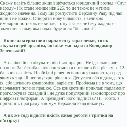
Скажу навіть більше: якщо відбудеться юридичний розпад «Слуг
народу» і їх стане менше ніж 225, то це також не матиме
жодного значення. Тому що розпустити Верховну Раду під час
війни не можна. Створити нову більшість із великою
ймовірністю також не вийде. Тому я зараз не бачу жодного
значення в тому, яка надалі буде доля “більшості”.
– Якщо альтернативи парламенту зараз немає, то як
лікувати цей організм, які ліки має задіяти Володимир
Зеленський?
– А навіщо його лікувати, він і так працює. Не ідеально, але
працює. За п’ятибальною системою я поставив би трієчку, за 12-
бальною – шість. Необхідні рішення вони ж ухвалюють, серед
яких складні й непопулярні рішення. Депутати або відкладають
їх, або шукають компромісні варіанти. Проблема не в тому, що
парламент погано працює. Ось конкретний приклад: парламент
проголосував складний і не дуже популярний законопроєкт про
цифрові платформи. А президент його підписав? Ні. Тобто, в
принципі, програму-мінімум Верховна Рада виконує.
– А як же тоді підняти якість їхньої роботи з трієчки на
п’ятірку?