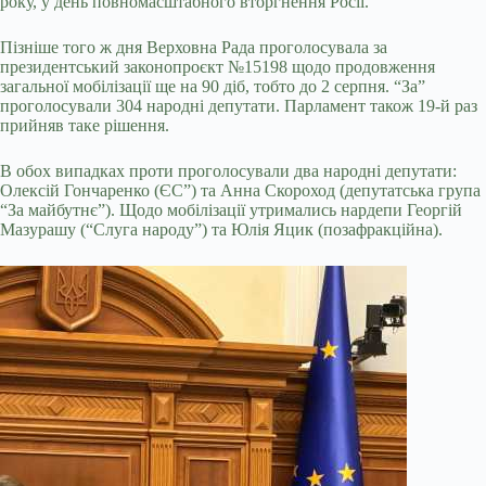
року, у день повномасштабного вторгнення Росії.
Пізніше того ж дня Верховна Рада проголосувала за
президентський законопроєкт №15198 щодо продовження
загальної мобілізації ще на 90 діб, тобто до 2 серпня. “За”
проголосували 304 народні депутати. Парламент також 19-й раз
прийняв таке рішення.
В обох випадках проти проголосували два народні депутати:
Олексій Гончаренко (ЄС”) та Анна Скороход (депутатська група
“За майбутнє”). Щодо мобілізації утримались нардепи Георгій
Мазурашу (“Слуга народу”) та Юлія Яцик (позафракційна).