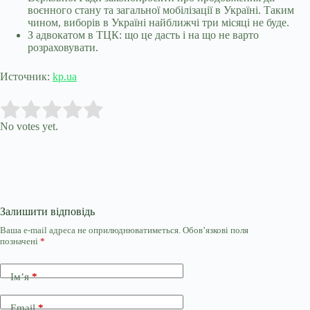
воєнного стану та загальної мобілізації в Україні. Таким
чином, виборів в Україні найближчі три місяці не буде.
З адвокатом в ТЦК: що це дасть і на що не варто
розраховувати.
Источник:
kp.ua
Submit Rating
Rate this item:
No votes yet.
Залишити відповідь
Ваша e-mail адреса не оприлюднюватиметься.
Обов’язкові поля
позначені
*
Ім’я
*
Email
*