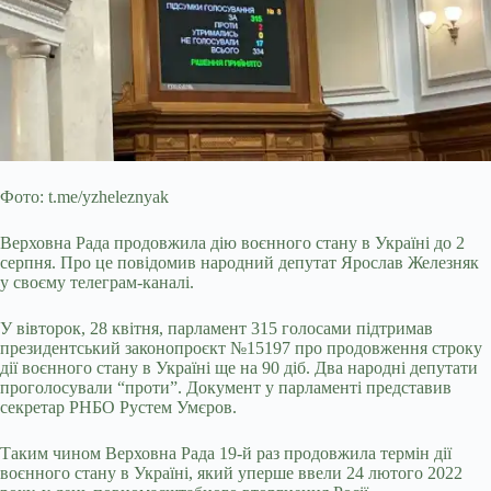
Фото: t.me/yzheleznyak
Верховна Рада продовжила дію воєнного стану в Україні до 2
серпня. Про це повідомив народний депутат Ярослав Железняк
у своєму телеграм-каналі.
У вівторок, 28 квітня, парламент 315 голосами підтримав
президентський законопроєкт №15197 про продовження строку
дії воєнного стану в Україні ще на 90 діб. Два народні депутати
проголосували “проти”. Документ у парламенті представив
секретар РНБО Рустем
Умєров.
Таким чином Верховна Рада 19-й раз продовжила термін дії
воєнного стану в Україні, який уперше ввели 24 лютого 2022