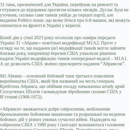
31 танк, призначений для України, перебував на ремонті та
готувався до відправки протягом кількох місяців. Дуглас Буш не
уточнив, скільки саме танків увійде до першої партії, але
видання Politico пише, що може йтися про 6-8 машин, які можуть
опинитися на фронті в Україні у вересні.
Білий дім у січні 2023 року оголосив про наміри передати
Україні 31 «Абрамс» новітньої модифікації М1А2. Проте з
огляду на те, що надання цієї модифікації танків могло зайняти
близько року, наприкінці березня США ухвалили рішення
надати Україні модифікацію танків попередньої моделі – М1А1.
А це дозволить США значно прискорити надання “Абрамсов”.
M1 Abrams – основний бойовий танк третього покоління
виробництва США, який був названий на честь генерала
Крейтона Абрамса, що обіймав посаду начальника штабу армії
Сполучених Штатів і командував збройними силами США у
В’єтнамі (1968-1972).
«Абрамси» вважаються добре озброєними, мобільними
броньованими бойовими машинами та розраховані на ведення
бойових дій у різних умовах сучасної війни. Надходять на
озброєння США з 1980 року і сьогодні залишаються головним
бойовим танком Сполучених Штатів. Передбачається, що у