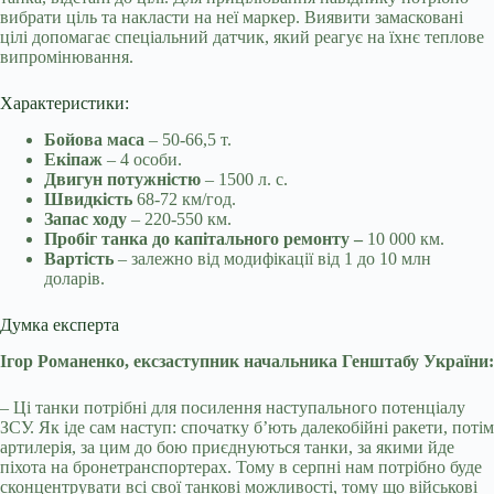
вибрати ціль та накласти на неї маркер. Виявити замасковані
цілі допомагає спеціальний датчик, який реагує на їхнє теплове
випромінювання.
Характеристики:
Бойова
маса
– 50-66,5 т.
Екіпаж
– 4 особи.
Двигун
потужністю
– 1500 л. с.
Швидкість
68-72 км/год.
Запас ходу
– 220-550 км.
Пробіг танка до капітального ремонту –
10 000 км.
Вартість
– залежно від модифікації від 1 до 10 млн
доларів.
Думка експерта
Ігор Романенко, ексзаступник начальника Генштабу України:
– Ці танки потрібні для посилення наступального потенціалу
ЗСУ. Як іде сам наступ: спочатку б’ють далекобійні ракети, потім
артилерія, за цим до бою приєднуються танки, за якими йде
піхота на бронетранспортерах. Тому в серпні нам потрібно буде
сконцентрувати всі свої танкові можливості, тому що військові