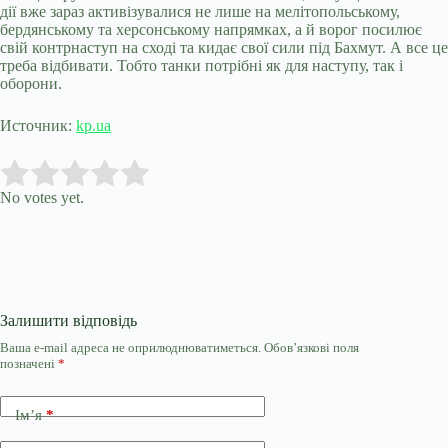
дії вже зараз активізувалися не лише на мелітопольському,
бердянському та херсонському напрямках, а й ворог посилює
свій контрнаступ на сході та кидає свої сили під Бахмут. А все це
треба відбивати. Тобто танки потрібні як для наступу, так і
оборони.
Источник:
kp.ua
Submit Rating
Rate this item:
No votes yet.
Залишити відповідь
Ваша e-mail адреса не оприлюднюватиметься.
Обов’язкові поля
позначені
*
Ім’я
*