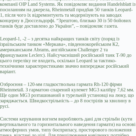
компанії OIP Land Systems. Як повідомляє видання Handelsblatt із
посиланням на джерела, Rheinmetall придбав 50 танків Leopard-
1, після чого їх відремонтують та модернізують на заводах
концерну в Дюссельдорфі. “Зрештою, близько 30 із 50 бойових
танків буде доставлено до України”, – повідомляє газета.
Leopard-1, -2 – з десятка найкращих танків світу (поряд із
ізраїльським танком «Меркава», південнокорейським К2,
американським Abrams, англійським Challenger 2 та
французьким Leclerc). Найсучасніший російський танк Т-90 до
цього переліку не входить, оскільки Leopard за тактико-
технічними характеристиками значно випереджає російський
варіант.
Озброєння – 120-мм гладкоствольна гармата Rh-120 фірми
Rheinmetall. З гарматою спарений кулемет MG3 калібру 7,62 мм.
Ще один MG3 розташований в турельній установці на люку, що
заряджається. Швидкострільність – до 8 пострілів за хвилину в
русі.
Системи керування вогнем виробляють дані для стрільби (кути
вертикального та горизонтального наведення гармати) на основі
атмосферних умов, типу боєприпасу, просторового положення
танка, відстані до цілі. Для прицілювання навіднику потрібно