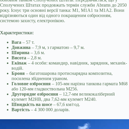
Сполучених Штатах продовжать термін служби Abrams до 2050
року. Існує три основні версії танка: M1, M1A1 та M1A2. Вони
відрізняються один від одного покращеним озброєнням,
системою захисту, електронікою.
Характеристики:
Вага
– 57 т.
Довжина
– 7,9 м, з гарматою – 9,7 м.
Ширина
– 3,6 м.
Висота
– 2,8 м.
Екіпаж
– 4 особи: командир, навідник, зарядник, механік-
водій.
Броня
– багатошарова протиснарядна композитна,
посилена збідненим ураном.
Головне озброєння
– 105-мм нарізна танкова гармата M68
або 120-мм гладкоствольна М256.
Другорядне озброєння
– 12,7-мм великокаліберний
кулемет M2HB, два 7,62-мм кулемет M240.
Швидкість на шосе
– 67,6 км/год.
Вартість
– 4 300 000 доларів.