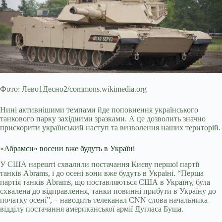
Фото: Лево1Десно2/commons.wikimedia.org
Нині активнішими темпами йде поповнення українського
танкового парку західними зразками. А це дозволить значно
прискорити український наступ та визволення наших територій.
«Абрамси» восени вже будуть в Україні
У США нарешті схвалили постачання Києву першої партії
танків Abrams, і до осені вони вже будуть в Україні. “Перша
партія танків Abrams, що поставляються США в Україну, була
схвалена до відправлення, танки повинні прибути в Україну до
початку осені”, – наводить телеканал CNN слова начальника
відділу постачання американської армії Дугласа Буша.