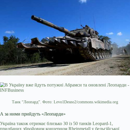
Танк “Леопард”. Фото: Levo1Desno2/commons.wikimedia.org
А за ними прийдуть «Леопарди»
Україна також отримає близько 30 із 50 танків Leopard-1,
придбаних збройовим концерном Rheinmetall у бельгійської