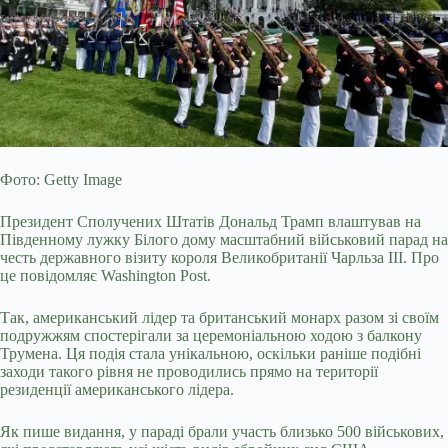
Фото: Getty Image
Президент Сполучених Штатів Дональд Трамп влаштував на
Південному лужку Білого дому масштабний військовий парад на
честь державного візиту короля Великобританії Чарльза III. Про
це повідомляє Washington Post.
Так, американський лідер та британський монарх разом зі своїм
подружжям спостерігали за церемоніальною ходою з балкону
Трумена. Ця подія стала унікальною, оскільки раніше подібні
заходи такого рівня не проводились прямо на території
резиденції американського лідера.
Як пише видання, у параді брали участь близько 500 військових,