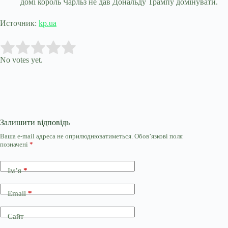
домі король Чарльз не дав Дональду Трампу домінувати.
Источник:
kp.ua
Submit Rating
Rate this item:
No votes yet.
Залишити відповідь
Ваша e-mail адреса не оприлюднюватиметься.
Обов’язкові поля
позначені
*
Ім’я
*
Email
*
Сайт