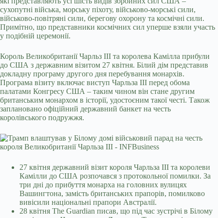
які представляють усі шість видів збройних сил США –
сухопутні війська, морську піхоту, військово-морські сили,
військово-повітряні сили, берегову охорону та космічні сили.
Примітно, що представники космічних сил уперше взяли участь
у подібній церемонії.
Король Великобританії Чарльз III та королева Камілла прибули
до США з державним візитом 27 квітня. Білий дім представив
докладну програму другого дня перебування монархів.
Програма візиту включає виступ Чарльза III перед обома
палатами Конгресу США – таким чином він стане другим
британським монархом в історії, удостоєним такої честі. Також
заплановано офіційний державний банкет на честь
королівського подружжя.
27 квітня державний візит короля Чарльза III та королеви
Камілли до США розпочався з протокольної помилки. За
три дні до прибуття монарха на головних вулицях
Вашингтона, замість британських прапорів, помилково
вивісили національні прапори Австралії.
28 квітня The Guardian писав, що під час зустрічі в Білому