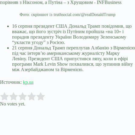
Фото: скріншот із truthsocial.com/@realDonaldTrump
16 серпня президент США Дональд Трамп повідомив, що
вважає, що його зустріч із Путіним пройшла «на 10» і
порадив президенту України Володимиру Зеленському
“укласти угоду” з Росією.
21 серпня Дональд Трамп переплутав Албанію з Вірменією
під час інтерв’ю американському журналісту Марку
Левіну. Президент США припустився ляпу, коли в ефірі
програми Mark Levin Show похвалився, що зупинив війну
між Азербайджаном та Вірменією.
Источник:
kp.ua
Submit Rating
Rate this item:
No votes yet.