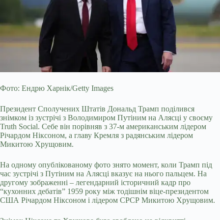
Фото: Ендрю Харнік/Getty Images
Президент Сполучених Штатів Дональд Трамп поділився
знімком із зустрічі з Володимиром Путіним на Алясці у своєму
Truth Social. Себе він порівняв з 37-м американським лідером
Річардом Ніксоном, а главу Кремля з радянським лідером
Микитою Хрущовим.
На одному опублікованому фото знято момент, коли Трамп під
час зустрічі з Путіним на Алясці вказує на нього пальцем. На
другому зображенні – легендарний історичний кадр про
“кухонних дебатів” 1959 року між тодішнім віце-президентом
США Річардом Ніксоном і лідером СРСР Микитою Хрущовим.