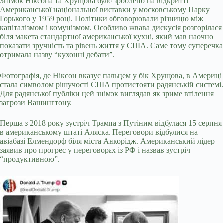
Знімок Ніксона та Хрущова було зроблено на відкритті
Американської національної виставки у московському Парку
Горького у 1959 році. Політики обговорювали різницю між
капіталізмом і комунізмом. Особливо жвава дискусія розгорілася
біля макета стандартної американської кухні, який мав наочно
показати зручність та рівень життя у США. Саме тому суперечка
отримала назву “кухонні дебати”.
Фотографія, де Ніксон вказує пальцем у бік Хрущова, в Америці
стала символом рішучості США протистояти радянській системі.
Для радянської публіки цей знімок виглядав як зриме втілення
загрози Вашингтону.
Перша з 2018 року зустріч Трампа з Путіним відбулася 15 серпня
в американському штаті Аляска. Переговори відбулися на
авіабазі Елмендорф біля міста Анкорідж. Американський лідер
заявив про прогрес у переговорах із РФ і назвав зустріч
“продуктивною”.