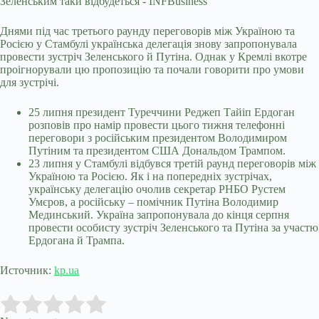
Днями під час третього раунду переговорів між Україною та
Росією у Стамбулі українська делегація знову запропонувала
провести зустріч Зеленського й Путіна. Однак у Кремлі вкотре
проігнорували цю пропозицію та почали говорити про умови
для зустрічі.
25 липня президент Туреччини Реджеп Тайіп Ердоган
розповів про намір провести цього тижня телефонні
переговори з російським президентом Володимиром
Путіним та президентом США Дональдом Трампом.
23 липня у Стамбулі відбувся третій раунд переговорів між
Україною та Росією. Як і на попередніх зустрічах,
українську делегацію очолив секретар РНБО Рустем
Умєров, а російську – помічник Путіна Володимир
Мединський. Україна запропонувала до кінця серпня
провести особисту зустріч Зеленського та Путіна за участю
Ердогана й Трампа.
Источник:
kp.ua
Submit Rating
Rate this item: