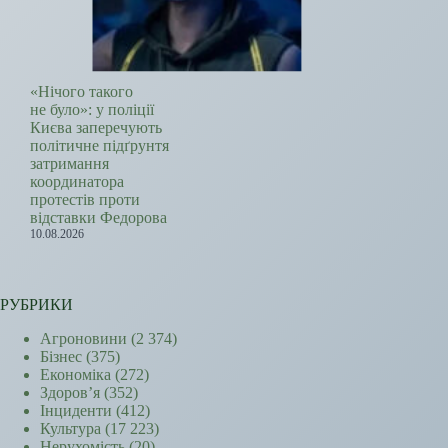
«Нічого такого
не було»: у поліції
Києва заперечують
політичне підґрунтя
затримання
координатора
протестів проти
відставки Федорова
10.08.2026
РУБРИКИ
Агроновини
(2 374)
Бізнес
(375)
Економіка
(272)
Здоров’я
(352)
Інциденти
(412)
Культура
(17 223)
Нерухомість
(20)