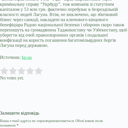
кримінальну справу “Укрбуду”, тож компанія зі статутним
капіталом у 53 млн грн. фактично перебуває в безроздільній
власності людей Лагуна. Втім, не виключено, що збитковий
бізнес через санкції, накладені на ключового кінцевого
бенефіціара Радою національної безпеки і оборони скоро також
перепишуть на громадянина Таджикистану чи Узбекистану, щоб
уберегти від очей правоохоронних органів і подальшої
конфіскації на користь погашення багатомільярдних боргів
Лагуна перед державою.
Источник:
kp.ua
Submit Rating
Rate this item:
No votes yet.
Залишити відповідь
Ваша e-mail адреса не оприлюднюватиметься.
Обов’язкові поля
позначені
*