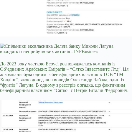
До 2023 року часткою Ecovel розпоряджалась компанія із
Обʼєднаних Арабських Еміратів – “Сятко Інвестментс Лтд”. Ця
ж компанія була одним із бенефіціарних власників ТОВ “ТМ
Холдінг”, якою донедавна володів Олександр Чабала, один із
“фунтів” Лагуна. В одному з реєстрів є згадка, що фактичним
бенефіціарним власником “Сятко” є Петрік Віталій Федорович.