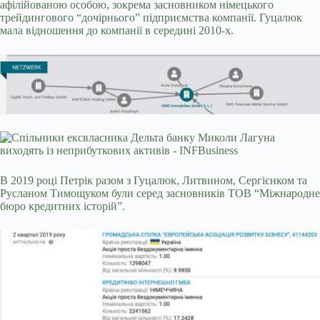
афілійованою особою, зокрема засновником німецького
трейдингового “дочірнього” підприємства компанії. Гуцалюк
мала відношення до компанії в середині 2010-х.
В 2019 році Петрік разом з Гуцалюк, Литвином, Сергієнком та
Русланом Тимощуком були серед засновників ТОВ “Міжнародне
бюро кредитних історій”.