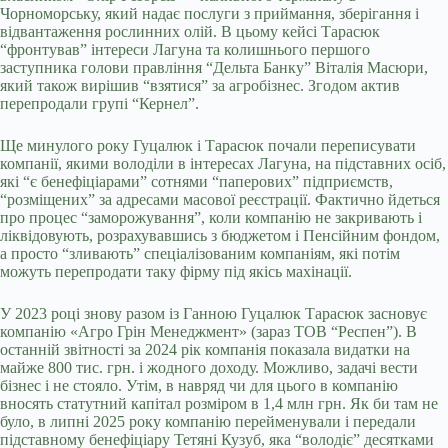
Чорноморську, який надає послуги з приймання, зберігання і
відвантаження рослинних олій. В цьому кейсі Тарасюк
“фронтував” інтереси Лагуна та колишнього першого
заступника голови правління “Дельта Банку” Віталія Масюри,
який також вирішив “взятися” за агробізнес. Згодом актив
перепродали групі “Кернел”.
Ще минулого року Гуцалюк і Тарасюк почали переписувати
компанії, якими володіли в інтересах Лагуна, на підставних осіб,
які “є бенефіціарами” сотнями “паперових” підприємств,
“розміщених” за адресами масової реєстрації. Фактично йдеться
про процес “заморожування”, коли компанію не закривають і
ліквідовують, розрахувавшись з бюджетом і Пенсійним фондом,
а просто “зливають” спеціалізованим компаніям, які потім
можуть перепродати таку фірму під якісь махінації.
У 2023 році знову разом із Ганною Гуцалюк Тарасюк засновує
компанію «Агро Грін Менеджмент» (зараз ТОВ “Респен”). В
останній звітності за 2024 рік компанія показала видатки на
майже 800 тис. грн. і жодного доходу. Можливо, задачі вести
бізнес і не стояло. Утім, в навряд чи для цього в компанію
вносять статутний капітал розміром в 1,4 млн грн. Як би там не
було, в липні 2025 року компанію перейменували і передали
підставному бенефіціару Тетяні Кузуб, яка “володіє” десятками