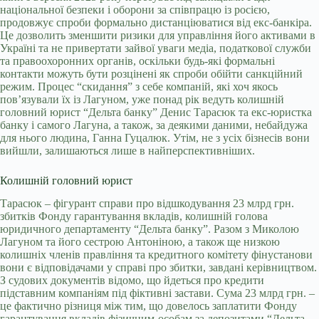
національної безпеки і оборони за співпрацю із росією,
продовжує спроби формально дистанціюватися від екс-банкіра.
Це дозволить зменшити ризики для управління його активами в
Україні та не привертати зайвої уваги медіа, податкової служби
та правоохоронних органів, оскільки будь-які формальні
контакти можуть бути розцінені як спроби обійти санкційний
режим. Процес “скидання” з себе компаній, які хоч якось
повʼязували їх із Лагуном, уже понад рік ведуть колишній
головний юрист “Дельта банку” Денис Тарасюк та екс-юристка
банку і самого Лагуна, а також, за деякими даними, небайдужа
для нього людина, Ганна Гуцалюк. Утім, не з усіх бізнесів вони
вийшли, залишаються лише в найперспективніших.
Колишній головний юрист
Тарасюк – фігурант справи про відшкодування 23 млрд грн.
збитків Фонду гарантування вкладів, колишній голова
юридичного департаменту “Дельта банку”. Разом з Миколою
Лагуном та його сестрою Антоніною, а також ще низкою
колишніх членів правління та кредитного комітету фінустанови
вони є відповідачами у справі про збитки, завдані керівництвом.
З судових документів відомо, що йдеться про кредити
підставним компаніям під фіктивні застави. Сума 23 млрд грн. –
це фактично різниця між тим, що довелось заплатити Фонду
гарантування вкладів фізичним-особам за депозитами “Дельта