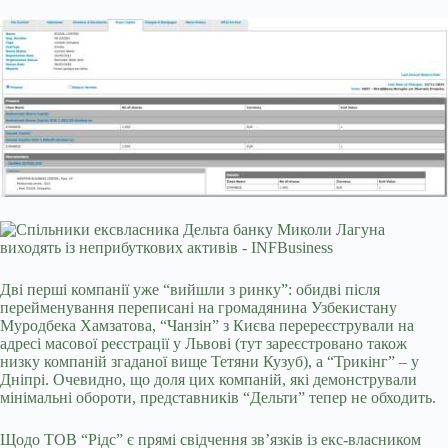
Дві перші компанії уже “вийшли з ринку”: обидві після
перейменування переписані на громадянина Узбекистану
Муродбека Хамзатова, “Чанзін” з Києва перереєстрували на
адресі масової реєстрації у Львові (тут зареєстровано також
низку компаній згаданої вище Тетяни Кузуб), а “Трикінг” – у
Дніпрі. Очевидно, що доля цих компаній, які демонстрували
мінімальні обороти, представників “Дельти” тепер не обходить.
Щодо ТОВ “Рідс” є прямі свідчення звʼязків із екс-власником