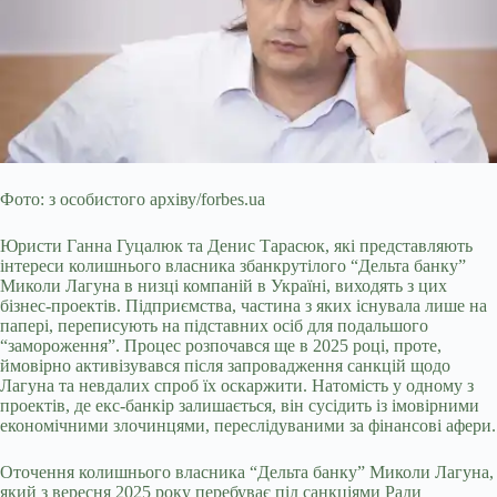
Фото: з особистого архіву/forbes.ua
Юристи Ганна Гуцалюк та Денис Тарасюк, які представляють
інтереси колишнього власника збанкрутілого “Дельта банку”
Миколи Лагуна в низці компаній в Україні, виходять з цих
бізнес-проектів. Підприємства, частина з яких існувала лише на
папері, переписують на підставних осіб для подальшого
“замороження”. Процес розпочався ще в 2025 році, проте,
ймовірно
активізувався після запровадження санкцій щодо
Лагуна та невдалих спроб їх оскаржити. Натомість у одному з
проектів, де екс-банкір залишається, він сусідить із імовірними
економічними злочинцями, переслідуваними за фінансові афери.
Оточення колишнього власника “Дельта банку” Миколи Лагуна,
який з вересня 2025 року перебуває під санкціями Ради