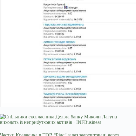
Частки Кравченка в ТОВ “Рідс” зараз заарештовані через