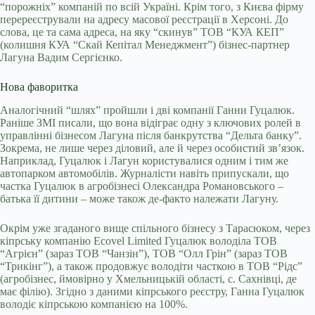
“порожніх” компаній по всій Україні. Крім того, з Києва фірму
перереєстрували на адресу масової реєстрації в Херсоні. До
слова, це та сама адреса, на яку “скинув” ТОВ “КУА КЕП”
(колишня КУА “Скай Кепітал Менеджмент”) бізнес-партнер
Лагуна Вадим Сергієнко.
Нова фаворитка
Аналогічний “шлях” пройшли і дві компанії Ганни Гуцалюк.
Раніше ЗМІ писали, що вона відіграє одну з ключових ролей в
управлінні бізнесом Лагуна після банкрутства “Дельта банку”.
Зокрема, не лише через діловий, але й через особистий звʼязок.
Наприклад, Гуцалюк і Лагун користувалися одним і тим же
автопарком автомобілів. Журналісти навіть припускали, що
частка Гуцалюк в агробізнесі Олександра Романовського –
батька її дитини – може також де-факто належати Лагуну.
Окрім уже згаданого вище спільного бізнесу з Тарасюком, через
кіпрську компанію Ecovel Limited Гуцалюк володіла ТОВ
“Агрієн” (зараз ТОВ “Чанзін”), ТОВ “Олл Грін” (зараз ТОВ
“Трикінг”), а також продовжує володіти часткою в ТОВ “Рідс”
(агробізнес, ймовірно у Хмельницькій області, с. Сахнівці, де
має філію). Згідно з даними кіпрського реєстру, Ганна Гуцалюк
володіє кіпрською компанією на 100%.