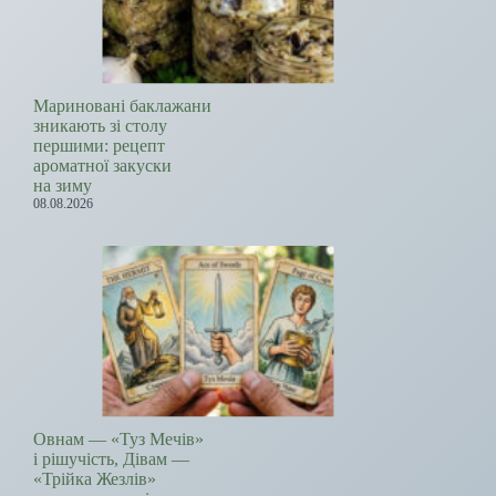
Мариновані баклажани
зникають зі столу
першими: рецепт
ароматної закуски
на зиму
08.08.2026
Овнам — «Туз Мечів»
і рішучість, Дівам —
«Трійка Жезлів»