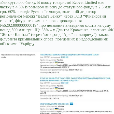
збанкрутілого банку. В цьому товаристві Ecovel Limited має
частку в 4,3% із розміром внеску до статутного фонду в 2,3 млн
грн. 60% володіє Руслан Тимощук, колишній директор
регіональної мережі “Дельта Банку” через ТОВ “Фінансовий
гарант”, фігурант кримінального провадження
№62023000000000194 про незаконне виведення коштів на суму
понад 500 млн грн. Ще 35% – у Дмитра Кравченка, власника ФК
“Житло-Капітал” (через його фонд “Аріс” та напряму”), також
фігуранта кримінальних справ, повʼязаних із недобудованими
обʼєктами “Укрбуду”.