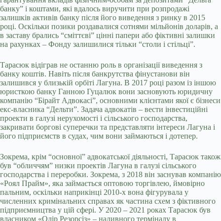
банку” і коштами, які вдалось виручити при розпродажі
залишків активів банку після його виведення з ринку в 2015
році. Оскільки позики роздавалися сотнями мільйонів доларів, а
в заставу брались “сміттєві” цінні папери або фіктивні залишки
на рахунках – Фонду залишилися тільки “столи і стільці”.
Тарасюк відіграв не останню роль в організації виведення з
банку коштів. Навіть після банкрутства фінустанови він
залишився у близькій орбіті Лагуна. В 2017 році разом із іншою
юристкою банку Ганною Гуцалюк вони засновують юридичну
компанію “Бірайт Адвокасі”, основними клієнтами якої є бізнеси
екс-власника “Дельти”. Задача адвокатів – вести інвестиційні
проекти в галузі нерухомості і сільського господарства,
закривати боргові суперечки та представляти інтереси Лагуна і
його підприємств в судах, чим вони займаються і дотепер.
Зокрема, крім “основної” адвокатської діяльності, Тарасюк також
був “обличчям” низки проектів Лагуна в галузі сільського
господарства і переробки. Зокрема, з 2018 він заснував компанію
«Роял Прайм», яка займається оптовою торгівлею, ймовірно
пальним, оскільки наприкінці 2010-х вона фігурувала у
численних кримінальних справах як частина схем з фіктивного
підприємництва у цій сфері. У 2020 – 2021 роках Тарасюк був
власником «Олір Резорсіз» – наливного терміналу в