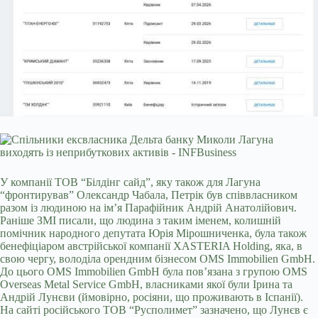
У компанії ТОВ “Білдінг сайд”, яку також для Лагуна
“фронтирував” Олександр Чабала, Петрік був співвласником
разом із людиною на імʼя Парафійник Андрій Анатолійович.
Раніше ЗМІ писали, що людина з таким іменем, колишній
помічник народного депутата Юрія Мірошниченка, була також
бенефіціаром австрійської компанії XASTERIA Holding, яка, в
свою чергу, володіла орендним бізнесом OMS Immobilien GmbH.
До цього OMS Immobilien GmbH була пов’язана з групою OMS
Overseas Metal Service GmbH, власниками якої були Ірина та
Андрій Лунєви (ймовірно, росіяни, що проживають в Іспанії).
На сайті російського ТОВ “Русполимет” зазначено, що Лунєв є