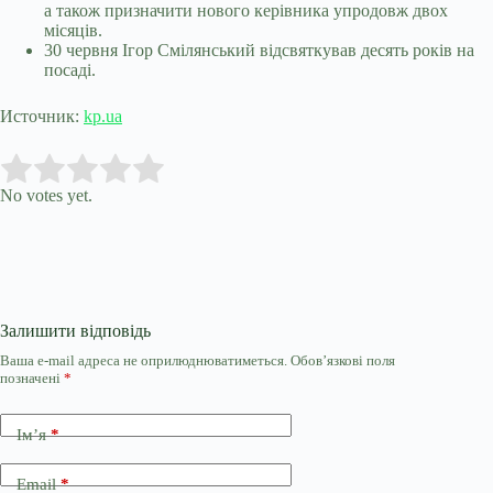
а також призначити нового керівника упродовж двох
місяців.
30 червня Ігор Смілянський відсвяткував десять років на
посаді.
Источник:
kp.ua
Submit Rating
Rate this item:
No votes yet.
Залишити відповідь
Ваша e-mail адреса не оприлюднюватиметься.
Обов’язкові поля
позначені
*
Ім’я
*
Email
*