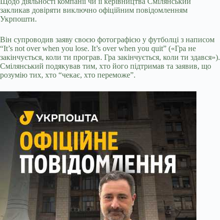
Щодо діяльності компанії чи її керівництва Смілянський
закликав довіряти виключно офіційним повідомленням
Укрпошти.
Він супроводив заяву своєю фотографією у футболці з написом
“It’s not over when you lose. It’s over when you quit” («Гра не
закінчується, коли ти програв. Гра закінчується, коли ти здався»).
Смілянський подякував тим, хто його підтримав та заявив, що
розумію тих, хто “чекає, хто переможе”.