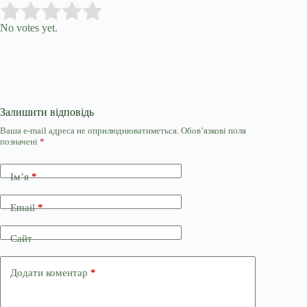
Submit Rating
Rate this item:
No votes yet.
Залишити відповідь
Ваша e-mail адреса не оприлюднюватиметься.
Обов’язкові поля
позначені
*
Ім’я
*
Email
*
Сайт
Додати коментар
*