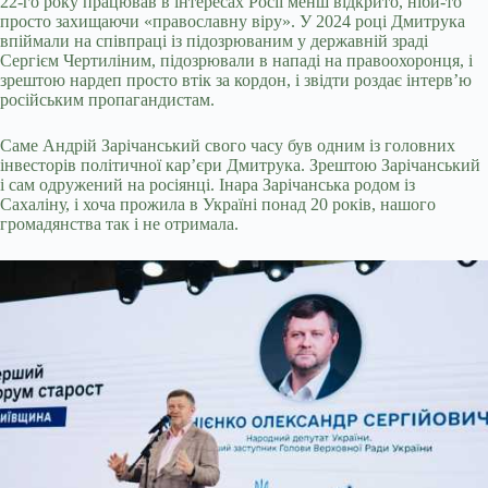
22-го року працював в інтересах Росії менш відкрито, ніби-то
просто захищаючи «православну віру». У 2024 році Дмитрука
впіймали на співпраці із підозрюваним у державній зраді
Сергієм Чертиліним, підозрювали в нападі на правоохоронця, і
зрештою нардеп просто втік за кордон, і звідти роздає інтерв’ю
російським пропагандистам.
Саме Андрій Зарічанський свого часу був одним із головних
інвесторів політичної кар’єри Дмитрука. Зрештою Зарічанський
і сам одружений на росіянці. Інара Зарічанська родом із
Сахаліну, і хоча прожила в Україні понад 20 років, нашого
громадянства так і не отримала.