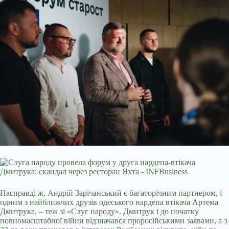
Насправді ж, Андрій Зарічанський є багаторічним партнером, і
одним з найближчих друзів одеського нардепа втікача Артема
Дмитрука, – теж зі «Слуг народу». Дмитрук і до початку
повномасштабної війни відзначався проросійськими заявами, а з