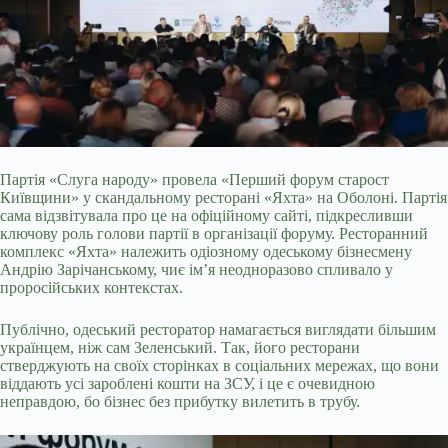
Партія «Слуга народу» провела «Перший форум старост
Київщини» у скандальному ресторані «Яхта» на Оболоні. Партія
сама відзвітувала про це на офіційному сайті, підкресливши
ключову роль голови партії в організації форуму. Ресторанний
комплекс «Яхта» належить одіозному одеському бізнесмену
Андрію Зарічанському, чиє ім’я неодноразово спливало у
проросійських контекстах.
Публічно, одеський ресторатор
намагається виглядати більшим
українцем, ніж сам Зеленський. Так, його ресторани
стверджують на своїх сторінках в соціальних мережах, що вони
віддають усі зароблені кошти на ЗСУ, і це є очевидною
неправдою, бо бізнес без прибутку вилетить в трубу.